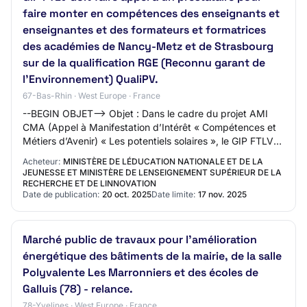
faire monter en compétences des enseignants et
enseignantes et des formateurs et formatrices
des académies de Nancy-Metz et de Strasbourg
sur de la qualification RGE (Reconnu garant de
l’Environnement) QualiPV.
67-Bas-Rhin · West Europe · France
--BEGIN OBJET--> Objet : Dans le cadre du projet AMI
CMA (Appel à Manifestation d’Intérêt « Compétences et
Métiers d’Avenir) « Les potentiels solaires », le GIP FTLV
doit faire appel à un prestataire…
Acheteur:
MINISTÈRE DE LÉDUCATION NATIONALE ET DE LA
JEUNESSE ET MINISTÈRE DE LENSEIGNEMENT SUPÉRIEUR DE LA
RECHERCHE ET DE LINNOVATION
Date de publication:
20 oct. 2025
Date limite:
17 nov. 2025
Marché public de travaux pour l'amélioration
énergétique des bâtiments de la mairie, de la salle
Polyvalente Les Marronniers et des écoles de
Galluis (78) - relance.
78-Yvelines · West Europe · France