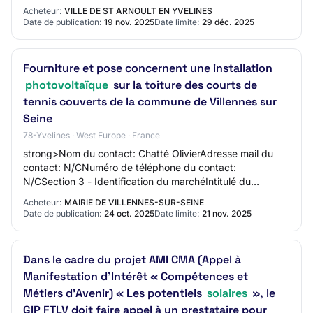
CVCLot 12: Lot 12 - ASCENSEURLot 13: Lot 13 - PH…
Acheteur:
VILLE DE ST ARNOULT EN YVELINES
Date de publication:
19 nov. 2025
Date limite:
29 déc. 2025
Fourniture et pose concernent une installation
photovoltaïque
sur la toiture des courts de
tennis couverts de la commune de Villennes sur
Seine
78-Yvelines · West Europe · France
strong>Nom du contact: Chatté OlivierAdresse mail du
contact: N/CNuméro de téléphone du contact:
N/CSection 3 - Identification du marchéIntitulé du
marché: Fourniture et pose concernent une installat…
Acheteur:
MAIRIE DE VILLENNES-SUR-SEINE
Date de publication:
24 oct. 2025
Date limite:
21 nov. 2025
Dans le cadre du projet AMI CMA (Appel à
Manifestation d’Intérêt « Compétences et
Métiers d’Avenir) « Les potentiels
solaires
», le
GIP FTLV doit faire appel à un prestataire pour