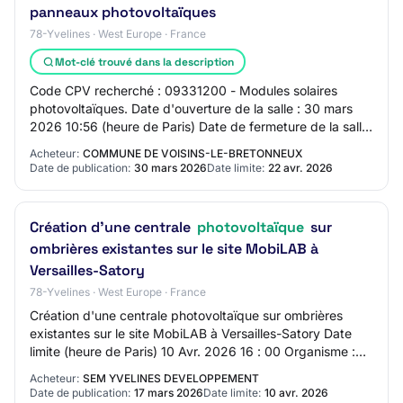
panneaux photovoltaïques
78-Yvelines · West Europe · France
Mot-clé trouvé dans la description
Code CPV recherché : 09331200 - Modules solaires
photovoltaïques. Date d'ouverture de la salle : 30 mars
2026 10:56 (heure de Paris) Date de fermeture de la salle
: 22 avril 2026 10:47 (heure de Pari…
Acheteur:
COMMUNE DE VOISINS-LE-BRETONNEUX
Date de publication:
30 mars 2026
Date limite:
22 avr. 2026
Création d'une centrale
photovoltaïque
sur
ombrières existantes sur le site MobiLAB à
Versailles-Satory
78-Yvelines · West Europe · France
Création d'une centrale photovoltaïque sur ombrières
existantes sur le site MobiLAB à Versailles-Satory Date
limite (heure de Paris) 10 Avr. 2026 16 : 00 Organisme :
SEM YVELINES DEVELOPPEMENT Référe…
Acheteur:
SEM YVELINES DEVELOPPEMENT
Date de publication:
17 mars 2026
Date limite:
10 avr. 2026