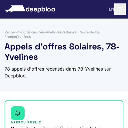
 au contenu
deepbloo
EN
Recherche
›
Énergies renouvelables
›
Solaires
›
France
›
Ile De
France
›
Yvelines
Appels d'offres Solaires, 78-
Yvelines
78 appels d'offres recensés dans 78-Yvelines sur
Deepbloo.
APERÇU PUBLIC