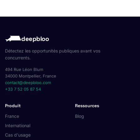
deepbloo
Détectez les opportunités publiques avant vos
concurrents.
494 Rue Léon Blum
34000 Montpellier, France
contact@deepbloo.com
+33 7 52 05 87 54
Produit
Ressources
France
Blog
International
Cas d'usage