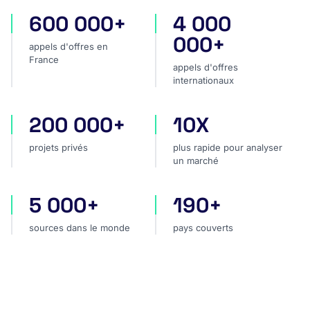
600 000+
4 000
appels d'offres en France
appels d'offres internatio
000+
appels d'offres en
France
appels d'offres
internationaux
200 000+
10X
projets privés
plus rapide pour analyser
projets privés
plus rapide pour analyser
un marché
5 000+
190+
sources dans le monde
pays couverts
sources dans le monde
pays couverts