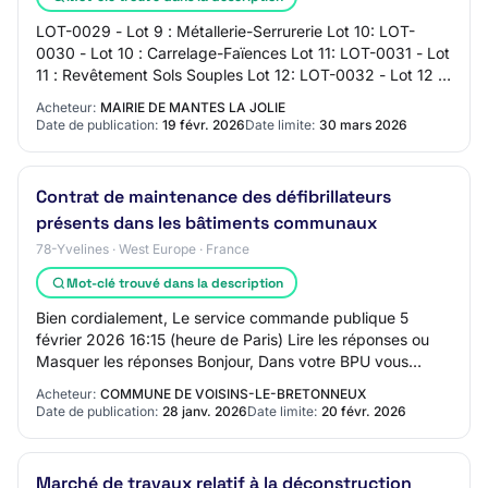
LOT-0029 - Lot 9 : Métallerie-Serrurerie Lot 10: LOT-
0030 - Lot 10 : Carrelage-Faïences Lot 11: LOT-0031 - Lot
11 : Revêtement Sols Souples Lot 12: LOT-0032 - Lot 12 :
Peintures – Signalétiques Lot 1…
Acheteur:
MAIRIE DE MANTES LA JOLIE
Date de publication:
19 févr. 2026
Date limite:
30 mars 2026
Contrat de maintenance des défibrillateurs
présents dans les bâtiments communaux
78-Yvelines · West Europe · France
Mot-clé trouvé dans la description
Bien cordialement, Le service commande publique 5
février 2026 16:15 (heure de Paris) Lire les réponses ou
Masquer les réponses Bonjour, Dans votre BPU vous
demandez (16) un coffre SDNS solaire, vous…
Acheteur:
COMMUNE DE VOISINS-LE-BRETONNEUX
Date de publication:
28 janv. 2026
Date limite:
20 févr. 2026
Marché de travaux relatif à la déconstruction