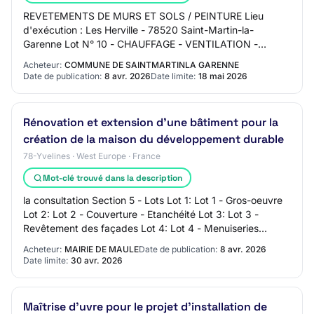
REVETEMENTS DE MURS ET SOLS / PEINTURE Lieu
d'exécution : Les Herville - 78520 Saint-Martin-la-
Garenne Lot N° 10 - CHAUFFAGE - VENTILATION -
PLOMBERIE - CPV 45232141 CHAUFFAGE -
Acheteur:
COMMUNE DE SAINTMARTINLA GARENNE
VENTILATION - PLOMBER…
Date de publication:
8 avr. 2026
Date limite:
18 mai 2026
Rénovation et extension d'une bâtiment pour la
création de la maison du développement durable
78-Yvelines · West Europe · France
Mot-clé trouvé dans la description
la consultation Section 5 - Lots Lot 1: Lot 1 - Gros-oeuvre
Lot 2: Lot 2 - Couverture - Etanchéité Lot 3: Lot 3 -
Revêtement des façades Lot 4: Lot 4 - Menuiseries
extérieures Lot 5: Lot 5 - Serrurer…
Acheteur:
MAIRIE DE MAULE
Date de publication:
8 avr. 2026
Date limite:
30 avr. 2026
Maîtrise d'uvre pour le projet d'installation de