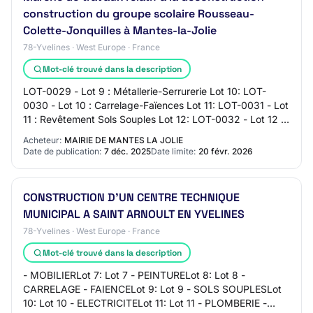
construction du groupe scolaire Rousseau-
Colette-Jonquilles à Mantes-la-Jolie
78-Yvelines · West Europe · France
Mot-clé trouvé dans la description
LOT-0029 - Lot 9 : Métallerie-Serrurerie Lot 10: LOT-
0030 - Lot 10 : Carrelage-Faïences Lot 11: LOT-0031 - Lot
11 : Revêtement Sols Souples Lot 12: LOT-0032 - Lot 12 :
Peintures – Signalétiques Lot 1…
Acheteur:
MAIRIE DE MANTES LA JOLIE
Date de publication:
7 déc. 2025
Date limite:
20 févr. 2026
CONSTRUCTION D'UN CENTRE TECHNIQUE
MUNICIPAL A SAINT ARNOULT EN YVELINES
78-Yvelines · West Europe · France
Mot-clé trouvé dans la description
- MOBILIERLot 7: Lot 7 - PEINTURELot 8: Lot 8 -
CARRELAGE - FAIENCELot 9: Lot 9 - SOLS SOUPLESLot
10: Lot 10 - ELECTRICITELot 11: Lot 11 - PLOMBERIE -