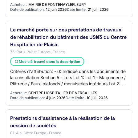
CPV 09331200 Détail au CCTP du lot 12 Durée du ma…
Acheteur:
MAIRIE DE FONTENAYLEFLEURY
Date de publication:
12 juin 2026
Date limite:
21 juil. 2026
Le marché porte sur des prestations de travaux
de réhabilitation du bâtiment des USN3 du Centre
Hospitalier de Plaisir.
75-Paris · West Europe · France
Mot-clé trouvé dans la description
Critères d'attribution: - 0: Indiqué dans les documents de
la consultation Section 5 - Lots Lot 1: Lot 1 - Maçonnerie /
Plâtrerie / Faux-plafonds / menuiseries intérieurs Lot 2:
Lot 2 - Revêtements d…
Acheteur:
CENTRE HOSPITALIER DE VERSAILLES
Date de publication:
4 juin 2026
Date limite:
10 juil. 2026
Prestations d'assistance à la réalisation de la
cession de sociétés
01-Ain · West Europe · France