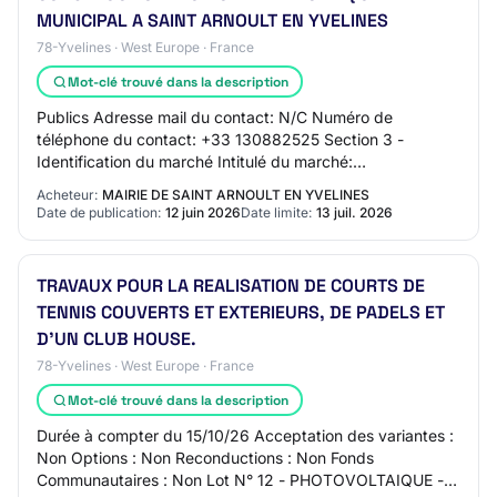
MUNICIPAL A SAINT ARNOULT EN YVELINES
78-Yvelines · West Europe · France
Mot-clé trouvé dans la description
Publics Adresse mail du contact: N/C Numéro de
téléphone du contact: +33 130882525 Section 3 -
Identification du marché Intitulé du marché:
CONSTRUCTION D'UN CENTRE TECHNIQUE MUNICIPAL
Acheteur:
MAIRIE DE SAINT ARNOULT EN YVELINES
A SAINT ARNOUL…
Date de publication:
12 juin 2026
Date limite:
13 juil. 2026
TRAVAUX POUR LA REALISATION DE COURTS DE
TENNIS COUVERTS ET EXTERIEURS, DE PADELS ET
D'UN CLUB HOUSE.
78-Yvelines · West Europe · France
Mot-clé trouvé dans la description
Durée à compter du 15/10/26 Acceptation des variantes :
Non Options : Non Reconductions : Non Fonds
Communautaires : Non Lot N° 12 - PHOTOVOLTAIQUE -