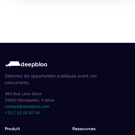
deepbloo
Détectez les opportunités publiques avant vos
concurrents.
494 Rue Léon Blum
34000 Montpellier, France
contact@deepbloo.com
+33 7 52 05 87 54
Produit
Ressources