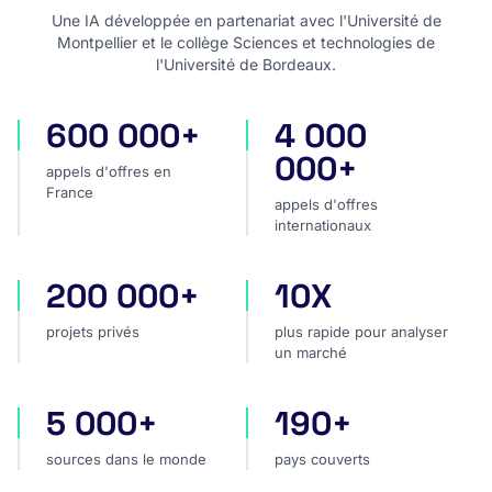
Une IA développée en partenariat avec l'Université de
Montpellier et le collège Sciences et technologies de
l'Université de Bordeaux.
600 000+
4 000
appels d'offres en France
appels d'offres internatio
000+
appels d'offres en
France
appels d'offres
internationaux
200 000+
10X
projets privés
plus rapide pour analyser
projets privés
plus rapide pour analyser
un marché
5 000+
190+
sources dans le monde
pays couverts
sources dans le monde
pays couverts