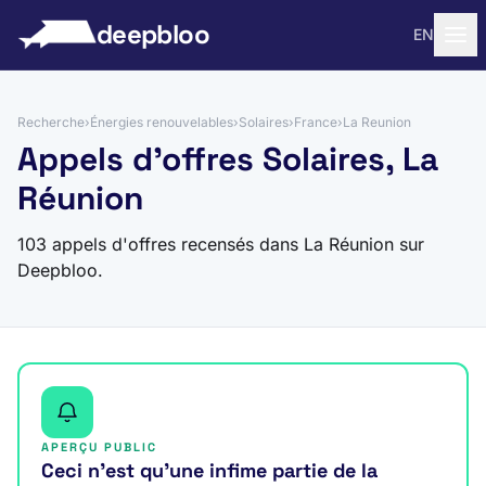
 au contenu
deepbloo
EN
Recherche
›
Énergies renouvelables
›
Solaires
›
France
›
La Reunion
Appels d'offres Solaires, La
Réunion
103 appels d'offres recensés dans La Réunion sur
Deepbloo.
APERÇU PUBLIC
Ceci n’est qu’une infime partie de la