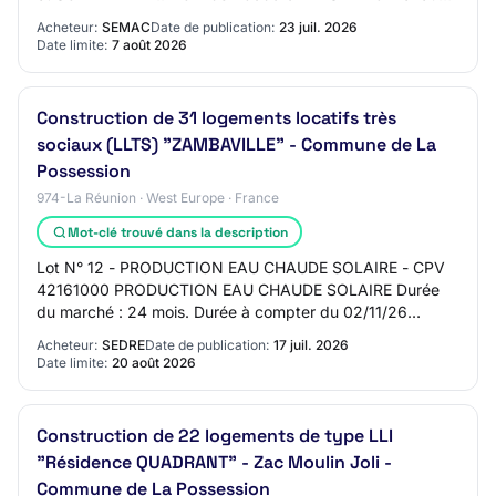
de bâtiment Procédure adaptée Mise en ligne :…
Acheteur:
SEMAC
Date de publication:
23 juil. 2026
Date limite:
7 août 2026
Construction de 31 logements locatifs très
sociaux (LLTS) "ZAMBAVILLE" - Commune de La
Possession
974-La Réunion · West Europe · France
Mot-clé trouvé dans la description
Lot N° 12 - PRODUCTION EAU CHAUDE SOLAIRE - CPV
42161000 PRODUCTION EAU CHAUDE SOLAIRE Durée
du marché : 24 mois. Durée à compter du 02/11/26
Acceptation des variantes : Non Options : Oui Le
Acheteur:
SEDRE
Date de publication:
17 juil. 2026
contrat…
Date limite:
20 août 2026
Construction de 22 logements de type LLI
"Résidence QUADRANT" - Zac Moulin Joli -
Commune de La Possession