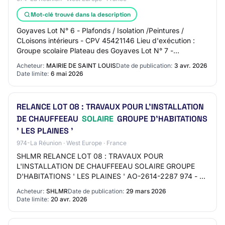
Mot-clé trouvé dans la description
Goyaves Lot N° 6 - Plafonds / Isolation /Peintures /
CLoisons intérieurs - CPV 45421146 Lieu d'exécution :
Groupe scolaire Plateau des Goyaves Lot N° 7 -
Menuiseries extérieures / Serrurerie - CPV 45…
Acheteur:
MAIRIE DE SAINT LOUIS
Date de publication:
3 avr. 2026
Date limite:
6 mai 2026
RELANCE LOT 08 : TRAVAUX POUR L'INSTALLATION
DE CHAUFFEEAU
SOLAIRE
GROUPE D'HABITATIONS
' LES PLAINES '
974-La Réunion · West Europe · France
SHLMR RELANCE LOT 08 : TRAVAUX POUR
L'INSTALLATION DE CHAUFFEEAU SOLAIRE GROUPE
D'HABITATIONS ' LES PLAINES ' AO-2614-2287 974 - ST
BENOIT Travaux de bâtiment Procédure adaptée Mise en
Acheteur:
SHLMR
Date de publication:
29 mars 2026
ligne : 29/03/…
Date limite:
20 avr. 2026