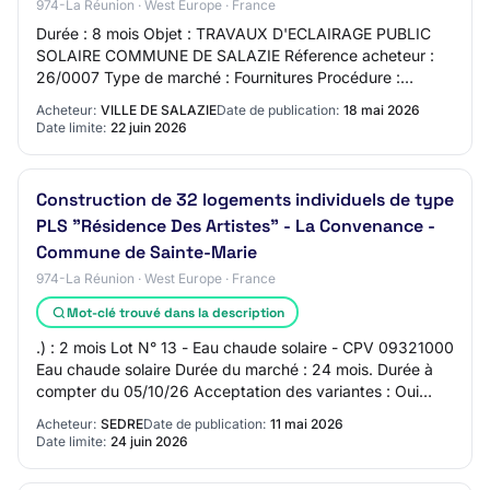
974-La Réunion · West Europe · France
Durée : 8 mois Objet : TRAVAUX D'ECLAIRAGE PUBLIC
SOLAIRE COMMUNE DE SALAZIE Réference acheteur :
26/0007 Type de marché : Fournitures Procédure :
Procédure adaptée ouverte Technique d'achat : Accord…
Acheteur:
VILLE DE SALAZIE
Date de publication:
18 mai 2026
Date limite:
22 juin 2026
Construction de 32 logements individuels de type
PLS "Résidence Des Artistes" - La Convenance -
Commune de Sainte-Marie
974-La Réunion · West Europe · France
Mot-clé trouvé dans la description
.) : 2 mois Lot N° 13 - Eau chaude solaire - CPV 09321000
Eau chaude solaire Durée du marché : 24 mois. Durée à
compter du 05/10/26 Acceptation des variantes : Oui
Options : Oui Le contrat prévoit la…
Acheteur:
SEDRE
Date de publication:
11 mai 2026
Date limite:
24 juin 2026