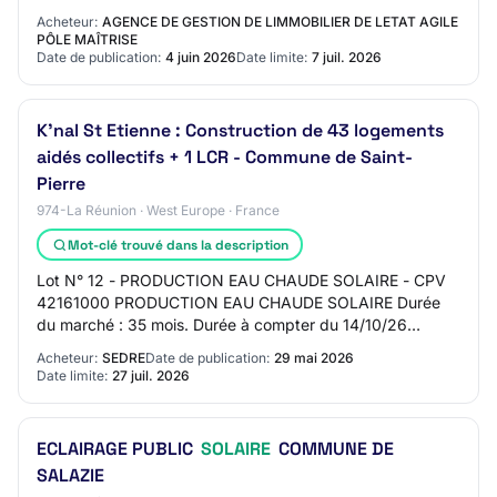
AGILE - Pôle… Photovolta…
Acheteur:
AGENCE DE GESTION DE LIMMOBILIER DE LETAT AGILE
PÔLE MAÎTRISE
Date de publication:
4 juin 2026
Date limite:
7 juil. 2026
K'nal St Etienne : Construction de 43 logements
aidés collectifs + 1 LCR - Commune de Saint-
Pierre
974-La Réunion · West Europe · France
Mot-clé trouvé dans la description
Lot N° 12 - PRODUCTION EAU CHAUDE SOLAIRE - CPV
42161000 PRODUCTION EAU CHAUDE SOLAIRE Durée
du marché : 35 mois. Durée à compter du 14/10/26
Acceptation des variantes : Oui Options : Oui Le contrat…
Acheteur:
SEDRE
Date de publication:
29 mai 2026
Date limite:
27 juil. 2026
ECLAIRAGE PUBLIC
SOLAIRE
COMMUNE DE
SALAZIE