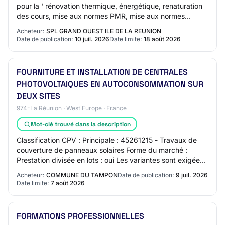
pour la ' rénovation thermique, énergétique, renaturation
des cours, mise aux normes PMR, mise aux normes
techniques, production d'ENr au moyen d'insta…
Acheteur:
SPL GRAND OUEST ILE DE LA REUNION
Date de publication:
10 juil. 2026
Date limite:
18 août 2026
FOURNITURE ET INSTALLATION DE CENTRALES
PHOTOVOLTAIQUES EN AUTOCONSOMMATION SUR
DEUX SITES
974-La Réunion · West Europe · France
Mot-clé trouvé dans la description
Classification CPV : Principale : 45261215 - Travaux de
couverture de panneaux solaires Forme du marché :
Prestation divisée en lots : oui Les variantes sont exigées
:Non Lot N° 01 - Mairie centrale…
Acheteur:
COMMUNE DU TAMPON
Date de publication:
9 juil. 2026
Date limite:
7 août 2026
FORMATIONS PROFESSIONNELLES