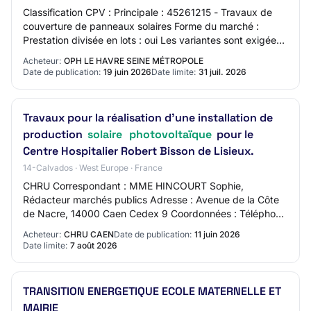
Classification CPV : Principale : 45261215 - Travaux de
couverture de panneaux solaires Forme du marché :
Prestation divisée en lots : oui Les variantes sont exigées
:Oui Lot N° 1 - Terrassement - VR…
Acheteur:
OPH LE HAVRE SEINE MÉTROPOLE
Date de publication:
19 juin 2026
Date limite:
31 juil. 2026
Travaux pour la réalisation d’une installation de
production
solaire
photovoltaïque
pour le
Centre Hospitalier Robert Bisson de Lisieux.
14-Calvados · West Europe · France
CHRU Correspondant : MME HINCOURT Sophie,
Rédacteur marchés publics Adresse : Avenue de la Côte
de Nacre, 14000 Caen Cedex 9 Coordonnées : Téléphone
: 0231065392 Courriel : hincourt-s@chu-caen.fr Adr…
Acheteur:
CHRU CAEN
Date de publication:
11 juin 2026
Date limite:
7 août 2026
TRANSITION ENERGETIQUE ECOLE MATERNELLE ET
MAIRIE