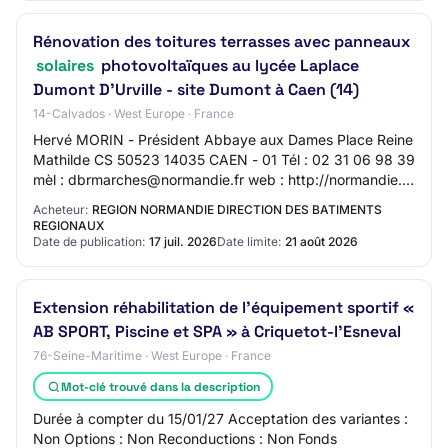
Rénovation des toitures terrasses avec panneaux
solaires
photovoltaïques au lycée Laplace
Dumont D'Urville - site Dumont à Caen (14)
14-Calvados · West Europe · France
Hervé MORIN - Président Abbaye aux Dames Place Reine
Mathilde CS 50523 14035 CAEN - 01 Tél : 02 31 06 98 39
mèl : dbrmarches@normandie.fr web : http://normandie.fr
SIRET 20005340300057 Groupement de…
Acheteur:
REGION NORMANDIE DIRECTION DES BATIMENTS
REGIONAUX
Date de publication:
17 juil. 2026
Date limite:
21 août 2026
Extension réhabilitation de l'équipement sportif «
AB SPORT, Piscine et SPA » à Criquetot-l'Esneval
76-Seine-Maritime · West Europe · France
Mot-clé trouvé dans la description
Durée à compter du 15/01/27 Acceptation des variantes :
Non Options : Non Reconductions : Non Fonds