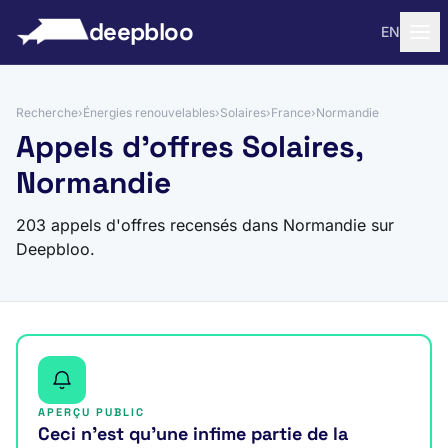
 au contenu
deepbloo
EN
Recherche
›
Énergies renouvelables
›
Solaires
›
France
›
Normandie
Appels d'offres Solaires,
Normandie
203 appels d'offres recensés dans Normandie sur
Deepbloo.
APERÇU PUBLIC
Ceci n’est qu’une infime partie de la