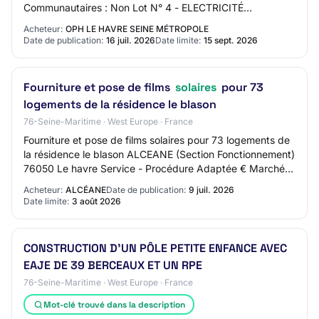
Communautaires : Non Lot N° 4 - ELECTRICITÉ
COURANTS FORTS ET FAIBLES (CIS PRODUCTION
Acheteur:
OPH LE HAVRE SEINE MÉTROPOLE
PHOTOVOLTAÏQU…
Date de publication:
16 juil. 2026
Date limite:
15 sept. 2026
Fourniture et pose de films
solaires
pour 73
logements de la résidence le blason
76-Seine-Maritime · West Europe · France
Fourniture et pose de films solaires pour 73 logements de
la résidence le blason ALCEANE (Section Fonctionnement)
76050 Le havre Service - Procédure Adaptée € Marché >
90 000 € Date limite de l'offre…
Acheteur:
ALCÉANE
Date de publication:
9 juil. 2026
Date limite:
3 août 2026
CONSTRUCTION D'UN PÔLE PETITE ENFANCE AVEC
EAJE DE 39 BERCEAUX ET UN RPE
76-Seine-Maritime · West Europe · France
Mot-clé trouvé dans la description