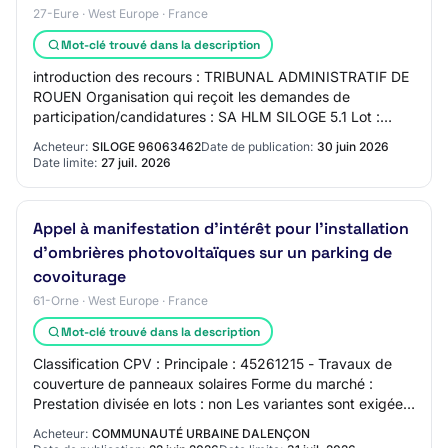
27-Eure · West Europe · France
Mot-clé trouvé dans la description
introduction des recours : TRIBUNAL ADMINISTRATIF DE
ROUEN Organisation qui reçoit les demandes de
participation/candidatures : SA HLM SILOGE 5.1 Lot :
LOT-0014 Titre : INSTALLATIONS PHOTOVOLTAIQUES…
Acheteur:
SILOGE 96063462
Date de publication:
30 juin 2026
Date limite:
27 juil. 2026
Appel à manifestation d'intérêt pour l'installation
d'ombrières photovoltaïques sur un parking de
covoiturage
61-Orne · West Europe · France
Mot-clé trouvé dans la description
Classification CPV : Principale : 45261215 - Travaux de
couverture de panneaux solaires Forme du marché :
Prestation divisée en lots : non Les variantes sont exigées
:Non Conditions de participation…
Acheteur:
COMMUNAUTÉ URBAINE DALENÇON