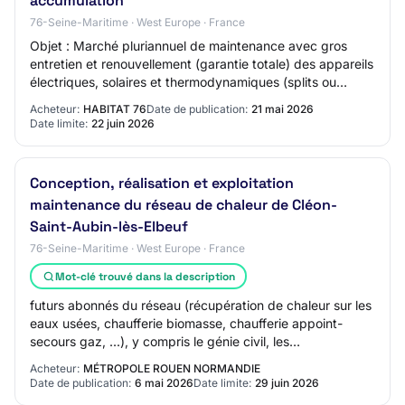
accumulation
76-Seine-Maritime · West Europe · France
Objet : Marché pluriannuel de maintenance avec gros
entretien et renouvellement (garantie totale) des appareils
électriques, solaires et thermodynamiques (splits ou
monoblocs) de production d'eau cha…
Acheteur:
HABITAT 76
Date de publication:
21 mai 2026
Date limite:
22 juin 2026
Conception, réalisation et exploitation
maintenance du réseau de chaleur de Cléon-
Saint-Aubin-lès-Elbeuf
76-Seine-Maritime · West Europe · France
Mot-clé trouvé dans la description
futurs abonnés du réseau (récupération de chaleur sur les
eaux usées, chaufferie biomasse, chaufferie appoint-
secours gaz, ...), y compris le génie civil, les
aménagements extérieurs et toutes sujéti…
Acheteur:
MÉTROPOLE ROUEN NORMANDIE
Date de publication:
6 mai 2026
Date limite:
29 juin 2026