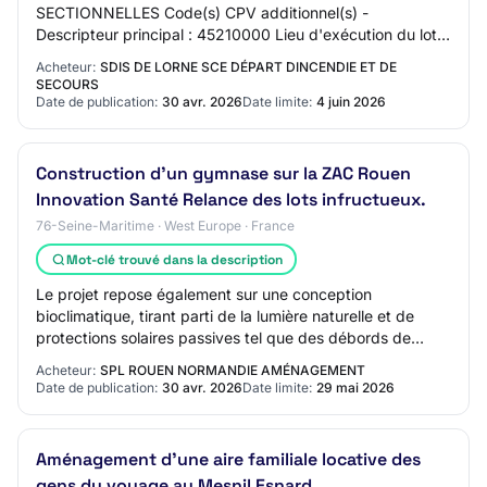
SECTIONNELLES Code(s) CPV additionnel(s) -
Descripteur principal : 45210000 Lieu d'exécution du lot :
Saint Gilles, 61400 MAUVES SUR HUISNE - Descripti…
Acheteur:
SDIS DE LORNE SCE DÉPART DINCENDIE ET DE
SECOURS
Date de publication:
30 avr. 2026
Date limite:
4 juin 2026
Construction d'un gymnase sur la ZAC Rouen
Innovation Santé Relance des lots infructueux.
76-Seine-Maritime · West Europe · France
Mot-clé trouvé dans la description
Le projet repose également sur une conception
bioclimatique, tirant parti de la lumière naturelle et de
protections solaires passives tel que des débords de
toiture et une façade bois ventilée.
Acheteur:
SPL ROUEN NORMANDIE AMÉNAGEMENT
Date de publication:
30 avr. 2026
Date limite:
29 mai 2026
Aménagement d'une aire familiale locative des
gens du voyage au Mesnil Esnard