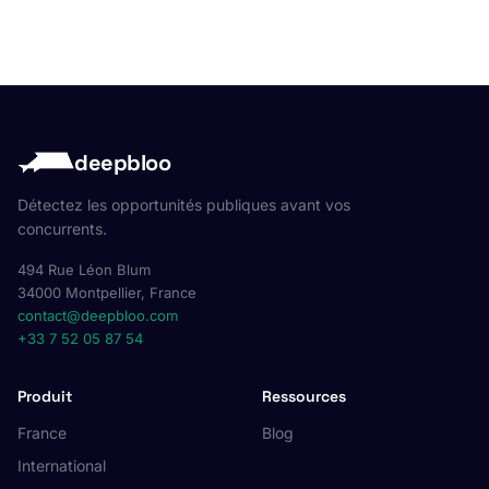
deepbloo
Détectez les opportunités publiques avant vos
concurrents.
494 Rue Léon Blum
34000 Montpellier, France
contact@deepbloo.com
+33 7 52 05 87 54
Produit
Ressources
France
Blog
International