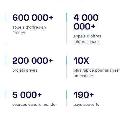
600 000+
4 000
appels d'offres en France
appels d'offres internatio
000+
appels d'offres en
France
appels d'offres
internationaux
200 000+
10X
projets privés
plus rapide pour analyser
projets privés
plus rapide pour analyser
un marché
5 000+
190+
sources dans le monde
pays couverts
sources dans le monde
pays couverts