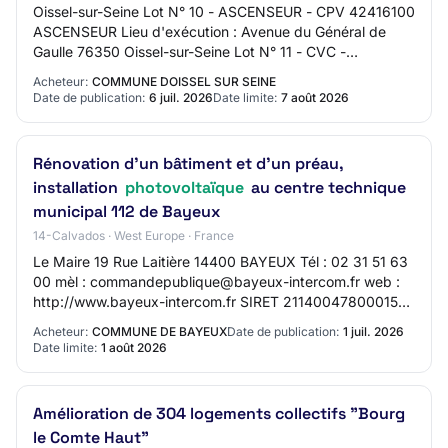
Oissel-sur-Seine Lot N° 10 - ASCENSEUR - CPV 42416100
ASCENSEUR Lieu d'exécution : Avenue du Général de
Gaulle 76350 Oissel-sur-Seine Lot N° 11 - CVC -
PLOMBERIE - CPV 45331000 CVC - PLOMBERIE Lieu d…
Acheteur:
COMMUNE DOISSEL SUR SEINE
Date de publication:
6 juil. 2026
Date limite:
7 août 2026
Rénovation d'un bâtiment et d'un préau,
installation
photovoltaïque
au centre technique
municipal 112 de Bayeux
14-Calvados · West Europe · France
Le Maire 19 Rue Laitière 14400 BAYEUX Tél : 02 31 51 63
00 mèl : commandepublique@bayeux-intercom.fr web :
http://www.bayeux-intercom.fr SIRET 21140047800015
Groupement de commandes : Non Principale(…
Acheteur:
COMMUNE DE BAYEUX
Date de publication:
1 juil. 2026
Date limite:
1 août 2026
Amélioration de 304 logements collectifs "Bourg
le Comte Haut"