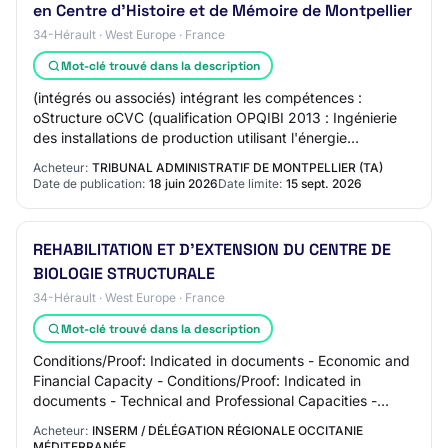
en Centre d'Histoire et de Mémoire de Montpellier
34-Hérault · West Europe · France
Mot-clé trouvé dans la description
(intégrés ou associés) intégrant les compétences :
oStructure oCVC (qualification OPQIBI 2013 : Ingénierie
des installations de production utilisant l'énergie
géothermique, ou équivalent) oElectricit…
Acheteur:
TRIBUNAL ADMINISTRATIF DE MONTPELLIER (TA)
Date de publication:
18 juin 2026
Date limite:
15 sept. 2026
REHABILITATION ET D’EXTENSION DU CENTRE DE
BIOLOGIE STRUCTURALE
34-Hérault · West Europe · France
Mot-clé trouvé dans la description
Conditions/Proof: Indicated in documents - Economic and
Financial Capacity - Conditions/Proof: Indicated in
documents - Technical and Professional Capacities -
Conditions/Proof: Indicated in document…
Acheteur:
INSERM / DÉLÉGATION RÉGIONALE OCCITANIE
MÉDITERRANÉE