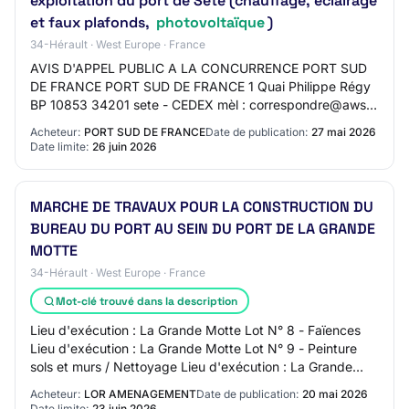
exploitation du port de Sète (chauffage, éclairage
et faux plafonds,
photovoltaïque
)
34-Hérault · West Europe · France
AVIS D'APPEL PUBLIC A LA CONCURRENCE PORT SUD
DE FRANCE PORT SUD DE FRANCE 1 Quai Philippe Régy
BP 10853 34201 sete - CEDEX mèl : correspondre@aws-
france.com web : http://www.sete.port.fr SIRET 50170…
Acheteur:
PORT SUD DE FRANCE
Date de publication:
27 mai 2026
Date limite:
26 juin 2026
MARCHE DE TRAVAUX POUR LA CONSTRUCTION DU
BUREAU DU PORT AU SEIN DU PORT DE LA GRANDE
MOTTE
34-Hérault · West Europe · France
Mot-clé trouvé dans la description
Lieu d'exécution : La Grande Motte Lot N° 8 - Faïences
Lieu d'exécution : La Grande Motte Lot N° 9 - Peinture
sols et murs / Nettoyage Lieu d'exécution : La Grande
Motte Lot N° 10 - Revêtement de Faç…
Acheteur:
LOR AMENAGEMENT
Date de publication:
20 mai 2026
Date limite:
23 juin 2026