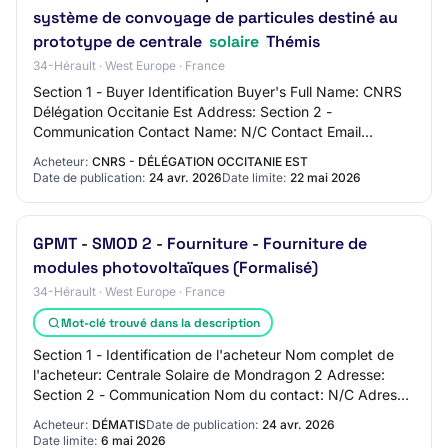
système de convoyage de particules destiné au
prototype de centrale
solaire
Thémis
34-Hérault · West Europe · France
Section 1 - Buyer Identification Buyer's Full Name: CNRS
Délégation Occitanie Est Address: Section 2 -
Communication Contact Name: N/C Contact Email
Address: N/C Contact Phone Number: N/C Section 3 -…
Acheteur:
CNRS - DÉLÉGATION OCCITANIE EST
Date de publication:
24 avr. 2026
Date limite:
22 mai 2026
GPMT - SMOD 2 - Fourniture - Fourniture de
modules photovoltaïques (Formalisé)
34-Hérault · West Europe · France
Mot-clé trouvé dans la description
Section 1 - Identification de l'acheteur Nom complet de
l'acheteur: Centrale Solaire de Mondragon 2 Adresse:
Section 2 - Communication Nom du contact: N/C Adresse
mail du contact: N/C Numéro de télép…
Acheteur:
DÉMATIS
Date de publication:
24 avr. 2026
Date limite:
6 mai 2026