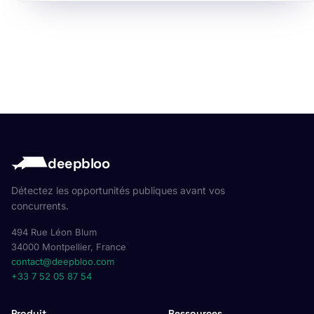
deepbloo
Détectez les opportunités publiques avant vos
concurrents.
494 Rue Léon Blum
34000 Montpellier, France
contact@deepbloo.com
+33 7 52 05 87 54
Produit
Ressources