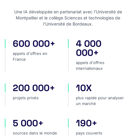
Une IA développée en partenariat avec l'Université de
Montpellier et le collège Sciences et technologies de
l'Université de Bordeaux.
600 000+
4 000
appels d'offres en France
appels d'offres internatio
000+
appels d'offres en
France
appels d'offres
internationaux
200 000+
10X
projets privés
plus rapide pour analyser
projets privés
plus rapide pour analyser
un marché
5 000+
190+
sources dans le monde
pays couverts
sources dans le monde
pays couverts