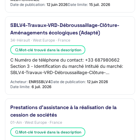
Date de publication:
12 juin 2026
Date limite:
15 juil. 2026
SBLV4-Travaux-VRD-Débroussaillage-Clôture-
Aménagements écologiques (Adapté)
34-Hérault · West Europe · France
Mot-clé trouvé dans la description
C Numéro de téléphone du contact: +33 687980662
Section 3 - Identification du marché Intitulé du marché:
SBLV4-Travaux-VRD-Débroussaillage-Clôture-
Aménagements écologiques (Adapté) Code CPV
Acheteur:
ENR5SBLV4
Date de publication:
12 juin 2026
principal…
Date limite:
6 juil. 2026
Prestations d'assistance à la réalisation de la
cession de sociétés
01-Ain · West Europe · France
Mot-clé trouvé dans la description