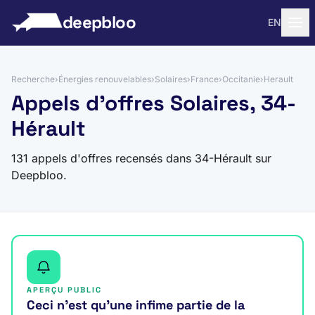
 au contenu
deepbloo
EN
Recherche
›
Énergies renouvelables
›
Solaires
›
France
›
Occitanie
›
Herault
Appels d'offres Solaires, 34-
Hérault
131 appels d'offres recensés dans 34-Hérault sur
Deepbloo.
APERÇU PUBLIC
Ceci n’est qu’une infime partie de la