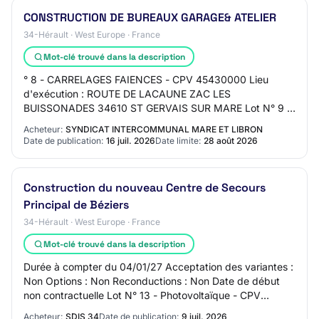
CONSTRUCTION DE BUREAUX GARAGE& ATELIER
34-Hérault · West Europe · France
Mot-clé trouvé dans la description
° 8 - CARRELAGES FAIENCES - CPV 45430000 Lieu
d'exécution : ROUTE DE LACAUNE ZAC LES
BUISSONADES 34610 ST GERVAIS SUR MARE Lot N° 9 -
PEINTURE - CPV 45442100 Lieu d'exécution : ROUTE DE
Acheteur:
SYNDICAT INTERCOMMUNAL MARE ET LIBRON
LACAUNE ZAC L…
Date de publication:
16 juil. 2026
Date limite:
28 août 2026
Construction du nouveau Centre de Secours
Principal de Béziers
34-Hérault · West Europe · France
Mot-clé trouvé dans la description
Durée à compter du 04/01/27 Acceptation des variantes :
Non Options : Non Reconductions : Non Date de début
non contractuelle Lot N° 13 - Photovoltaïque - CPV
45261215 Photovoltaïque Durée du marché…
Acheteur:
SDIS 34
Date de publication:
9 juil. 2026