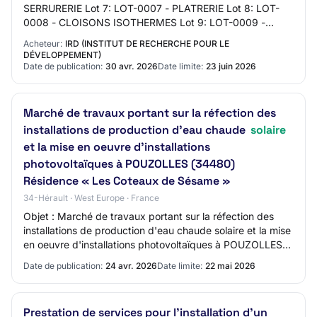
SERRURERIE Lot 7: LOT-0007 - PLATRERIE Lot 8: LOT-
0008 - CLOISONS ISOTHERMES Lot 9: LOT-0009 -
MENUISERIES INTERIEURES Lot 10: LOT-0010 -
Acheteur:
IRD (INSTITUT DE RECHERCHE POUR LE
REVETEMENTS DE SOLS…
DÉVELOPPEMENT)
Date de publication:
30 avr. 2026
Date limite:
23 juin 2026
Marché de travaux portant sur la réfection des
installations de production d'eau chaude
solaire
et la mise en oeuvre d'installations
photovoltaïques à POUZOLLES (34480)
Résidence « Les Coteaux de Sésame »
34-Hérault · West Europe · France
Objet : Marché de travaux portant sur la réfection des
installations de production d'eau chaude solaire et la mise
en oeuvre d'installations photovoltaïques à POUZOLLES
(34480) Résidence « Les Coteau…
Date de publication:
24 avr. 2026
Date limite:
22 mai 2026
Prestation de services pour l'installation d'un