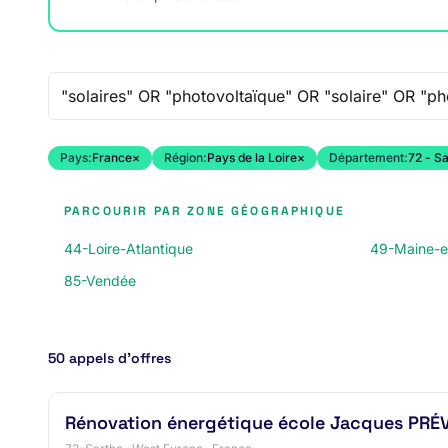
Recherche libre
Pays:
France
×
Région:
Pays de la Loire
×
Département:
72 - S
PARCOURIR PAR ZONE GÉOGRAPHIQUE
44-Loire-Atlantique
49-Maine-e
85-Vendée
50 appels d’offres
Rénovation énergétique école Jacques PRÉ