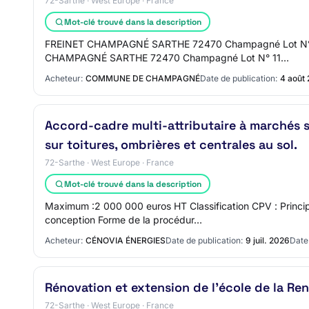
72-Sarthe · West Europe · France
Mot-clé trouvé dans la description
FREINET CHAMPAGNÉ SARTHE 72470 Champagné Lot N° 10 
CHAMPAGNÉ SARTHE 72470 Champagné Lot N° 11…
Acheteur:
COMMUNE DE CHAMPAGNÉ
Date de publication:
4 août
Accord-cadre multi-attributaire à marchés s
sur toitures, ombrières et centrales au sol.
72-Sarthe · West Europe · France
Mot-clé trouvé dans la description
Maximum :2 000 000 euros HT Classification CPV : Princi
conception Forme de la procédur…
Acheteur:
CÉNOVIA ÉNERGIES
Date de publication:
9 juil. 2026
Date 
Rénovation et extension de l'école de la Ren
72-Sarthe · West Europe · France