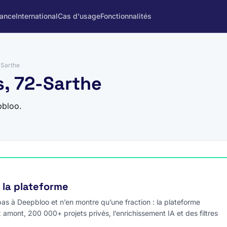
rance
International
Cas d'usage
Fonctionnalités
›
Sarthe
s, 72-Sarthe
pbloo.
e la plateforme
s à Deepbloo et n’en montre qu’une fraction : la plateforme
x amont, 200 000+ projets privés, l’enrichissement IA et des filtres