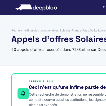
 au contenu
deepbloo
F
Recherche
›
Énergies renouvelables
›
Solaires
›
France
›
Pays De La Loire
Appels d'offres Solaire
50 appels d'offres recensés dans 72-Sarthe sur Dee
APERÇU PUBLIC
Ceci n’est qu’une infime partie d
Cette recherche de démonstration ne ressemble pa
complète couvre aussi les attributions, les signau
bien plus avancés.