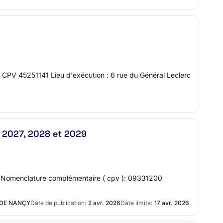
 CPV 45251141 Lieu d'exécution : 6 rue du Général Leclerc
n 2027, 2028 et 2029
ve Nomenclature complémentaire ( cpv ): 09331200
 DE NANÇY
Date de publication:
2 avr. 2026
Date limite:
17 avr. 2026