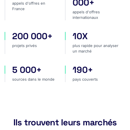
000+
appels d'offres en
France
appels d'offres
internationaux
200 000+
10X
projets privés
plus rapide pour analyser
projets privés
plus rapide pour analyser
un marché
5 000+
190+
sources dans le monde
pays couverts
sources dans le monde
pays couverts
Ils trouvent leurs marchés