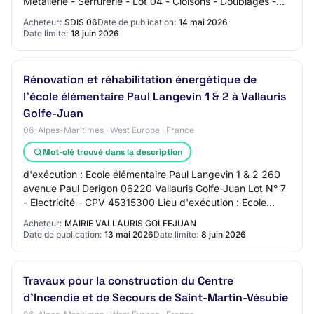
Métallerie - Serrurerie - Lot 04 - Cloisons - Doublages -
Faux plafonds - Lot 05 - Menuiseries…
Acheteur:
SDIS 06
Date de publication:
14 mai 2026
Date limite:
18 juin 2026
Rénovation et réhabilitation énergétique de
l'école élémentaire Paul Langevin 1 & 2 à Vallauris
Golfe-Juan
06-Alpes-Maritimes · West Europe · France
Mot-clé trouvé dans la description
d'exécution : Ecole élémentaire Paul Langevin 1 & 2 260
avenue Paul Derigon 06220 Vallauris Golfe-Juan Lot N° 7
- Electricité - CPV 45315300 Lieu d'exécution : Ecole
élémentaire Paul Langevin 1 & 2 2…
Acheteur:
MAIRIE VALLAURIS GOLFEJUAN
Date de publication:
13 mai 2026
Date limite:
8 juin 2026
Travaux pour la construction du Centre
d'Incendie et de Secours de Saint-Martin-Vésubie