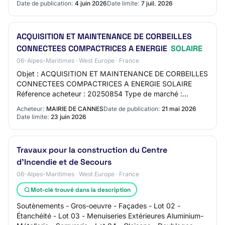
Date de publication:
4 juin 2026
Date limite:
7 juil. 2026
ACQUISITION ET MAINTENANCE DE CORBEILLES
CONNECTEES COMPACTRICES A ENERGIE
SOLAIRE
06-Alpes-Maritimes · West Europe · France
Objet : ACQUISITION ET MAINTENANCE DE CORBEILLES
CONNECTEES COMPACTRICES A ENERGIE SOLAIRE
Réference acheteur : 20250854 Type de marché :
Fournitures Procédure : Procédure ouverte Code NUTS :
Acheteur:
MAIRIE DE CANNES
Date de publication:
21 mai 2026
FRL03 L…
Date limite:
23 juin 2026
Travaux pour la construction du Centre
d'Incendie et de Secours
06-Alpes-Maritimes · West Europe · France
Mot-clé trouvé dans la description
Soutènements - Gros-oeuvre - Façades - Lot 02 -
Étanchéité - Lot 03 - Menuiseries Extérieures Aluminium-