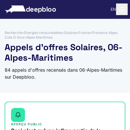
 au contenu
deepbloo
EN
Recherche
›
Énergies renouvelables
›
Solaires
›
France
›
Provence Alpes
Cote D Azur
›
Alpes Maritimes
Appels d'offres Solaires, 06-
Alpes-Maritimes
84 appels d'offres recensés dans 06-Alpes-Maritimes
sur Deepbloo.
APERÇU PUBLIC