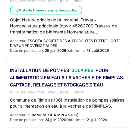
06-Alpes-Maritimes · West Europe · France
Mot-clé trouvé dans la description
Objet Nature principale du marché: Travaux
Nomenclature principale (cpv): 45262700 Travaux de
transformation de bâtiments Nomenclature
complémentaire (cpv): 45300000 Travaux d'équipement
Acheteur:
ESCOTA SOCIETE DES AUTOROUTES ESTEREL COTE
du bâtiment,…
D'AZUR PROVENCE ALPES
Date de publication:
29 juin 2026
Date limite:
13 août 2026
INSTALLATION DE POMPES
SOLAIRES
POUR
ALIMENTATION EN EAU À LA VACHERIE DE RIMPLAS.
CAPTAGE, RELEVAGE ET STOCKAGE D'EAU
06-Alpes-Maritimes · West Europe · France
Commune de Rimplas (06) Installation de pompes solaires
pour alimentation en eau à la vacherie de RIMPLAS.
Acheteur:
COMMUNE DE RIMPLAS (06)
Date de publication:
24 juin 2026
Date limite:
21 juil. 2026