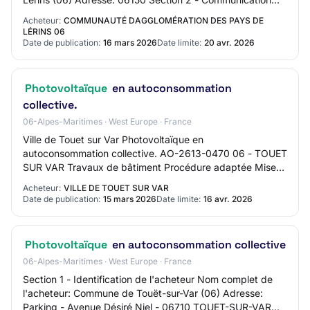
Nom du contact: Communauté d'Agglomérat…
Acheteur:
COMMUNAUTÉ DAGGLOMÉRATION DES PAYS DE
LÉRINS 06
Date de publication:
16 mars 2026
Date limite:
20 avr. 2026
Photovoltaïque
en autoconsommation
collective.
06-Alpes-Maritimes · West Europe · France
Ville de Touet sur Var Photovoltaïque en
autoconsommation collective. AO-2613-0470 06 - TOUET
SUR VAR Travaux de bâtiment Procédure adaptée Mise
en ligne : 15/03/2026 Limite de réponse : 16/04/2026
Acheteur:
VILLE DE TOUET SUR VAR
Date de publication:
15 mars 2026
Date limite:
16 avr. 2026
Photovoltaïque
en autoconsommation collective
06-Alpes-Maritimes · West Europe · France
Section 1 - Identification de l'acheteur Nom complet de
l'acheteur: Commune de Touët-sur-Var (06) Adresse:
Parking - Avenue Désiré Niel - 06710 TOUET-SUR-VAR