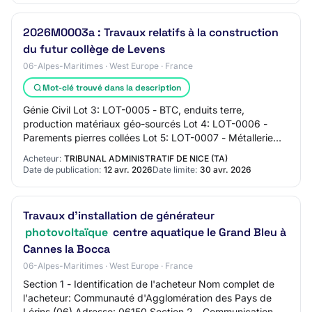
2026M0003a : Travaux relatifs à la construction
du futur collège de Levens
06-Alpes-Maritimes · West Europe · France
Mot-clé trouvé dans la description
Génie Civil Lot 3: LOT-0005 - BTC, enduits terre,
production matériaux géo-sourcés Lot 4: LOT-0006 -
Parements pierres collées Lot 5: LOT-0007 - Métallerie
Lot 6: LOT-0008 - Menuiseries intérieures L…
Acheteur:
TRIBUNAL ADMINISTRATIF DE NICE (TA)
Date de publication:
12 avr. 2026
Date limite:
30 avr. 2026
Travaux d’installation de générateur
photovoltaïque
centre aquatique le Grand Bleu à
Cannes la Bocca
06-Alpes-Maritimes · West Europe · France
Section 1 - Identification de l'acheteur Nom complet de
l'acheteur: Communauté d'Agglomération des Pays de
Lérins (06) Adresse: 06150 Section 2 - Communication