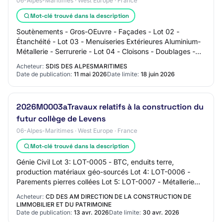
06-Alpes-Maritimes · West Europe · France
Mot-clé trouvé dans la description
Soutènements - Gros-OEuvre - Façades - Lot 02 -
Étanchéité - Lot 03 - Menuiseries Extérieures Aluminium-
Métallerie - Serrurerie - Lot 04 - Cloisons - Doublages -
Faux plafonds - Lot 05 - Menuiseries…
Acheteur:
SDIS DES ALPESMARITIMES
Date de publication:
11 mai 2026
Date limite:
18 juin 2026
2026M0003aTravaux relatifs à la construction du
futur collège de Levens
06-Alpes-Maritimes · West Europe · France
Mot-clé trouvé dans la description
Génie Civil Lot 3: LOT-0005 - BTC, enduits terre,
production matériaux géo-sourcés Lot 4: LOT-0006 -
Parements pierres collées Lot 5: LOT-0007 - Métallerie
Lot 6: LOT-0008 - Menuiseries intérieures L…
Acheteur:
CD DES AM DIRECTION DE LA CONSTRUCTION DE
LIMMOBILIER ET DU PATRIMOINE
Date de publication:
13 avr. 2026
Date limite:
30 avr. 2026