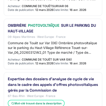
Section 2 - Communication Nom du contact:…
Acheteur:
COMMUNE DE TOUËTSURVAR 06
Date de publication:
12 mars 2026
Date limite:
16 avr. 2026
OMBRIÈRE
PHOTOVOLTAÏQUE
SUR LE PARKING DU
HAUT-VILLAGE
06-Alpes-Maritimes · West Europe · France
Commune de Touët sur Var (06) Ombrière photovoltaïque
sur le parking du Haut-Village Référence Touet-sur-
Var_06_20260312W2_01 Type de marché / Type de
prestation Public (CT et organismes assimilés) /…
Acheteur:
COMMUNE DE TOUËT SUR VAR (06)
Date de publication:
12 mars 2026
Date limite:
16 avr. 2026
Expertise des dossiers d’analyse de cycle de vie
dans le cadre des appels d’offres photovoltaïques
gérés par la Commission de
67-Bas-Rhin · West Europe · France
Mot-clé trouvé dans la description