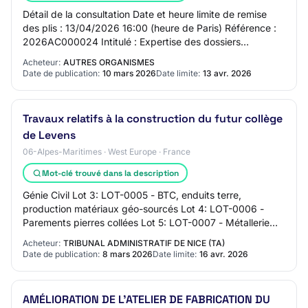
Détail de la consultation Date et heure limite de remise
des plis : 13/04/2026 16:00 (heure de Paris) Référence :
2026AC000024 Intitulé : Expertise des dossiers
d’analyse de cycle de vie dans le cadr…
Acheteur:
AUTRES ORGANISMES
Date de publication:
10 mars 2026
Date limite:
13 avr. 2026
Travaux relatifs à la construction du futur collège
de Levens
06-Alpes-Maritimes · West Europe · France
Mot-clé trouvé dans la description
Génie Civil Lot 3: LOT-0005 - BTC, enduits terre,
production matériaux géo-sourcés Lot 4: LOT-0006 -
Parements pierres collées Lot 5: LOT-0007 - Métallerie
Lot 6: LOT-0008 - Menuiseries intérieures L…
Acheteur:
TRIBUNAL ADMINISTRATIF DE NICE (TA)
Date de publication:
8 mars 2026
Date limite:
16 avr. 2026
AMÉLIORATION DE L'ATELIER DE FABRICATION DU