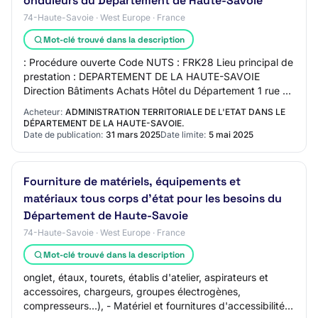
onduleurs du Département de Haute-Savoie
74-Haute-Savoie · West Europe · France
Mot-clé trouvé dans la description
: Procédure ouverte Code NUTS : FRK28 Lieu principal de
prestation : DEPARTEMENT DE LA HAUTE-SAVOIE
Direction Bâtiments Achats Hôtel du Département 1 rue du
30E Régiment d'Infanterie 74041 ANNECY CED…
Acheteur:
ADMINISTRATION TERRITORIALE DE L'ETAT DANS LE
DÉPARTEMENT DE LA HAUTE-SAVOIE.
Date de publication:
31 mars 2025
Date limite:
5 mai 2025
Fourniture de matériels, équipements et
matériaux tous corps d'état pour les besoins du
Département de Haute-Savoie
74-Haute-Savoie · West Europe · France
Mot-clé trouvé dans la description
onglet, étaux, tourets, établis d'atelier, aspirateurs et
accessoires, chargeurs, groupes électrogènes,
compresseurs…), - Matériel et fournitures d'accessibilité,