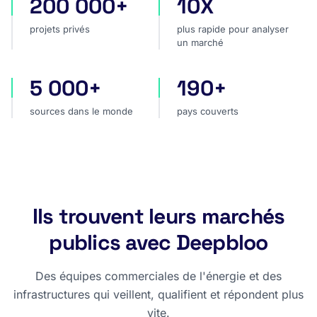
200 000+
10X
projets privés
plus rapide pour analyser
projets privés
plus rapide pour analyser
un marché
5 000+
190+
sources dans le monde
pays couverts
sources dans le monde
pays couverts
Ils trouvent leurs marchés
publics avec Deepbloo
Des équipes commerciales de l'énergie et des
infrastructures qui veillent, qualifient et répondent plus
vite.