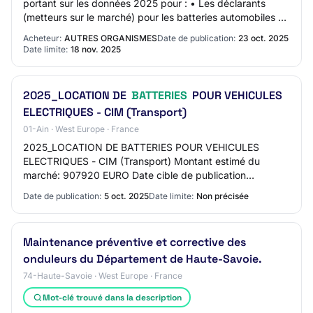
portant sur les données 2025 pour : • Les déclarants
(metteurs sur le marché) pour les batteries automobiles et
industrielles (données d’une partie…
Acheteur:
AUTRES ORGANISMES
Date de publication:
23 oct. 2025
Date limite:
18 nov. 2025
2025_LOCATION DE
BATTERIES
POUR VEHICULES
ELECTRIQUES - CIM (Transport)
01-Ain · West Europe · France
2025_LOCATION DE BATTERIES POUR VEHICULES
ELECTRIQUES - CIM (Transport) Montant estimé du
marché: 907920 EURO Date cible de publication
(Attention : Date en format anglais aaaa/mm/jj): 2025-10-
Date de publication:
5 oct. 2025
Date limite:
Non précisée
05
Maintenance préventive et corrective des
onduleurs du Département de Haute-Savoie.
74-Haute-Savoie · West Europe · France
Mot-clé trouvé dans la description