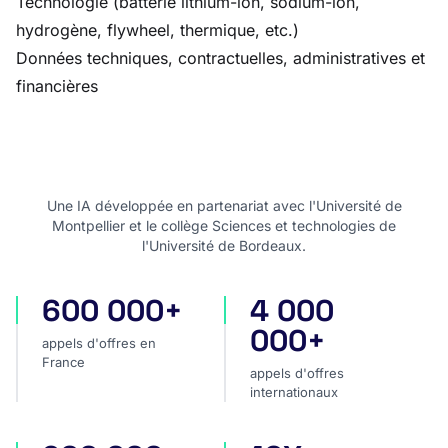
Technologie (batterie lithium-ion, sodium-ion,
hydrogène, flywheel, thermique, etc.)
Données techniques, contractuelles, administratives et
financières
Une IA développée en partenariat avec l'Université de
Montpellier et le collège Sciences et technologies de
l'Université de Bordeaux.
600 000+
4 000
appels d'offres en France
appels d'offres internatio
000+
appels d'offres en
France
appels d'offres
internationaux