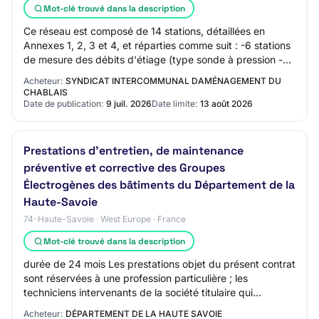
Mot-clé trouvé dans la description
Ce réseau est composé de 14 stations, détaillées en
Annexes 1, 2, 3 et 4, et réparties comme suit : -6 stations
de mesure des débits d'étiage (type sonde à pression -
ecolog1000, sur batterie) -2 sta…
Acheteur:
SYNDICAT INTERCOMMUNAL DAMÉNAGEMENT DU
CHABLAIS
Date de publication:
9 juil. 2026
Date limite:
13 août 2026
Prestations d'entretien, de maintenance
préventive et corrective des Groupes
Électrogènes des bâtiments du Département de la
Haute-Savoie
74-Haute-Savoie · West Europe · France
Mot-clé trouvé dans la description
durée de 24 mois Les prestations objet du présent contrat
sont réservées à une profession particulière ; les
techniciens intervenants de la société titulaire qui
exécuteront les prestations devront p…
Acheteur:
DÉPARTEMENT DE LA HAUTE SAVOIE