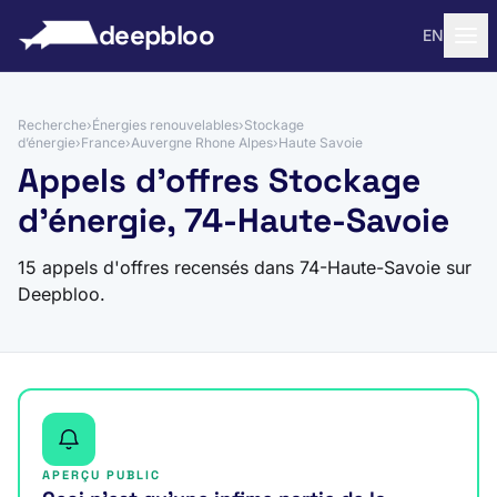
 au contenu
deepbloo
EN
Recherche
›
Énergies renouvelables
›
Stockage
d’énergie
›
France
›
Auvergne Rhone Alpes
›
Haute Savoie
Appels d'offres Stockage
d’énergie, 74-Haute-Savoie
15 appels d'offres recensés dans 74-Haute-Savoie sur
Deepbloo.
APERÇU PUBLIC