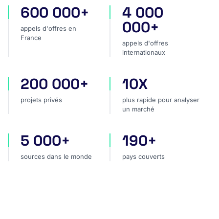
600 000+
4 000
appels d'offres en France
appels d'offres internatio
000+
appels d'offres en
France
appels d'offres
internationaux
200 000+
10X
projets privés
plus rapide pour analyser
projets privés
plus rapide pour analyser
un marché
5 000+
190+
sources dans le monde
pays couverts
sources dans le monde
pays couverts