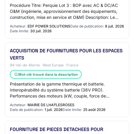
Procédure Titre: Perquie Lot 3 : BOP avec AC & DC/AC
O&M (ingénierie, approvisionnement des équipements,
construction, mise en service et O&M) Description: Le
périmètre du soumissionnaire pour le pro…
Acheteur:
EDF POWER SOLUTIONS
Date de publication:
8 juil. 2026
Date limite:
30 juil. 2026
ACQUISITION DE FOURNITURES POUR LES ESPACES
VERTS
94-Val-de-Marne · West Europe · France
Mot-clé trouvé dans la description
Présentation de la gamme thermique et batterie.
Interopérabilité du système batterie (36V PRO).
Performances des moteurs (kW, couple, force de
soufflage). Ergonomie et dispositifs anti-vibrations (su…
Acheteur:
MAIRIE DE LHAŸLESROSES
Date de publication:
1 juil. 2026
Date limite:
25 août 2026
FOURNITURE DE PIECES DETACHEES POUR