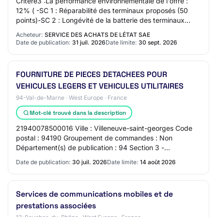
Critère3 :La performance environnementale de l'offre :
12% ( -SC 1 : Réparabilité des terminaux proposés (50
points)-SC 2 : Longévité de la batterie des terminaux
proposés (50 points) -SC 3 : Perform…
Acheteur:
SERVICE DES ACHATS DE LÉTAT SAE
Date de publication:
31 juil. 2026
Date limite:
30 sept. 2026
FOURNITURE DE PIECES DETACHEES POUR
VEHICULES LEGERS ET VEHICULES UTILITAIRES
94-Val-de-Marne · West Europe · France
Mot-clé trouvé dans la description
21940078500016 Ville : Villeneuve-saint-georges Code
postal : 94190 Groupement de commandes : Non
Département(s) de publication : 94 Section 3 -
Identification du marché Intitulé du marché : FOURNITU…
Date de publication:
30 juil. 2026
Date limite:
14 août 2026
Services de communications mobiles et de
prestations associées