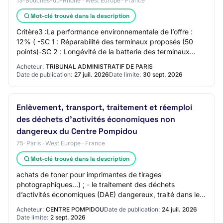
13-Bouches-du-Rhône · West Europe · France
Mot-clé trouvé dans la description
Critère3 :La performance environnementale de l’offre :
12% ( -SC 1 : Réparabilité des terminaux proposés (50
points)-SC 2 : Longévité de la batterie des terminaux
proposés (50 points) -SC 3 : Perform…
Acheteur:
TRIBUNAL ADMINISTRATIF DE PARIS
Date de publication:
27 juil. 2026
Date limite:
30 sept. 2026
Enlèvement, transport, traitement et réemploi
des déchets d'activités économiques non
dangereux du Centre Pompidou
75-Paris · West Europe · France
Mot-clé trouvé dans la description
achats de toner pour imprimantes de tirages
photographiques…) ; - le traitement des déchets
d’activités économiques (DAE) dangereux, traité dans le
cadre d’un support contractuel distinct ; -les pres…
Acheteur:
CENTRE POMPIDOU
Date de publication:
24 juil. 2026
Date limite:
2 sept. 2026