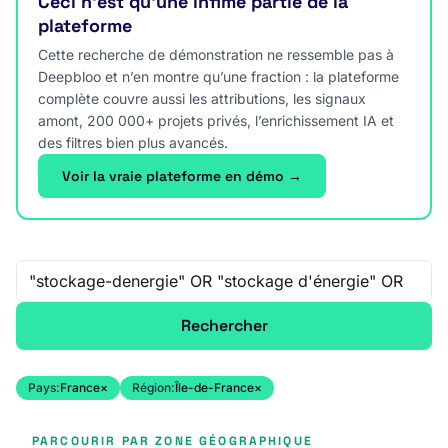
Ceci n’est qu’une infime partie de la
plateforme
Cette recherche de démonstration ne ressemble pas à
Deepbloo et n’en montre qu’une fraction : la plateforme
complète couvre aussi les attributions, les signaux
amont, 200 000+ projets privés, l’enrichissement IA et
des filtres bien plus avancés.
Voir la vraie plateforme en démo →
Recherche libre
Rechercher
Pays:
France
×
Région:
Île-de-France
×
PARCOURIR PAR ZONE GÉOGRAPHIQUE