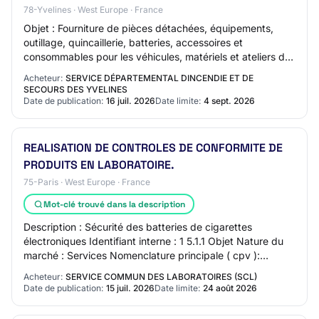
78-Yvelines · West Europe · France
Objet : Fourniture de pièces détachées, équipements,
outillage, quincaillerie, batteries, accessoires et
consommables pour les véhicules, matériels et ateliers du
Service départemental d'incendie et…
Acheteur:
SERVICE DÉPARTEMENTAL DINCENDIE ET DE
SECOURS DES YVELINES
Date de publication:
16 juil. 2026
Date limite:
4 sept. 2026
REALISATION DE CONTROLES DE CONFORMITE DE
PRODUITS EN LABORATOIRE.
75-Paris · West Europe · France
Mot-clé trouvé dans la description
Description : Sécurité des batteries de cigarettes
électroniques Identifiant interne : 1 5.1.1 Objet Nature du
marché : Services Nomenclature principale ( cpv ):
71900000 Services de laboratoire 5.1.…
Acheteur:
SERVICE COMMUN DES LABORATOIRES (SCL)
Date de publication:
15 juil. 2026
Date limite:
24 août 2026