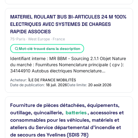
MATERIEL ROULANT BUS BI-ARTICULES 24 M 100%
ELECTRIQUES AVEC SYSTEMES DE CHARGES
RAPIDE ASSOCIES
75-Paris · West Europe · France
Mot-clé trouvé dans la description
Identifiant interne : MR BBM - Sourcing 2.1.1 Objet Nature
du marché : Fournitures Nomenclature principale ( cpv ):
34144910 Autobus électriques Nomenclature
supplémentaire ( cpv ): 31158100 Chargeur…
Acheteur:
ÎLE DE FRANCE MOBILITÉS
Date de publication:
18 juil. 2026
Date limite:
20 août 2026
Fourniture de pièces détachées, équipements,
outillage, quincaillerie,
batteries
, accessoires et
consommables pour les véhicules, matériels et
ateliers du Service départemental d'incendie et
de secours des Yvelines (SDIS 78)