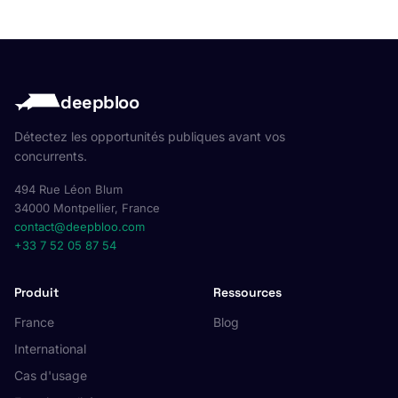
deepbloo
Détectez les opportunités publiques avant vos
concurrents.
494 Rue Léon Blum
34000 Montpellier, France
contact@deepbloo.com
+33 7 52 05 87 54
Produit
Ressources
France
Blog
International
Cas d'usage