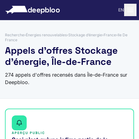
 au contenu
deepbloo
EN
Recherche
›
Énergies renouvelables
›
Stockage d’énergie
›
France
›
Ile De
France
Appels d'offres Stockage
d’énergie, Île-de-France
274 appels d'offres recensés dans Île-de-France sur
Deepbloo.
APERÇU PUBLIC