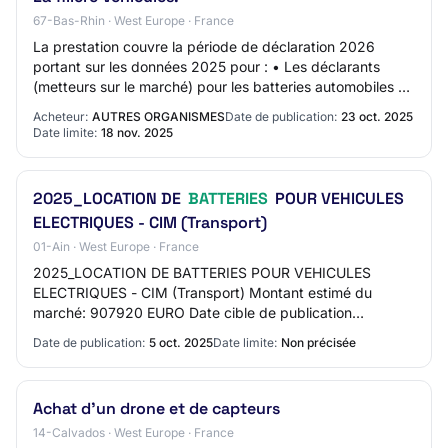
67-Bas-Rhin · West Europe · France
La prestation couvre la période de déclaration 2026
portant sur les données 2025 pour : • Les déclarants
(metteurs sur le marché) pour les batteries automobiles et
industrielles (données d’une partie…
Acheteur:
AUTRES ORGANISMES
Date de publication:
23 oct. 2025
Date limite:
18 nov. 2025
2025_LOCATION DE
BATTERIES
POUR VEHICULES
ELECTRIQUES - CIM (Transport)
01-Ain · West Europe · France
2025_LOCATION DE BATTERIES POUR VEHICULES
ELECTRIQUES - CIM (Transport) Montant estimé du
marché: 907920 EURO Date cible de publication
(Attention : Date en format anglais aaaa/mm/jj): 2025-10-
Date de publication:
5 oct. 2025
Date limite:
Non précisée
05
Achat d'un drone et de capteurs
14-Calvados · West Europe · France