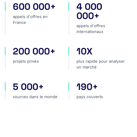
600 000+
4 000
appels d'offres en France
appels d'offres internatio
000+
appels d'offres en
France
appels d'offres
internationaux
200 000+
10X
projets privés
plus rapide pour analyser
projets privés
plus rapide pour analyser
un marché
5 000+
190+
sources dans le monde
pays couverts
sources dans le monde
pays couverts