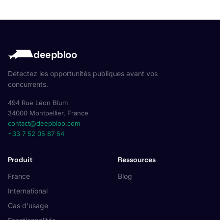
deepbloo
Détectez les opportunités publiques avant vos
concurrents.
494 Rue Léon Blum
34000 Montpellier, France
contact@deepbloo.com
+33 7 52 05 87 54
Produit
Ressources
France
Blog
International
Cas d'usage