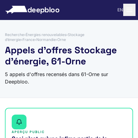
 au contenu
deepbloo
EN
Recherche
›
Énergies renouvelables
›
Stockage
d’énergie
›
France
›
Normandie
›
Orne
Appels d'offres Stockage
d’énergie, 61-Orne
5 appels d'offres recensés dans 61-Orne sur
Deepbloo.
APERÇU PUBLIC