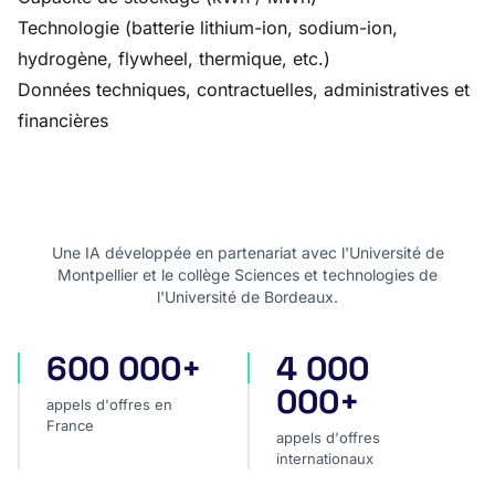
Technologie (batterie lithium-ion, sodium-ion,
hydrogène, flywheel, thermique, etc.)
Données techniques, contractuelles, administratives et
financières
Une IA développée en partenariat avec l'Université de
Montpellier et le collège Sciences et technologies de
l'Université de Bordeaux.
600 000+
4 000
appels d'offres en France
appels d'offres internatio
000+
appels d'offres en
France
appels d'offres
internationaux