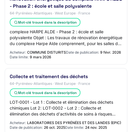
- Phase 2 : école et salle polyvalente
64-Pyrénées-Atlantiques · West Europe · France
Mot-clé trouvé dans la description
complexe HARPE ALDE - Phase 2 : école et salle
polyvalente Objet : Les travaux de rénovation énergétique
du complexe Harpe Alde comprennent, pour les salles de
classe et la salle polyvalente : - la r…
Acheteur:
COMMUNE DISTURITS
Date de publication:
9 févr. 2026
Date limite:
9 mars 2026
Collecte et traitement des déchets
64-Pyrénées-Atlantiques · West Europe · France
Mot-clé trouvé dans la description
LOT-0001 - Lot 1 : Collecte et élimination des déchets
chimiques Lot 2: LOT-0002 - Lot 2 : Collecte et
élimination des déchets d'activités de soins à risques
infectieux Lot 3: LOT-0003 - Lot 3 : Coll…
Acheteur:
LABORATOIRES DES PYRÉNÉES ET DES LANDES (EPIC)
Date de publication:
26 oct. 2025
Date limite:
24 nov. 2025