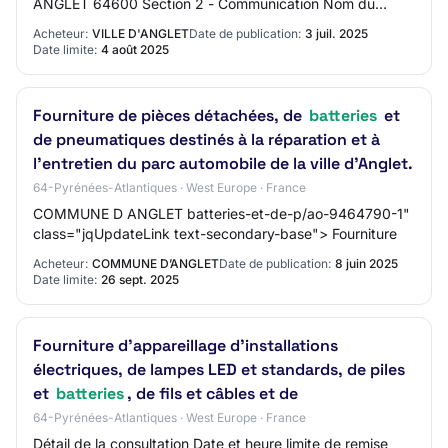
ANGLET 64600 Section 2 - Communication Nom du
contact: N/C Adresse mail du contact: comm…
Acheteur:
VILLE D'ANGLET
Date de publication:
3 juil. 2025
Date limite:
4 août 2025
Fourniture de pièces détachées, de
batteries
et
de pneumatiques destinés à la réparation et à
l'entretien du parc automobile de la ville d'Anglet.
64-Pyrénées-Atlantiques · West Europe · France
COMMUNE D ANGLET batteries-et-de-p/ao-9464790-1"
class="jqUpdateLink text-secondary-base"> Fourniture
Acheteur:
COMMUNE D’ANGLET
Date de publication:
8 juin 2025
Date limite:
26 sept. 2025
Fourniture d’appareillage d’installations
électriques, de lampes LED et standards, de piles
et
batteries
, de fils et câbles et de
64-Pyrénées-Atlantiques · West Europe · France
Détail de la consultation Date et heure limite de remise