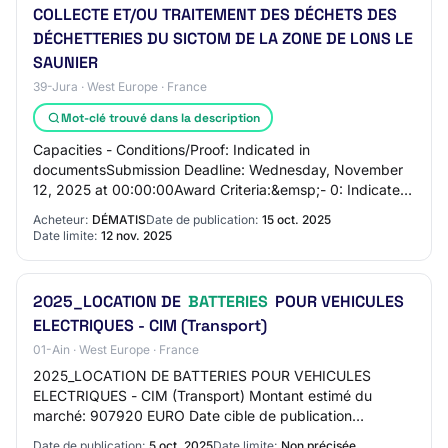
COLLECTE ET/OU TRAITEMENT DES DÉCHETS DES
DÉCHETTERIES DU SICTOM DE LA ZONE DE LONS LE
SAUNIER
39-Jura · West Europe · France
Mot-clé trouvé dans la description
Capacities - Conditions/Proof: Indicated in
documentsSubmission Deadline: Wednesday, November
12, 2025 at 00:00:00Award Criteria:&emsp;- 0: Indicated
in documentsSection 5 - LotsLot 1: LOT-0001 - TRA…
Acheteur:
DÉMATIS
Date de publication:
15 oct. 2025
Date limite:
12 nov. 2025
2025_LOCATION DE
BATTERIES
POUR VEHICULES
ELECTRIQUES - CIM (Transport)
01-Ain · West Europe · France
2025_LOCATION DE BATTERIES POUR VEHICULES
ELECTRIQUES - CIM (Transport) Montant estimé du
marché: 907920 EURO Date cible de publication
(Attention : Date en format anglais aaaa/mm/jj): 2025-10-
Date de publication:
5 oct. 2025
Date limite:
Non précisée