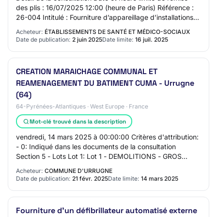
des plis : 16/07/2025 12:00 (heure de Paris) Référence :
26-004 Intitulé : Fourniture d’appareillage d’installations
électriques, de lampes LE…
Acheteur:
ÉTABLISSEMENTS DE SANTÉ ET MÉDICO-SOCIAUX
Date de publication:
2 juin 2025
Date limite:
16 juil. 2025
CREATION MARAICHAGE COMMUNAL ET
REAMENAGEMENT DU BATIMENT CUMA - Urrugne
(64)
64-Pyrénées-Atlantiques · West Europe · France
Mot-clé trouvé dans la description
vendredi, 14 mars 2025 à 00:00:00 Critères d'attribution:
- 0: Indiqué dans les documents de la consultation
Section 5 - Lots Lot 1: Lot 1 - DEMOLITIONS - GROS
OEUVRE - CHAPE Lot 2: Lot 2 - MENUISERI…
Acheteur:
COMMUNE D'URRUGNE
Date de publication:
21 févr. 2025
Date limite:
14 mars 2025
Fourniture d’un défibrillateur automatisé externe