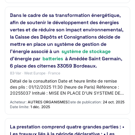
Dans le cadre de sa transformation énergétique,
afin de soutenir le développement des énergies
vertes et de réduire son impact environnemental,
la Caisse des Dépôts et Consignations décide de
mettre en place un système de gestion de
l’énergie associé à un
système de stockage
d’énergie par
batteries
à Amédée Saint Germain,
6 place des citernes 33059 Bordeaux.
83-Var · West Europe · France
Détail de la consultation Date et heure limite de remise
des plis : 01/12/2025 11:30 (heure de Paris) Référence :
20255037 Intitulé : MISE EN PLACE D’UN SYSTEME DE
GESTION DE L’ENERGIE ASSOCIE A UN S…
Acheteur:
AUTRES ORGANISMES
Date de publication:
24 oct. 2025
Date limite:
1 déc. 2025
La prestation comprend quatre grandes parties : •
Les travaux liés à la période déclarative ; • Les