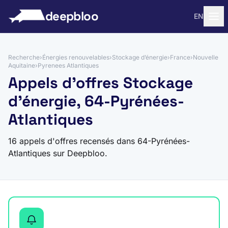
 au contenu
deepbloo
EN
Recherche
›
Énergies renouvelables
›
Stockage d’énergie
›
France
›
Nouvelle
Aquitaine
›
Pyrenees Atlantiques
Appels d'offres Stockage
d’énergie, 64-Pyrénées-
Atlantiques
16 appels d'offres recensés dans 64-Pyrénées-
Atlantiques sur Deepbloo.