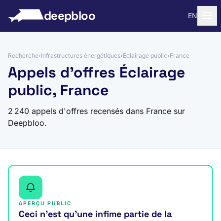
 au contenu
deepbloo
EN
Recherche
›
Infrastructures énergétiques
›
Éclairage public
›
France
Appels d'offres Éclairage
public, France
2 240 appels d'offres recensés dans France sur
Deepbloo.
APERÇU PUBLIC
Ceci n’est qu’une infime partie de la