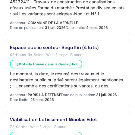
45232411 - Travaux de construction de canalisations
d'eaux usées Forme du marché : Prestation divisée en lots
: oui Les variantes sont exigées :Non Lot N° 1 -
Assainissement - CPV 45232400 Lieu d'exé…
Acheteur:
COMMUNE DE LA VERNELLE
Date de publication:
31 juil. 2026
Date limite:
4 sept. 2026
Espace public secteur Segoffin (4 lots)
92-Hauts-de-Seine · West Europe · France
Mot-clé trouvé dans la description
Le montant, la date, le résumé des travaux et le
destinataire public ou privé seront également mentionnés
; - L'ensemble des certifications suivantes, ou des
références équivalentes : Lot 2 • Qualife…
Acheteur:
PARIS LA DÉFENSE
Date de publication:
31 juil. 2026
Date limite:
25 sept. 2026
Viabilisation Lotissement Nicolas Edet
72-Sarthe · West Europe · France