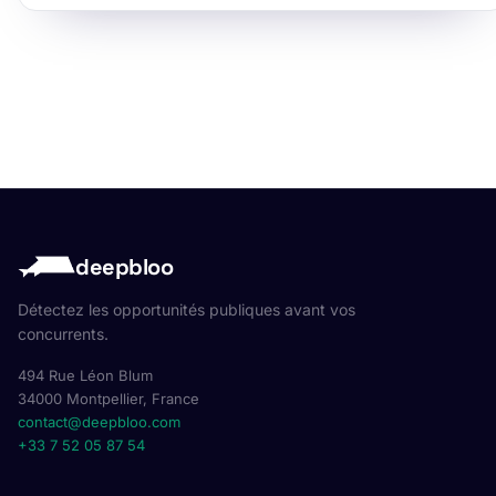
deepbloo
Détectez les opportunités publiques avant vos
concurrents.
494 Rue Léon Blum
34000 Montpellier, France
contact@deepbloo.com
+33 7 52 05 87 54