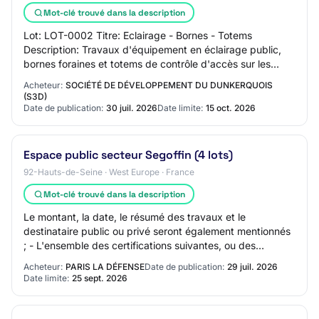
Mot-clé trouvé dans la description
Lot: LOT-0002 Titre: Eclairage - Bornes - Totems
Description: Travaux d'équipement en éclairage public,
bornes foraines et totems de contrôle d'accès sur les
espaces publics du projet de la Pointe de…
Acheteur:
SOCIÉTÉ DE DÉVELOPPEMENT DU DUNKERQUOIS
(S3D)
Date de publication:
30 juil. 2026
Date limite:
15 oct. 2026
Espace public secteur Segoffin (4 lots)
92-Hauts-de-Seine · West Europe · France
Mot-clé trouvé dans la description
Le montant, la date, le résumé des travaux et le
destinataire public ou privé seront également mentionnés
; - L'ensemble des certifications suivantes, ou des
références équivalentes : Lot 2 • Qualife…
Acheteur:
PARIS LA DÉFENSE
Date de publication:
29 juil. 2026
Date limite:
25 sept. 2026