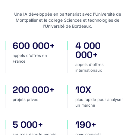
Une IA développée en partenariat avec l'Université de
Montpellier et le collège Sciences et technologies de
l'Université de Bordeaux.
600 000+
4 000
appels d'offres en France
appels d'offres internatio
000+
appels d'offres en
France
appels d'offres
internationaux
200 000+
10X
projets privés
plus rapide pour analyser
projets privés
plus rapide pour analyser
un marché
5 000+
190+
sources dans le monde
pays couverts
sources dans le monde
pays couverts