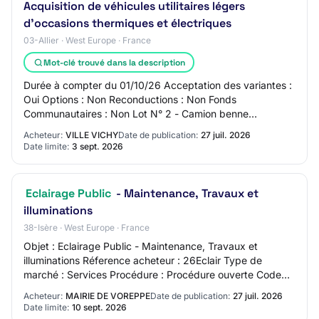
Acquisition de véhicules utilitaires légers
d'occasions thermiques et électriques
03-Allier · West Europe · France
Mot-clé trouvé dans la description
Durée à compter du 01/10/26 Acceptation des variantes :
Oui Options : Non Reconductions : Non Fonds
Communautaires : Non Lot N° 2 - Camion benne
thermique VL - Service Eclairage Public - CPV
Acheteur:
VILLE VICHY
Date de publication:
27 juil. 2026
34134200…
Date limite:
3 sept. 2026
Eclairage Public
- Maintenance, Travaux et
illuminations
38-Isère · West Europe · France
Objet : Eclairage Public - Maintenance, Travaux et
illuminations Réference acheteur : 26Eclair Type de
marché : Services Procédure : Procédure ouverte Code
NUTS : FRK24 Durée : 48 mois. à compter du…
Acheteur:
MAIRIE DE VOREPPE
Date de publication:
27 juil. 2026
Date limite:
10 sept. 2026