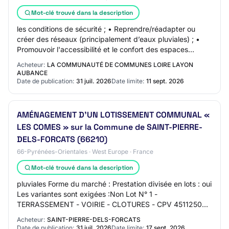
Mot-clé trouvé dans la description
les conditions de sécurité ; • Reprendre/réadapter ou
créer des réseaux (principalement d’eaux pluviales) ; •
Promouvoir l'accessibilité et le confort des espaces
publics pour tous les usagers ; • Pa…
Acheteur:
LA COMMUNAUTÉ DE COMMUNES LOIRE LAYON
AUBANCE
Date de publication:
31 juil. 2026
Date limite:
11 sept. 2026
AMÉNAGEMENT D'UN LOTISSEMENT COMMUNAL «
LES COMES » sur la Commune de SAINT-PIERRE-
DELS-FORCATS (66210)
66-Pyrénées-Orientales · West Europe · France
Mot-clé trouvé dans la description
pluviales Forme du marché : Prestation divisée en lots : oui
Les variantes sont exigées :Non Lot N° 1 -
TERRASSEMENT - VOIRIE - CLOTURES - CPV 45112500
Lieu d'exécution : Commune de SAINT-PIERRE-DELS…
Acheteur:
SAINT-PIERRE-DELS-FORCATS
Date de publication:
31 juil. 2026
Date limite:
17 sept. 2026