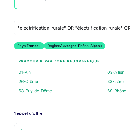
Recherche libre
Pays:
France
×
Région:
Auvergne-Rhône-Alpes
×
PARCOURIR PAR ZONE GÉOGRAPHIQUE
01-Ain
03-Allier
26-Drôme
38-Isère
63-Puy-de-Dôme
69-Rhône
1 appel d’offre