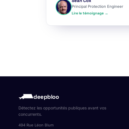
Sean Cox
Principal Protection Engineer
Lire le témoignage →
deepbloo
Détectez les opportunités publiques avant vos
concurrents.
494 Rue Léon Blum