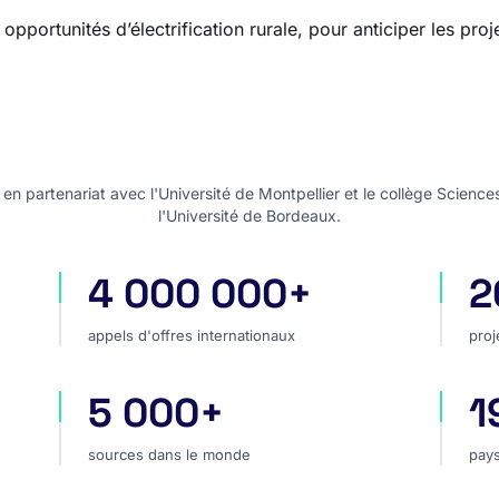
pportunités d’électrification rurale, pour anticiper les proj
n partenariat avec l'Université de Montpellier et le collège Science
l'Université de Bordeaux.
4 000 000+
2
appels d'offres internationaux
pro
appels d'offres internationaux
proj
5 000+
1
hé
sources dans le monde
pay
sources dans le monde
pays