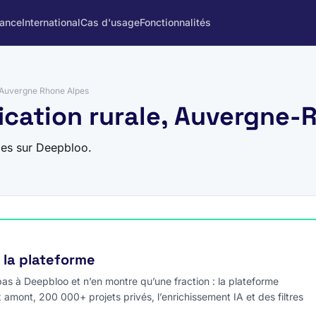
rance
International
Cas d'usage
Fonctionnalités
Auvergne Rhone Alpes
ification rurale, Auvergne
pes sur Deepbloo.
e la plateforme
s à Deepbloo et n’en montre qu’une fraction : la plateforme
x amont, 200 000+ projets privés, l’enrichissement IA et des filtres