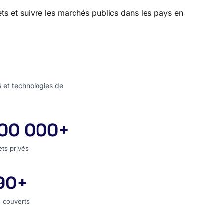
ets et suivre les marchés publics dans les pays en
s et technologies de
00 000+
jets privés
ets privés
90+
s couverts
 couverts