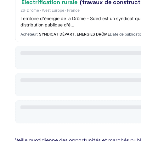
Électrification rurale
(travaux de constructi
26-Drôme · West Europe · France
Territoire d'énergie de la Drôme - Sded est un syndicat q
distribution publique d'é…
Acheteur:
SYNDICAT DÉPART. ENERGIES DRÔME
Date de publicati
Veille quotidienne des opportunités et marchés public