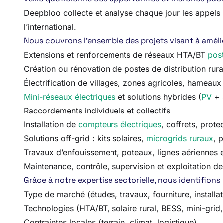
Deepbloo collecte et analyse chaque jour les appels d’o
l’international.
Nous couvrons l’ensemble des projets visant à amélior
Extensions et renforcements de réseaux HTA/BT
post
Création ou rénovation de postes de distribution rur
Électrification de villages, zones agricoles, hameaux 
Mini-réseaux électriques
et solutions hybrides (
PV
+
Raccordements individuels et collectifs
Installation de
compteurs électriques
, coffrets, prote
Solutions off-grid : kits solaires,
microgrids ruraux
, 
Travaux d’enfouissement, poteaux, lignes aériennes e
Maintenance, contrôle, supervision et exploitation des
Grâce à notre expertise sectorielle, nous identifions
Type de marché (études, travaux, fourniture, install
Technologies (HTA/BT, solaire rural, BESS, mini-grid,
Contraintes locales (terrain, climat, logistique)