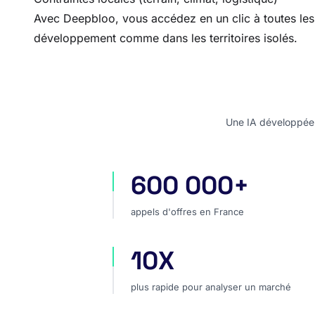
Avec Deepbloo, vous accédez en un clic à toutes les o
développement comme dans les territoires isolés.
Une IA développée e
600 000+
appels d'offres en France
appels d'offres en France
10X
plus rapide pour analyser un marc
plus rapide pour analyser un marché