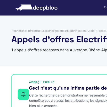
 au contenu
deepbloo
F
Recherche
›
Infrastructures énergétiques
›
Electrification rurale
›
France
›
Appels d'offres Electr
1 appels d'offres recensés dans Auvergne-Rhône-Al
APERÇU PUBLIC
Ceci n’est qu’une infime partie d
Cette recherche de démonstration ne ressemble pa
complète couvre aussi les attributions, les signau
bien plus avancés.