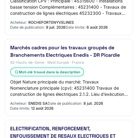
Classification CPV : Principale : 45315600 - Installations
basse tension Complémentaires : 45231400 - Travaux de
construction de lignes électriques 45232300 - Travaux
de construction de lignes téléph…
Acheteur:
ROCHEFORTENYVELINES
Date de publication:
9 juil. 2026
Date limite:
6 août 2026
Marchés cadres pour les travaux groupés de
Branchements Electriques Enedis - DR Picardie
92-Hauts-de-Seine · West Europe · France
Mot-clé trouvé dans la description
Objet Nature principale du marché: Travaux
Nomenclature principale (cpv): 45231400 Travaux de
construction de lignes électriques 2.1.2. Lieu d’exécution
Subdivision pays (NUTS): Extra-Regio NUTS 3 (F…
Acheteur:
ENEDIS SA
Date de publication:
8 juil. 2026
Date limite:
12 août 2026
ELECTRIFICATION, RENFORCEMENT,
ENFOUISSEMENT DE RESAUX ELECTRIQUES ET