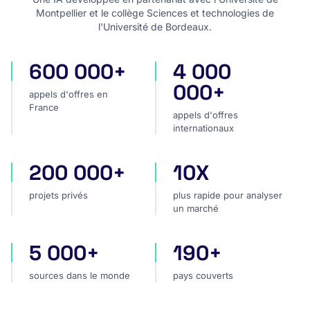
Montpellier et le collège Sciences et technologies de
l'Université de Bordeaux.
600 000+
4 000
appels d'offres en France
appels d'offres internatio
000+
appels d'offres en
France
appels d'offres
internationaux
200 000+
10X
projets privés
plus rapide pour analyser
projets privés
plus rapide pour analyser
un marché
5 000+
190+
sources dans le monde
pays couverts
sources dans le monde
pays couverts