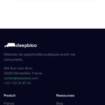
deepbloo
Détectez les opportunités publiques avant vos
concurrents.
494 Rue Léon Blum
34000 Montpellier, France
contact@deepbloo.com
+33 7 52 05 87 54
Produit
Ressources
France
Blog