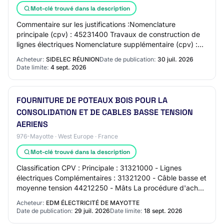
Mot-clé trouvé dans la description
Commentaire sur les justifications :Nomenclature
principale (cpv) : 45231400 Travaux de construction de
lignes électriques Nomenclature supplémentaire (cpv) :
45232200 Ouvrages annexes pour lignes él…
Acheteur:
SIDELEC RÉUNION
Date de publication:
30 juil. 2026
Date limite:
4 sept. 2026
FOURNITURE DE POTEAUX BOIS POUR LA
CONSOLIDATION ET DE CABLES BASSE TENSION
AERIENS
976-Mayotte · West Europe · France
Mot-clé trouvé dans la description
Classification CPV : Principale : 31321000 - Lignes
électriques Complémentaires : 31321200 - Câble basse et
moyenne tension 44212250 - Mâts La procédure d'achat
du présent avis est couverte par l'acc…
Acheteur:
EDM ÉLECTRICITÉ DE MAYOTTE
Date de publication:
29 juil. 2026
Date limite:
18 sept. 2026