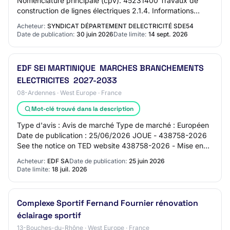
Nomenclature principale (cpv): 45231400 Travaux de
construction de lignes électriques 2.1.4. Informations
générales Base juridique: Directive 2014/24/UE Cod…
Acheteur:
SYNDICAT DÉPARTEMENT DELECTRICITÉ SDE54
Date de publication:
30 juin 2026
Date limite:
14 sept. 2026
EDF SEI MARTINIQUE ­ MARCHES BRANCHEMENTS
ELECTRICITES ­ 2027-2033
08-Ardennes · West Europe · France
Mot-clé trouvé dans la description
Type d'avis : Avis de marché Type de marché : Européen
Date de publication : 25/06/2026 JOUE - 438758-2026
See the notice on TED website 438758-2026 - Mise en
concurrence 438758-2026 438758-2026 - Mi…
Acheteur:
EDF SA
Date de publication:
25 juin 2026
Date limite:
18 juil. 2026
Complexe Sportif Fernand Fournier rénovation
éclairage sportif
13-Bouches-du-Rhône · West Europe · France