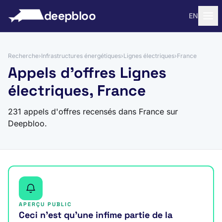
 au contenu
deepbloo
EN
Recherche
›
Infrastructures énergétiques
›
Lignes électriques
›
France
Appels d'offres Lignes
électriques, France
231 appels d'offres recensés dans France sur
Deepbloo.
APERÇU PUBLIC
Ceci n’est qu’une infime partie de la