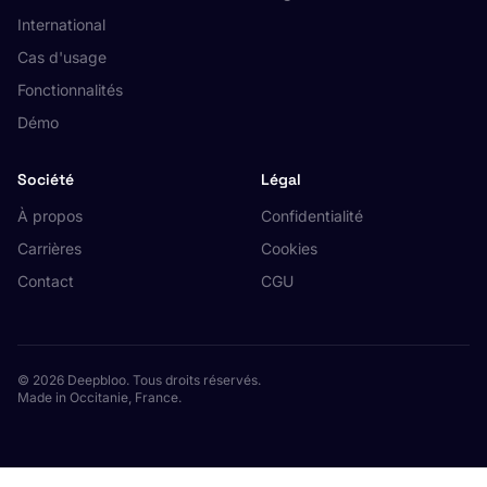
International
Cas d'usage
Fonctionnalités
Démo
Société
Légal
À propos
Confidentialité
Carrières
Cookies
Contact
CGU
© 2026 Deepbloo. Tous droits réservés.
Made in Occitanie, France.