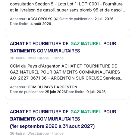
consultation Section 5 - Lots Lot 1: LOT-0001 - Fourniture
et la livraison de gasoil, super sans plomb 95 et de gasoil
non routier Lot 2: LOT-0002…
Acheteur:
AGGLOPOLYS (41)
Date de publication:
2 juil. 2026
Date limite:
4 août 2026
ACHAT ET FOURNITURE DE
GAZ NATUREL
POUR
BATIMENTS COMMUNAUTAIRES
36-Indre · West Europe · France
CCM du Pays d'Argenton ACHAT ET FOURNITURE DE
GAZ NATUREL POUR BATIMENTS COMMUNAUTAIRES
AO-2627-0671 36 - ARGENTON SUR CREUSE Services
Procédure adaptée Mise en ligne : 25/06/2026 Limite de
Acheteur:
CCM DU PAYS DARGENTON
réponse :…
Date de publication:
25 juin 2026
Date limite:
9 juil. 2026
ACHAT ET FOURNITURE DE
GAZ NATUREL
POUR
BATIMENTS COMMUNAUTAIRES
(1er septembre 2026 à 31 aout 2027)
36-Indre · West Europe · France