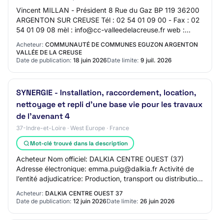
Vincent MILLAN - Président 8 Rue du Gaz BP 119 36200
ARGENTON SUR CREUSE Tél : 02 54 01 09 00 - Fax : 02
54 01 09 08 mèl : info@cc-valleedelacreuse.fr web :
http://www.pro-marchespublics.com SIRET 24…
Acheteur:
COMMUNAUTÉ DE COMMUNES EGUZON ARGENTON
VALLÉE DE LA CREUSE
Date de publication:
18 juin 2026
Date limite:
9 juil. 2026
SYNERGIE - Installation, raccordement, location,
nettoyage et repli d’une base vie pour les travaux
de l’avenant 4
37-Indre-et-Loire · West Europe · France
Mot-clé trouvé dans la description
Acheteur Nom officiel: DALKIA CENTRE OUEST (37)
Adresse électronique: emma.puig@dalkia.fr Activité de
l’entité adjudicatrice: Production, transport ou distribution
de gaz ou de chaleur Procédure 2.1.
Acheteur:
DALKIA CENTRE OUEST 37
Date de publication:
12 juin 2026
Date limite:
26 juin 2026