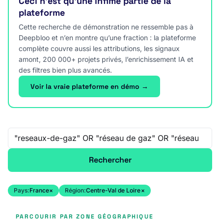
Ceci n’est qu’une infime partie de la
plateforme
Cette recherche de démonstration ne ressemble pas à
Deepbloo et n’en montre qu’une fraction : la plateforme
complète couvre aussi les attributions, les signaux
amont, 200 000+ projets privés, l’enrichissement IA et
des filtres bien plus avancés.
Voir la vraie plateforme en démo →
Recherche libre
Rechercher
Pays:
France
×
Région:
Centre-Val de Loire
×
PARCOURIR PAR ZONE GÉOGRAPHIQUE