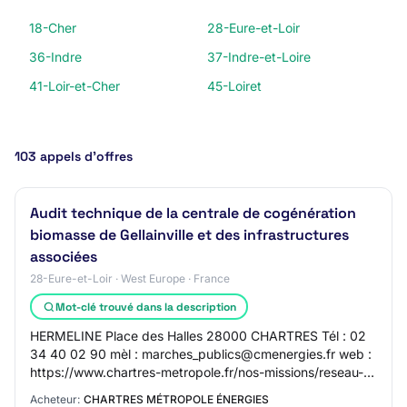
18-Cher
28-Eure-et-Loir
36-Indre
37-Indre-et-Loire
41-Loir-et-Cher
45-Loiret
103 appels d’offres
Audit technique de la centrale de cogénération
biomasse de Gellainville et des infrastructures
associées
28-Eure-et-Loir · West Europe · France
Mot-clé trouvé dans la description
HERMELINE Place des Halles 28000 CHARTRES Tél : 02
34 40 02 90 mèl : marches_publics@cmenergies.fr web :
https://www.chartres-metropole.fr/nos-missions/reseau-
sec-energie-et-numerique/chartres-metrop…
Acheteur:
CHARTRES MÉTROPOLE ÉNERGIES