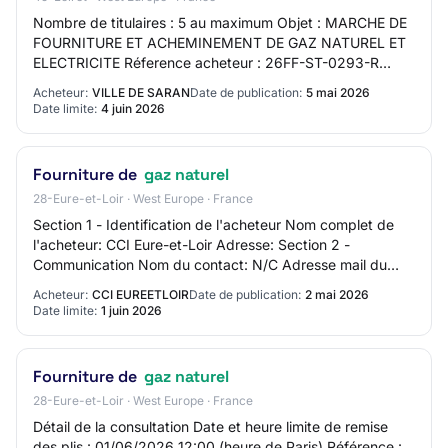
Nombre de titulaires : 5 au maximum Objet : MARCHE DE
FOURNITURE ET ACHEMINEMENT DE GAZ NATUREL ET
ELECTRICITE Réference acheteur : 26FF-ST-0293-R
Type de marché : Fournitures Procédure : Procédure o…
Acheteur:
VILLE DE SARAN
Date de publication:
5 mai 2026
Date limite:
4 juin 2026
Fourniture de
gaz naturel
28-Eure-et-Loir · West Europe · France
Section 1 - Identification de l'acheteur Nom complet de
l'acheteur: CCI Eure-et-Loir Adresse: Section 2 -
Communication Nom du contact: N/C Adresse mail du
contact: N/C Numéro de téléphone du contact…
Acheteur:
CCI EUREETLOIR
Date de publication:
2 mai 2026
Date limite:
1 juin 2026
Fourniture de
gaz naturel
28-Eure-et-Loir · West Europe · France
Détail de la consultation Date et heure limite de remise
des plis : 01/06/2026 12:00 (heure de Paris) Référence :