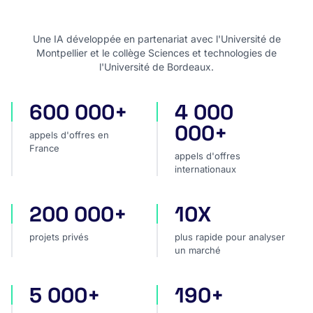
Une IA développée en partenariat avec l'Université de
Montpellier et le collège Sciences et technologies de
l'Université de Bordeaux.
600 000+
4 000
appels d'offres en France
appels d'offres internatio
000+
appels d'offres en
France
appels d'offres
internationaux
200 000+
10X
projets privés
plus rapide pour analyser
projets privés
plus rapide pour analyser
un marché
5 000+
190+
sources dans le monde
pays couverts