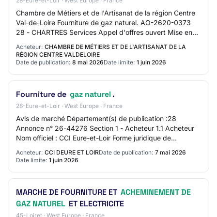
28-Eure-et-Loir · West Europe · France
Chambre de Métiers et de l'Artisanat de la région Centre
Val-de-Loire Fourniture de gaz naturel. AO-2620-0373
28 - CHARTRES Services Appel d'offres ouvert Mise en
ligne : 08/05/2026 Limite de réponse…
Acheteur:
CHAMBRE DE MÉTIERS ET DE L'ARTISANAT DE LA
RÉGION CENTRE VALDELOIRE
Date de publication:
8 mai 2026
Date limite:
1 juin 2026
Fourniture de
gaz naturel
.
28-Eure-et-Loir · West Europe · France
Avis de marché Département(s) de publication :28
Annonce n° 26-44276 Section 1 - Acheteur 1.1 Acheteur
Nom officiel : CCI Eure-et-Loir Forme juridique de
l'acheteur : Autorité locale Activité du pouv…
Acheteur:
CCI DEURE ET LOIR
Date de publication:
7 mai 2026
Date limite:
1 juin 2026
MARCHE DE FOURNITURE ET
ACHEMINEMENT DE
GAZ NATUREL
ET ELECTRICITE
45-Loiret · West Europe · France