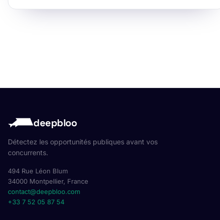
deepbloo
Détectez les opportunités publiques avant vos
concurrents.
494 Rue Léon Blum
34000 Montpellier, France
contact@deepbloo.com
+33 7 52 05 87 54