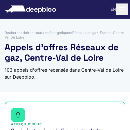
 au contenu
deepbloo
EN
Recherche
›
Infrastructures énergétiques
›
Réseaux de gaz
›
France
›
Centre
Val De Loire
Appels d'offres Réseaux de
gaz, Centre-Val de Loire
103 appels d'offres recensés dans Centre-Val de Loire
sur Deepbloo.
APERÇU PUBLIC