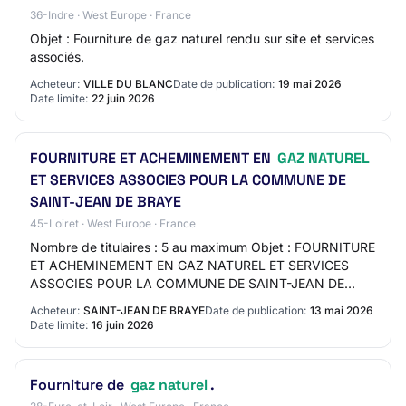
36-Indre · West Europe · France
Objet : Fourniture de gaz naturel rendu sur site et services
associés.
Acheteur:
VILLE DU BLANC
Date de publication:
19 mai 2026
Date limite:
22 juin 2026
FOURNITURE ET ACHEMINEMENT EN
GAZ NATUREL
ET SERVICES ASSOCIES POUR LA COMMUNE DE
SAINT-JEAN DE BRAYE
45-Loiret · West Europe · France
Nombre de titulaires : 5 au maximum Objet : FOURNITURE
ET ACHEMINEMENT EN GAZ NATUREL ET SERVICES
ASSOCIES POUR LA COMMUNE DE SAINT-JEAN DE
BRAYE Réference acheteur : DFCP-MARCHE_GAZ_2026
Acheteur:
SAINT-JEAN DE BRAYE
Date de publication:
13 mai 2026
Type de mar…
Date limite:
16 juin 2026
Fourniture de
gaz naturel
.