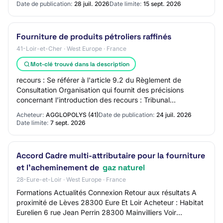
Date de publication:
28 juil. 2026
Date limite:
15 sept. 2026
Fourniture de produits pétroliers raffinés
41-Loir-et-Cher · West Europe · France
Mot-clé trouvé dans la description
recours : Se référer à l'article 9.2 du Règlement de
Consultation Organisation qui fournit des précisions
concernant l’introduction des recours : Tribunal
Administratif d'Orléans Organisation qui reç…
Acheteur:
AGGLOPOLYS (41)
Date de publication:
24 juil. 2026
Date limite:
7 sept. 2026
Accord Cadre multi-attributaire pour la fourniture
et l'acheminement de
gaz naturel
28-Eure-et-Loir · West Europe · France
Formations Actualités Connexion Retour aux résultats A
proximité de Lèves 28300 Eure Et Loir Acheteur : Habitat
Eurelien 6 rue Jean Perrin 28300 Mainvilliers Voir
l'adresse mail Tel : +33 237203774 A…