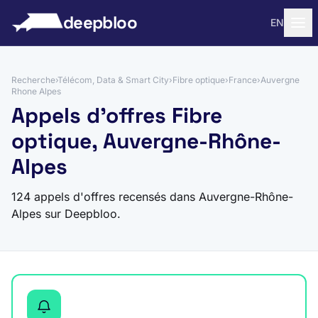
 au contenu
deepbloo
EN
Recherche
›
Télécom, Data & Smart City
›
Fibre optique
›
France
›
Auvergne
Rhone Alpes
Appels d'offres Fibre
optique, Auvergne-Rhône-
Alpes
124 appels d'offres recensés dans Auvergne-Rhône-
Alpes sur Deepbloo.