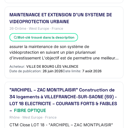
MAINTENANCE ET EXTENSION D'UN SYSTEME DE
VIDEOPROTECTION URBAINE
26-Drôme · West Europe · France
Mot-clé trouvé dans la description
assurer la maintenance de son système de
vidéoprotection en suivant un plan pluriannuel
d'investissement L'objectif est de permettre une meilleure
couverture du territoire et notamment les entrées, l…
Acheteur:
VILLE DE BOURG LÈS VALENCE
Date de publication:
26 juin 2026
Date limite:
7 août 2026
"ARCHIPEL – ZAC MONTPLAISIR" Construction de
34 logements à VILLEFRANCHE-SUR-SAONE (69) -
LOT 18 ELECTRICITE – COURANTS FORTS & FAIBLES
–
FIBRE OPTIQUE
Rhône · West Europe · France
CTM Close LOT 18 - "ARCHIPEL – ZAC MONTPLAISIR"