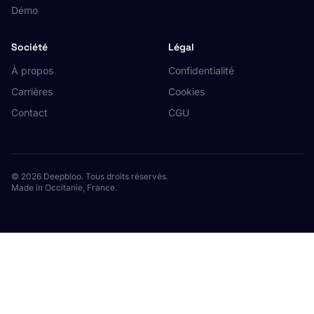
Démo
Société
Légal
À propos
Confidentialité
Carrières
Cookies
Contact
CGU
© 2026 Deepbloo. Tous droits réservés.
Made in Occitanie, France.