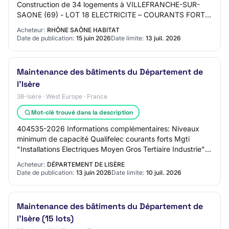
Construction de 34 logements à VILLEFRANCHE-SUR-
SAONE (69) - LOT 18 ELECTRICITE – COURANTS FORTS
& FAIBLES – FIBRE OPTIQUE Login Online registration
Acheteur:
RHÔNE SAÔNE HABITAT
Be…
Date de publication:
15 juin 2026
Date limite:
13 juil. 2026
Maintenance des bâtiments du Département de
l'Isère
38-Isère · West Europe · France
Mot-clé trouvé dans la description
404535-2026 Informations complémentaires: Niveaux
minimum de capacité Qualifelec courants forts Mgti
"Installations Electriques Moyen Gros Tertiaire Industrie"
et Lcpt "Logement Commerce Petit tertia…
Acheteur:
DÉPARTEMENT DE LISÈRE
Date de publication:
13 juin 2026
Date limite:
10 juil. 2026
Maintenance des bâtiments du Département de
l'Isère (15 lots)