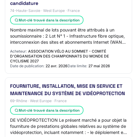
candidature
74-Haute-Savoie · West Europe · France
Mot-clé trouvé dans la description
Nombre maximal de lots pouvant être attribués à un
soumissionnaire : 2 Lot N° 1 - Infrastructure fibre optique,
interconnexion des sites et abonnements Internet (WAN
et réseau de contribution broadca…
Acheteur:
ASSOCIATION VÉLO AU SOMMET - COMITÉ
D'ORGANISATION DES CHAMPIONNATS DU MONDE DE
CYCLISME 2027
Date de publication:
22 avr. 2026
Date limite:
27 mai 2026
FOURNITURE, INSTALLATION, MISE EN SERVICE ET
MAINTENANCE DU SYSTÈME DE VIDÉOPROTECTION
69-Rhône · West Europe · France
Mot-clé trouvé dans la description
DE VIDÉOPROTECTION Le présent marché a pour objet la
fourniture de prestations globales relatives au système de
vidéoprotection, incluant notamment : - le déploiement et