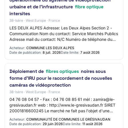
urbaine et de l'infrastructure
fibre optique
intersites
38-Isère · West Europe · France
LES DEUX ALPES Adresse: Les Deux Alpes Section 2 -
Communication Nom du contact: Service Marchés Publics
Adresse mail du contact: N/C Numéro de téléphone du
contact: +33 476795021 Section 3 - Identif…
Acheteur:
COMMUNE LES DEUX ALPES
Date de publication:
8 juil. 2026
Date limite:
7 août 2026
Déploiement de
fibres optiques
noires sous
forme d'IRU pour le raccordement de nouvelles
caméras de vidéoprotection
38-Isère · West Europe · France
04 76 08 04 57 - Fax : 04 76 08 85 61 mèl : zamira@le-
gresivaudan.fr web : http://www.le-gresivaudan.fr SIRET
20001816600245 Le marché ne fait pas l'objet d'une
procédure conjointe Type de pouvoir ad…
Acheteur:
COMMUNAUTÉ DE COMMUNES LE GRÉSIVAUDAN
Date de publication:
29 juin 2026
Date limite:
11 août 2026