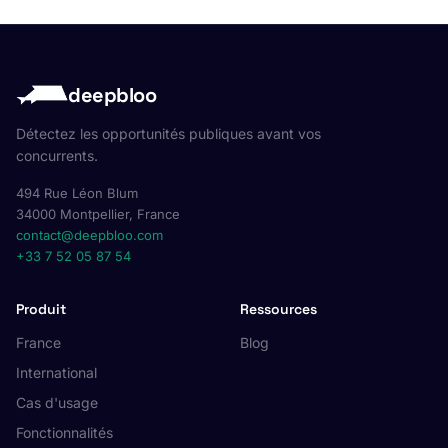
deepbloo
Détectez les opportunités publiques avant vos
concurrents.
494 Rue Léon Blum
34000 Montpellier, France
contact@deepbloo.com
+33 7 52 05 87 54
Produit
Ressources
France
Blog
International
Cas d'usage
Fonctionnalités