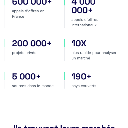
600 000+
4 000
appels d'offres en France
appels d'offres internatio
000+
appels d'offres en
France
appels d'offres
internationaux
200 000+
10X
projets privés
plus rapide pour analyser
projets privés
plus rapide pour analyser
un marché
5 000+
190+
sources dans le monde
pays couverts
sources dans le monde
pays couverts