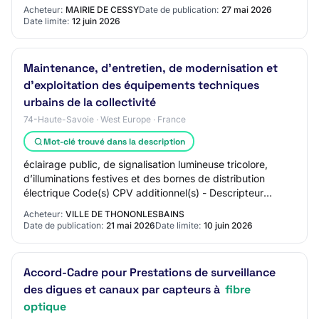
paramétrage d'équipements actifs d…
Acheteur:
MAIRIE DE CESSY
Date de publication:
27 mai 2026
Date limite:
12 juin 2026
Maintenance, d'entretien, de modernisation et
d'exploitation des équipements techniques
urbains de la collectivité
74-Haute-Savoie · West Europe · France
Mot-clé trouvé dans la description
éclairage public, de signalisation lumineuse tricolore,
d’illuminations festives et des bornes de distribution
électrique Code(s) CPV additionnel(s) - Descripteur
principal : 45316110 Estimation de l…
Acheteur:
VILLE DE THONONLESBAINS
Date de publication:
21 mai 2026
Date limite:
10 juin 2026
Accord-Cadre pour Prestations de surveillance
des digues et canaux par capteurs à
fibre
optique