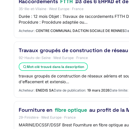
Raccordements
FTTH
D3 des 6 EHPAD et de
35-Ille-et-Vilaine · West Europe · France
Durée : 12 mois Objet : Travaux de raccordements FTTH
Procédure : Procédure adaptée ou…
Acheteur:
CENTRE COMMUNAL DACTION SOCIALE DE RENNES
Da
Travaux groupés de construction de réseau aé
92-Hauts-de-Seine · West Europe · France
Mot-clé trouvé dans la description
travaux groupés de construction de réseaux aériens et soute
d'effacement et extensio…
Acheteur:
ENEDIS SA
Date de publication:
19 mars 2026
Date limite:
Fourniture en
fibre optique
au profit de la 
29-Finistère · West Europe · France
MARINE/DCSSF/DSSF Brest Fourniture en fibre optique au 