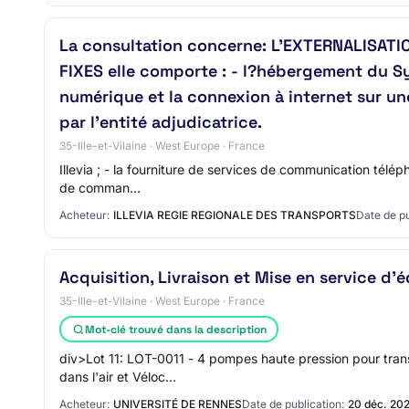
La consultation concerne: L'EXTERNALISA
FIXES elle comporte : - l?hébergement du Sy
numérique et la connexion à internet sur un
par l'entité adjudicatrice.
35-Ille-et-Vilaine · West Europe · France
Illevia ; - la fourniture de services de communication télé
de comman…
Acheteur:
ILLEVIA REGIE REGIONALE DES TRANSPORTS
Date de pu
Acquisition, Livraison et Mise en service d
35-Ille-et-Vilaine · West Europe · France
Mot-clé trouvé dans la description
div>Lot 11: LOT-0011 - 4 pompes haute pression pour trans
dans l'air et Véloc…
Acheteur:
UNIVERSITÉ DE RENNES
Date de publication:
20 déc. 20