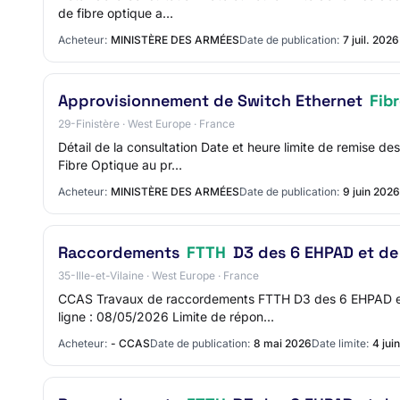
de fibre optique a…
Acheteur:
MINISTÈRE DES ARMÉES
Date de publication:
7 juil. 2026
Approvisionnement de Switch Ethernet
Fib
29-Finistère · West Europe · France
Détail de la consultation Date et heure limite de remise 
Fibre Optique au pr…
Acheteur:
MINISTÈRE DES ARMÉES
Date de publication:
9 juin 2026
Raccordements
FTTH
D3 des 6 EHPAD et de
35-Ille-et-Vilaine · West Europe · France
CCAS Travaux de raccordements FTTH D3 des 6 EHPAD e
ligne : 08/05/2026 Limite de répon…
Acheteur:
- CCAS
Date de publication:
8 mai 2026
Date limite:
4 jui