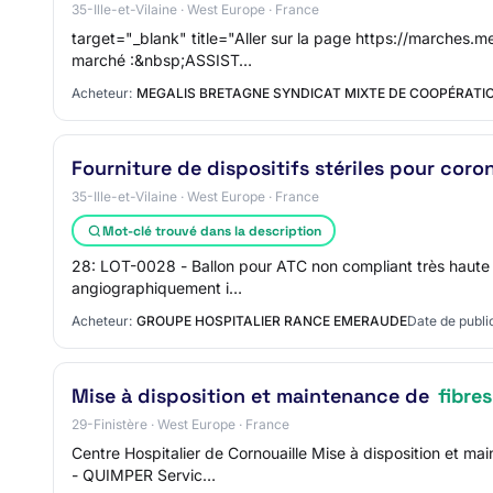
35-Ille-et-Vilaine · West Europe · France
target="_blank" title="Aller sur la page https://marches.
marché :&nbsp;ASSIST…
Acheteur:
MEGALIS BRETAGNE SYNDICAT MIXTE DE COOPÉRATIO
Fourniture de dispositifs stériles pour coro
35-Ille-et-Vilaine · West Europe · France
Mot-clé trouvé dans la description
28: LOT-0028 - Ballon pour ATC non compliant très haute 
angiographiquement i…
Acheteur:
GROUPE HOSPITALIER RANCE EMERAUDE
Date de publi
Mise à disposition et maintenance de
fibre
29-Finistère · West Europe · France
Centre Hospitalier de Cornouaille Mise à disposition et m
- QUIMPER Servic…