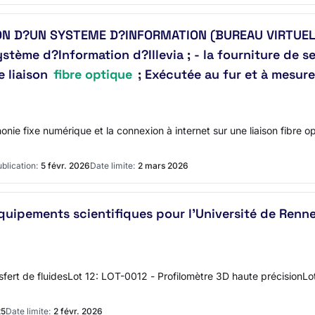
TION D?UN SYSTEME D?INFORMATION (BUREAU VIRTUE
stème d?Information d?Illevia ; - la fourniture de 
e liaison
fibre optique
; Exécutée au fur et à mesur
phonie fixe numérique et la connexion à internet sur une liaison fibre 
blication:
5 févr. 2026
Date limite:
2 mars 2026
'équipements scientifiques pour l'Université de Ren
fert de fluidesLot 12: LOT-0012 - Profilomètre 3D haute précisionLo
25
Date limite:
2 févr. 2026