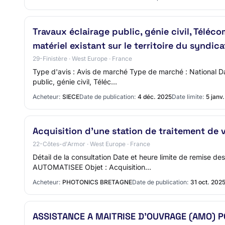
Travaux éclairage public, génie civil, Téléco
matériel existant sur le territoire du synd
29-Finistère · West Europe · France
Type d'avis : Avis de marché Type de marché : National 
public, génie civil, Téléc…
Acheteur:
SIECE
Date de publication:
4 déc. 2025
Date limite:
5 janv
Acquisition d’une station de traitement de 
22-Côtes-d'Armor · West Europe · France
Détail de la consultation Date et heure limite de remis
AUTOMATISEE Objet : Acquisition…
Acheteur:
PHOTONICS BRETAGNE
Date de publication:
31 oct. 202
ASSISTANCE A MAITRISE D'OUVRAGE (AMO) 