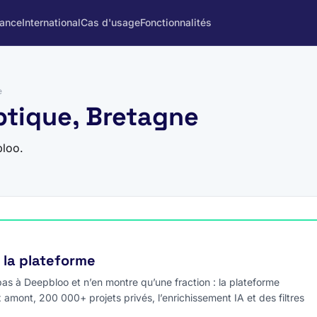
rance
International
Cas d'usage
Fonctionnalités
e
optique, Bretagne
bloo.
e la plateforme
s à Deepbloo et n’en montre qu’une fraction : la plateforme
x amont, 200 000+ projets privés, l’enrichissement IA et des filtres