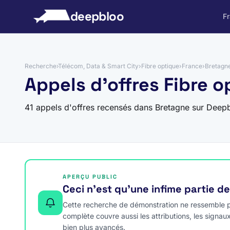
 au contenu
deepbloo
F
Recherche
›
Télécom, Data & Smart City
›
Fibre optique
›
France
›
Bretagn
Appels d'offres Fibre 
41 appels d'offres recensés dans Bretagne sur Deep
APERÇU PUBLIC
Ceci n’est qu’une infime partie d
Cette recherche de démonstration ne ressemble pa
complète couvre aussi les attributions, les signau
bien plus avancés.