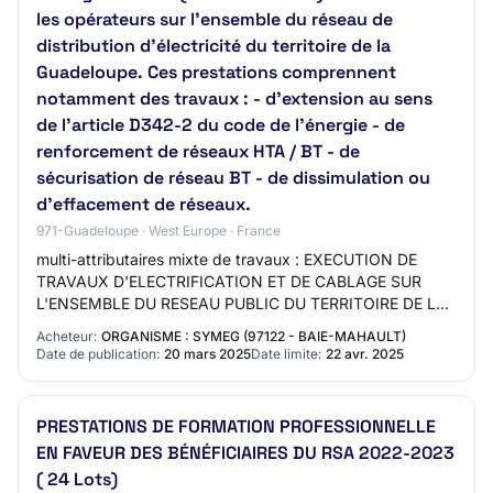
les opérateurs sur l’ensemble du réseau de
distribution d’électricité du territoire de la
Guadeloupe. Ces prestations comprennent
notamment des travaux : - d’extension au sens
de l’article D342-2 du code de l’énergie - de
renforcement de réseaux HTA / BT - de
sécurisation de réseau BT - de dissimulation ou
d’effacement de réseaux.
971-Guadeloupe · West Europe · France
multi-attributaires mixte de travaux : EXECUTION DE
TRAVAUX D'ELECTRIFICATION ET DE CABLAGE SUR
L'ENSEMBLE DU RESEAU PUBLIC DU TERRITOIRE DE LA
GUADELOUPE Objet : EXECUTION DE TRAVAUX
Acheteur:
ORGANISME : SYMEG (97122 - BAIE-MAHAULT)
D'ELECTRIFICATI…
Date de publication:
20 mars 2025
Date limite:
22 avr. 2025
PRESTATIONS DE FORMATION PROFESSIONNELLE
EN FAVEUR DES BÉNÉFICIAIRES DU RSA 2022-2023
( 24 Lots)