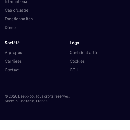
International
Cas d'usage
Fonctionnalités
Démo
Société
Légal
À propos
Confidentialité
Carrières
Cookies
Contact
CGU
© 2026 Deepbloo. Tous droits réservés.
Made in Occitanie, France.