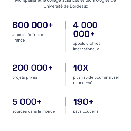
Montpellier et le collège Sciences et technologies de
l'Université de Bordeaux.
600 000+
4 000
appels d'offres en France
appels d'offres internatio
000+
appels d'offres en
France
appels d'offres
internationaux
200 000+
10X
projets privés
plus rapide pour analyser
projets privés
plus rapide pour analyser
un marché
5 000+
190+
sources dans le monde
pays couverts
sources dans le monde
pays couverts