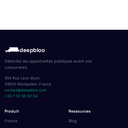
deepbloo
Détectez les opportunités publiques avant vos
concurrents.
494 Rue Léon Blum
34000 Montpellier, France
contact@deepbloo.com
+33 7 52 05 87 54
Produit
Ressources
France
Blog