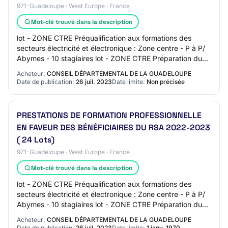
971-Guadeloupe · West Europe · France
Mot-clé trouvé dans la description
lot - ZONE CTRE Préqualification aux formations des
secteurs électricité et électronique : Zone centre - P à P/
Abymes - 10 stagiaires lot - ZONE CTRE Préparation du
certificat informatique PIX : Cen…
Acheteur:
CONSEIL DÉPARTEMENTAL DE LA GUADELOUPE
Date de publication:
26 juil. 2023
Date limite:
Non précisée
PRESTATIONS DE FORMATION PROFESSIONNELLE
EN FAVEUR DES BÉNÉFICIAIRES DU RSA 2022-2023
( 24 Lots)
971-Guadeloupe · West Europe · France
Mot-clé trouvé dans la description
lot - ZONE CTRE Préqualification aux formations des
secteurs électricité et électronique : Zone centre - P à P/
Abymes - 10 stagiaires lot - ZONE CTRE Préparation du
certificat informatique PIX : Cen…
Acheteur:
CONSEIL DÉPARTEMENTAL DE LA GUADELOUPE
Date de publication:
26 juil. 2023
Date limite:
1 janv. 1970