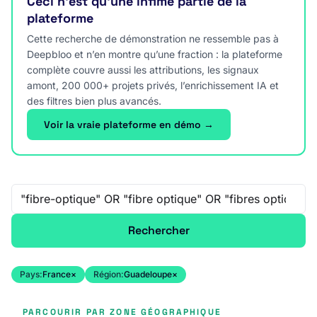
Ceci n’est qu’une infime partie de la
plateforme
Cette recherche de démonstration ne ressemble pas à
Deepbloo et n’en montre qu’une fraction : la plateforme
complète couvre aussi les attributions, les signaux
amont, 200 000+ projets privés, l’enrichissement IA et
des filtres bien plus avancés.
Voir la vraie plateforme en démo →
Recherche libre
Rechercher
Pays:
France
×
Région:
Guadeloupe
×
PARCOURIR PAR ZONE GÉOGRAPHIQUE