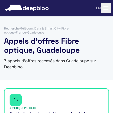
 au contenu
deepbloo
EN
Recherche
›
Télécom, Data & Smart City
›
Fibre
optique
›
France
›
Guadeloupe
Appels d'offres Fibre
optique, Guadeloupe
7 appels d'offres recensés dans Guadeloupe sur
Deepbloo.
APERÇU PUBLIC