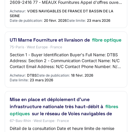
2609-2416 77 - MEAUX Fournitures Appel d'offres ouvert
Mise en ligne : 20/02/2026 Limite de rép…
Acheteur:
VOIES NAVIGABLES DE FRANCE DT BASSIN DE LA
SEINE
Date de publication:
20 févr. 2026
Date limite:
23 mars 2026
UTI Marne Fourniture et livraison de
fibre optique
75-Paris · West Europe · France
Section 1 - Buyer Identification Buyer's Full Name: DTBS
Address: Section 2 - Communication Contact Name: N/C
Contact Email Address: N/C Contact Phone Number: N/C
Section 3 - Market Identification Ma…
Acheteur:
DTBS
Date de publication:
18 févr. 2026
Date limite:
23 mars 2026
Mise en place et déploiement d’une
infrastructure nationale très haut-débit à
fibres
optiques
sur le réseau de Voies navigables de
67-Bas-Rhin · West Europe · France
Détail de la consultation Date et heure limite de remise