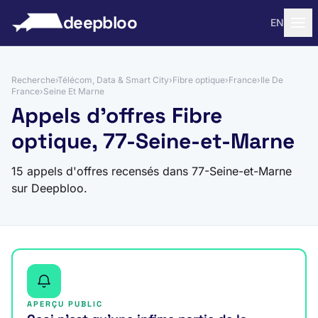
 au contenu
deepbloo
EN
Recherche
›
Télécom, Data & Smart City
›
Fibre optique
›
France
›
Ile De
France
›
Seine Et Marne
Appels d'offres Fibre
optique, 77-Seine-et-Marne
15 appels d'offres recensés dans 77-Seine-et-Marne
sur Deepbloo.
APERÇU PUBLIC