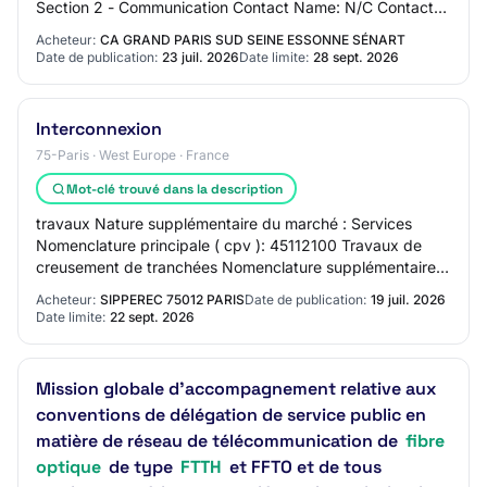
Section 2 - Communication Contact Name: N/C Contact
Email Address: N/C Contact Phone Number: N/C S…
Acheteur:
CA GRAND PARIS SUD SEINE ESSONNE SÉNART
Date de publication:
23 juil. 2026
Date limite:
28 sept. 2026
Interconnexion
75-Paris · West Europe · France
Mot-clé trouvé dans la description
travaux Nature supplémentaire du marché : Services
Nomenclature principale ( cpv ): 45112100 Travaux de
creusement de tranchées Nomenclature supplémentaire (
cpv ): 64221000 Services d'interconnexion…
Acheteur:
SIPPEREC 75012 PARIS
Date de publication:
19 juil. 2026
Date limite:
22 sept. 2026
Mission globale d'accompagnement relative aux
conventions de délégation de service public en
matière de réseau de télécommunication de
fibre
optique
de type
FTTH
et FFTO et de tous