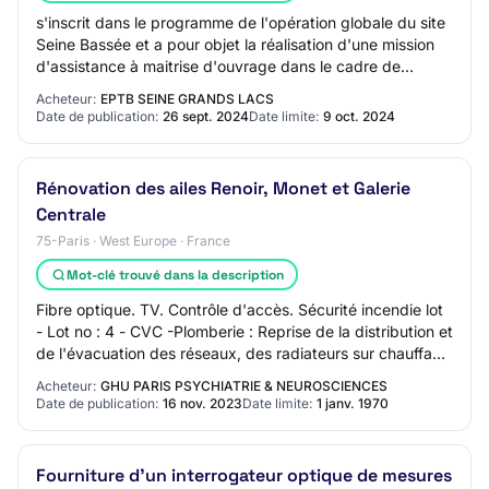
s'inscrit dans le programme de l'opération globale du site
Seine Bassée et a pour objet la réalisation d'une mission
d'assistance à maitrise d'ouvrage dans le cadre de
l'exploitation d'une chaîne de…
Acheteur:
EPTB SEINE GRANDS LACS
Date de publication:
26 sept. 2024
Date limite:
9 oct. 2024
Rénovation des ailes Renoir, Monet et Galerie
Centrale
75-Paris · West Europe · France
Mot-clé trouvé dans la description
Fibre optique. TV. Contrôle d'accès. Sécurité incendie lot
- Lot no : 4 - CVC -Plomberie : Reprise de la distribution et
de l'évacuation des réseaux, des radiateurs sur chauffage
central sont prévus…
Acheteur:
GHU PARIS PSYCHIATRIE & NEUROSCIENCES
Date de publication:
16 nov. 2023
Date limite:
1 janv. 1970
Fourniture d'un interrogateur optique de mesures