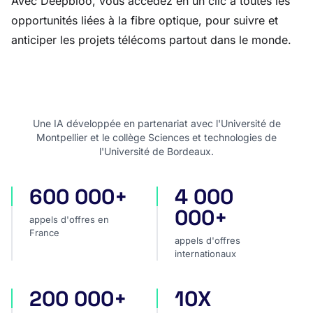
Avec Deepbloo, vous accédez en un clic à toutes les
opportunités liées à la fibre optique, pour suivre et
anticiper les projets télécoms partout dans le monde.
Une IA développée en partenariat avec l'Université de
Montpellier et le collège Sciences et technologies de
l'Université de Bordeaux.
600 000+
4 000
appels d'offres en France
appels d'offres internatio
000+
appels d'offres en
France
appels d'offres
internationaux
200 000+
10X
projets privés
plus rapide pour analyser