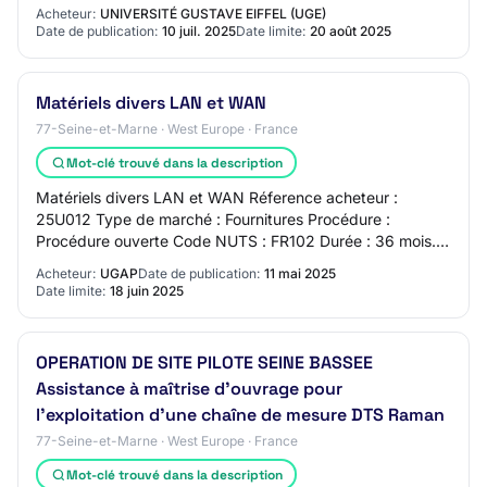
Courriel : marchespublics@univ-eiffel.fr Adresse inter…
Acheteur:
UNIVERSITÉ GUSTAVE EIFFEL (UGE)
Date de publication:
10 juil. 2025
Date limite:
20 août 2025
Matériels divers LAN et WAN
77-Seine-et-Marne · West Europe · France
Mot-clé trouvé dans la description
Matériels divers LAN et WAN Réference acheteur :
25U012 Type de marché : Fournitures Procédure :
Procédure ouverte Code NUTS : FR102 Durée : 36 mois. à
compter du 20/01/26 Description : Matériels div…
Acheteur:
UGAP
Date de publication:
11 mai 2025
Date limite:
18 juin 2025
OPERATION DE SITE PILOTE SEINE BASSEE
Assistance à maîtrise d'ouvrage pour
l'exploitation d'une chaîne de mesure DTS Raman
77-Seine-et-Marne · West Europe · France
Mot-clé trouvé dans la description