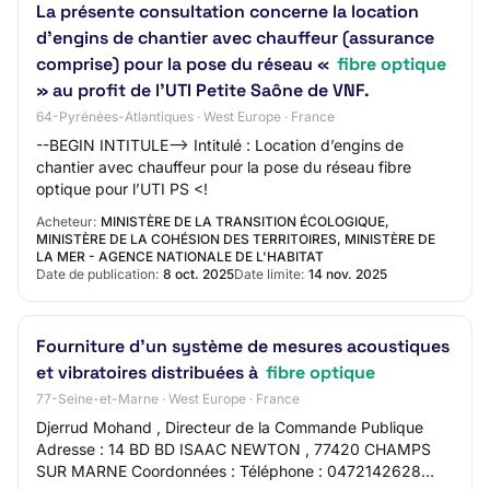
La présente consultation concerne la location
d’engins de chantier avec chauffeur (assurance
comprise) pour la pose du réseau «
fibre optique
» au profit de l’UTI Petite Saône de VNF.
64-Pyrénées-Atlantiques · West Europe · France
--BEGIN INTITULE--> Intitulé : Location d’engins de
chantier avec chauffeur pour la pose du réseau fibre
optique pour l’UTI PS <!
Acheteur:
MINISTÈRE DE LA TRANSITION ÉCOLOGIQUE,
MINISTÈRE DE LA COHÉSION DES TERRITOIRES, MINISTÈRE DE
LA MER - AGENCE NATIONALE DE L'HABITAT
Date de publication:
8 oct. 2025
Date limite:
14 nov. 2025
Fourniture d’un système de mesures acoustiques
et vibratoires distribuées à
fibre optique
77-Seine-et-Marne · West Europe · France
Djerrud Mohand , Directeur de la Commande Publique
Adresse : 14 BD BD ISAAC NEWTON , 77420 CHAMPS
SUR MARNE Coordonnées : Téléphone : 0472142628