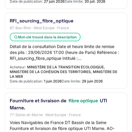
Date de publication:
27 juin 2026
Date limite:
20 juil. 2026
RFI_sourcing_fibre_optique
67-Bas-Rhin · West Europe · France
Mot-clé trouvé dans la description
Détail de la consultation Date et heure limite de remise
des plis : 29/06/2026 17:00 (heure de Paris) Référence :
RFI_sourcing_fibre_optique Intitulé :
RFI_sourcing_fibre_optique Objet : Dans la pers…
Acheteur:
MINISTÈRE DE LA TRANSITION ÉCOLOGIQUE,
MINISTÈRE DE LA COHÉSION DES TERRITOIRES, MINISTÈRE DE
LA MER
Date de publication:
1 juin 2026
Date limite:
29 juin 2026
Fourniture et livraison de
fibre optique
UTI
Marne.
77-Seine-et-Marne · West Europe · France
Voies Navigables de France DT Bassin de la Seine
Fourniture et livraison de fibre optique UTI Marne. AO-