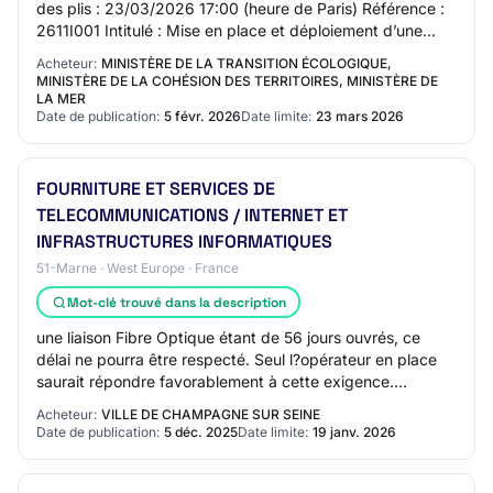
des plis : 23/03/2026 17:00 (heure de Paris) Référence :
2611I001 Intitulé : Mise en place et déploiement d’une
infrastructure nationale très…
Acheteur:
MINISTÈRE DE LA TRANSITION ÉCOLOGIQUE,
MINISTÈRE DE LA COHÉSION DES TERRITOIRES, MINISTÈRE DE
LA MER
Date de publication:
5 févr. 2026
Date limite:
23 mars 2026
FOURNITURE ET SERVICES DE
TELECOMMUNICATIONS / INTERNET ET
INFRASTRUCTURES INFORMATIQUES
51-Marne · West Europe · France
Mot-clé trouvé dans la description
une liaison Fibre Optique étant de 56 jours ouvrés, ce
délai ne pourra être respecté. Seul l?opérateur en place
saurait répondre favorablement à cette exigence.
Pourriez-vous donc reporter votre déla…
Acheteur:
VILLE DE CHAMPAGNE SUR SEINE
Date de publication:
5 déc. 2025
Date limite:
19 janv. 2026