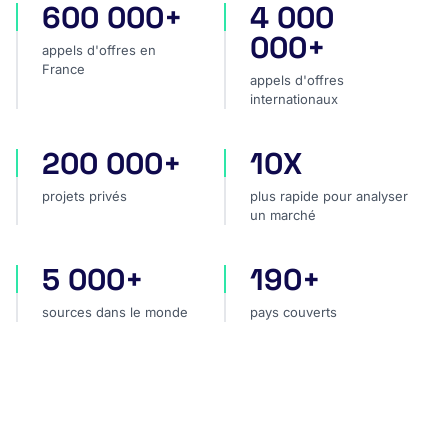
600 000+
4 000
appels d'offres en France
appels d'offres internatio
000+
appels d'offres en
France
appels d'offres
internationaux
200 000+
10X
projets privés
plus rapide pour analyser
projets privés
plus rapide pour analyser
un marché
5 000+
190+
sources dans le monde
pays couverts
sources dans le monde
pays couverts