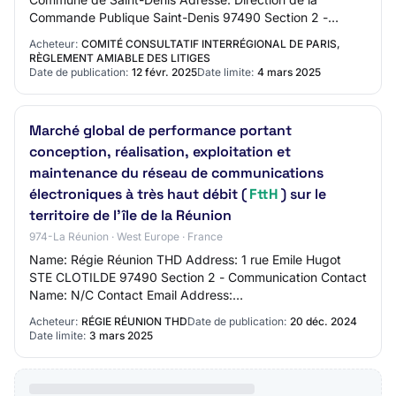
Commande Publique Saint-Denis 97490 Section 2 -
Communication Nom du contact: N/C Adresse mail…
Acheteur:
COMITÉ CONSULTATIF INTERRÉGIONAL DE PARIS,
RÈGLEMENT AMIABLE DES LITIGES
Date de publication:
12 févr. 2025
Date limite:
4 mars 2025
Marché global de performance portant
conception, réalisation, exploitation et
maintenance du réseau de communications
électroniques à très haut débit (
FttH
) sur le
territoire de l’île de la Réunion
974-La Réunion · West Europe · France
Name: Régie Réunion THD Address: 1 rue Emile Hugot
STE CLOTILDE 97490 Section 2 - Communication Contact
Name: N/C Contact Email Address:
denis.fabregue@reunionthd.re Contact Phone Number:
Acheteur:
RÉGIE RÉUNION THD
Date de publication:
20 déc. 2024
+33 2621501…
Date limite:
3 mars 2025