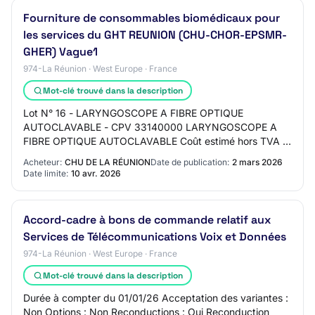
Fourniture de consommables biomédicaux pour
les services du GHT REUNION (CHU-CHOR-EPSMR-
GHER) Vague1
974-La Réunion · West Europe · France
Mot-clé trouvé dans la description
Lot N° 16 - LARYNGOSCOPE A FIBRE OPTIQUE
AUTOCLAVABLE - CPV 33140000 LARYNGOSCOPE A
FIBRE OPTIQUE AUTOCLAVABLE Coût estimé hors TVA :
120 000,00 euros Durée du marché : 48 mois. Durée à
Acheteur:
CHU DE LA RÉUNION
Date de publication:
2 mars 2026
compter du 01…
Date limite:
10 avr. 2026
Accord-cadre à bons de commande relatif aux
Services de Télécommunications Voix et Données
974-La Réunion · West Europe · France
Mot-clé trouvé dans la description
Durée à compter du 01/01/26 Acceptation des variantes :
Non Options : Non Reconductions : Oui Reconduction