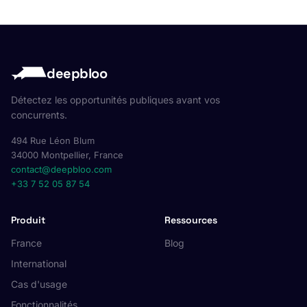
deepbloo
Détectez les opportunités publiques avant vos
concurrents.
494 Rue Léon Blum
34000 Montpellier, France
contact@deepbloo.com
+33 7 52 05 87 54
Produit
Ressources
France
Blog
International
Cas d'usage
Fonctionnalités