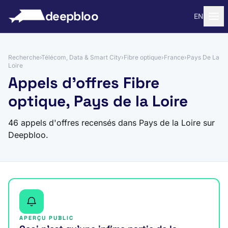
 au contenu
deepbloo
EN
Recherche
›
Télécom, Data & Smart City
›
Fibre optique
›
France
›
Pays De La
Loire
Appels d'offres Fibre
optique, Pays de la Loire
46 appels d'offres recensés dans Pays de la Loire sur
Deepbloo.
APERÇU PUBLIC