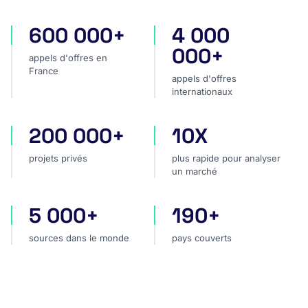
600 000+
4 000
appels d'offres en France
appels d'offres internatio
000+
appels d'offres en
France
appels d'offres
internationaux
200 000+
10X
projets privés
plus rapide pour analyser
projets privés
plus rapide pour analyser
un marché
5 000+
190+
sources dans le monde
pays couverts
sources dans le monde
pays couverts