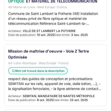
OPTIQUE
ET MATÉRIEL DE TÉLÉCOMMUNICATION
49-Maine-et-Loire · West Europe · France
Commune de Saint Lambert la Potherie (49) Installation
d'un réseau privé de fibre optique et matériel de
télécommunication Référence Saint-Lambert-la-
Potherie_49_20251010W2_01 Type de marché / Type d…
Acheteur:
VILLE DE ST LAMBERT LA POTHERIE
Date de publication:
10 oct. 2025
Date limite:
3 nov. 2025
Mission de maîtrise d'oeuvre - Voie Z Tertre
Optimisée
44-Loire-Atlantique · West Europe · France
Mot-clé trouvé dans la description
respect des guides de conception et préconisations
SEMITAN sur les rails, appareil de voie, dalle béton, …), -
la signalisation ferroviaire, - la ligne aérienne de contact
(conseil en respect des pri…
Acheteur:
SEMITAN, MANDATAIRE DE NANTES MÉTROPOLE
Date de publication:
9 oct. 2025
Date limite:
23 oct. 2025