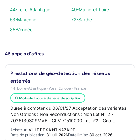
44-Loire-Atlantique
49-Maine-et-Loire
53-Mayenne
72-Sarthe
85-Vendée
46 appels d’offres
Prestations de géo-détection des réseaux
enterrés
44-Loire-Atlantique · West Europe · France
Mot-clé trouvé dans la description
Durée à compter du 06/01/27 Acceptation des variantes :
Non Options : Non Reconductions : Non Lot N° 2 -
2026130309MVB - CPV 71510000 Lot n°2 - Géo-
détection d'un réseau spécifique (AU/EP, éclairage,…
Acheteur:
VILLE DE SAINT NAZAIRE
Date de publication:
31 juil. 2026
Date limite:
30 oct. 2026