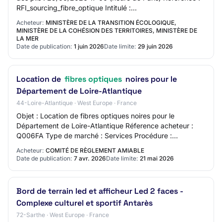
RFI_sourcing_fibre_optique Intitulé :
RFI_sourcing_fibre_optique Objet : Dans la pers…
Acheteur:
MINISTÈRE DE LA TRANSITION ÉCOLOGIQUE,
MINISTÈRE DE LA COHÉSION DES TERRITOIRES, MINISTÈRE DE
LA MER
Date de publication:
1 juin 2026
Date limite:
29 juin 2026
Location de
fibres optiques
noires pour le
Département de Loire-Atlantique
44-Loire-Atlantique · West Europe · France
Objet : Location de fibres optiques noires pour le
Département de Loire-Atlantique Réference acheteur :
Q006FA Type de marché : Services Procédure :
Procédure ouverte Code NUTS : FRG01 Lieu principal…
Acheteur:
COMITÉ DE RÈGLEMENT AMIABLE
Date de publication:
7 avr. 2026
Date limite:
21 mai 2026
Bord de terrain led et afficheur Led 2 faces -
Complexe culturel et sportif Antarès
72-Sarthe · West Europe · France