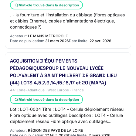
Mot-clé trouvé dans la description
. - la fourniture et l'installation du câblage (fibres optiques
et câbles Ethernet, cables d'alimentations électrique,
connectiques ?)
Acheteur:
LE MANS MÉTROPOLE
Date de publication:
31 mars 2026
Date limite:
22 avr. 2026
ACQUISITION D’ÉQUIPEMENTS
PÉDAGOGIQUESPOUR LE NOUVEAU LYCÉE
POLYVALENT À SAINT PHILBERT DE GRAND LIEU
(44) LOTS 4,5,7,9,14,15,16,17 et 20 (MAPA)
44-Loire-Atlantique · West Europe · France
Mot-clé trouvé dans la description
Lot : LOT-0004 Titre : LOT4 - Cellule déploiement réseau
Fibre optique avec outillages Description : LOT4 - Cellule
déploiement réseau Fibre optique avec outillages
Identifiant interne : 4 5.1.1. Obj…
Acheteur:
RÉGION DES PAYS DE LA LOIRE
Date de publication:
12 févr. 2026
Date limite:
2 mars 2026