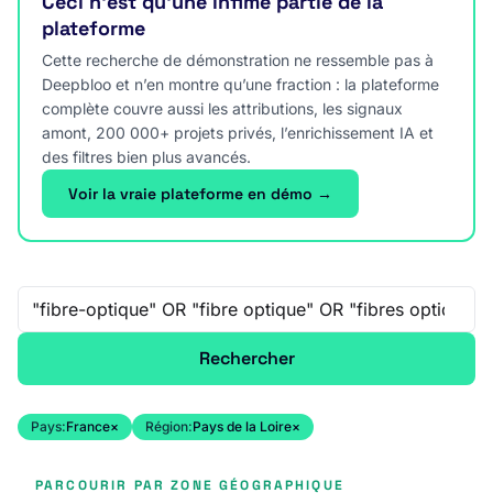
Ceci n’est qu’une infime partie de la
plateforme
Cette recherche de démonstration ne ressemble pas à
Deepbloo et n’en montre qu’une fraction : la plateforme
complète couvre aussi les attributions, les signaux
amont, 200 000+ projets privés, l’enrichissement IA et
des filtres bien plus avancés.
Voir la vraie plateforme en démo →
Recherche libre
Rechercher
Pays:
France
×
Région:
Pays de la Loire
×
PARCOURIR PAR ZONE GÉOGRAPHIQUE