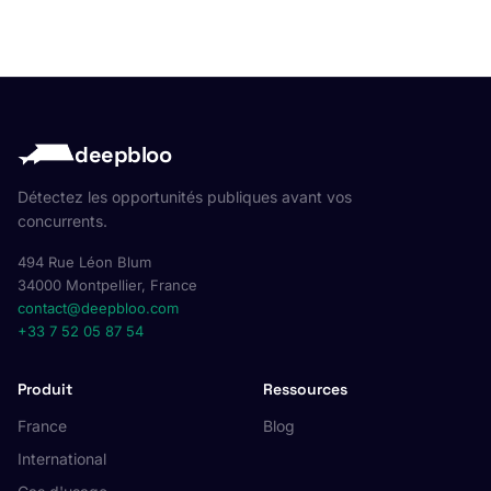
deepbloo
Détectez les opportunités publiques avant vos
concurrents.
494 Rue Léon Blum
34000 Montpellier, France
contact@deepbloo.com
+33 7 52 05 87 54
Produit
Ressources
France
Blog
International