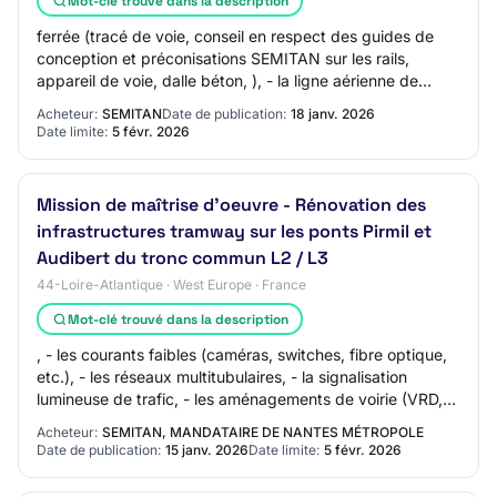
Mot-clé trouvé dans la description
ferrée (tracé de voie, conseil en respect des guides de
conception et préconisations SEMITAN sur les rails,
appareil de voie, dalle béton, ), - la ligne aérienne de
contact (conseil en respect des pr…
Acheteur:
SEMITAN
Date de publication:
18 janv. 2026
Date limite:
5 févr. 2026
Mission de maîtrise d'oeuvre - Rénovation des
infrastructures tramway sur les ponts Pirmil et
Audibert du tronc commun L2 / L3
44-Loire-Atlantique · West Europe · France
Mot-clé trouvé dans la description
, - les courants faibles (caméras, switches, fibre optique,
etc.), - les réseaux multitubulaires, - la signalisation
lumineuse de trafic, - les aménagements de voirie (VRD,
assainissement, mobilier u…
Acheteur:
SEMITAN, MANDATAIRE DE NANTES MÉTROPOLE
Date de publication:
15 janv. 2026
Date limite:
5 févr. 2026