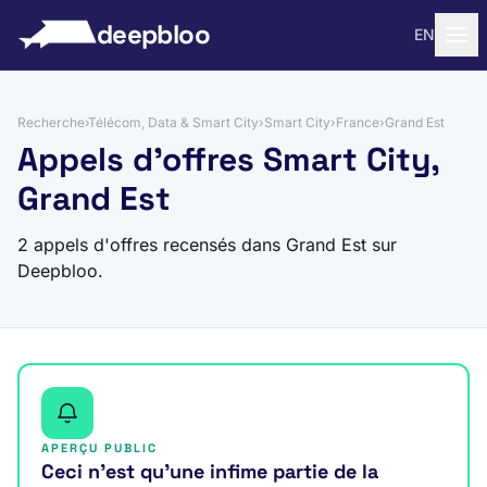
 au contenu
deepbloo
EN
Recherche
›
Télécom, Data & Smart City
›
Smart City
›
France
›
Grand Est
Appels d'offres Smart City,
Grand Est
2 appels d'offres recensés dans Grand Est sur
Deepbloo.
APERÇU PUBLIC
Ceci n’est qu’une infime partie de la