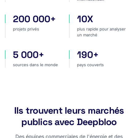
200 000+
10X
projets privés
plus rapide pour analyser
projets privés
plus rapide pour analyser
un marché
5 000+
190+
sources dans le monde
pays couverts
sources dans le monde
pays couverts
Ils trouvent leurs marchés
publics avec Deepbloo
Des équipes commerciales de l'énergie et des