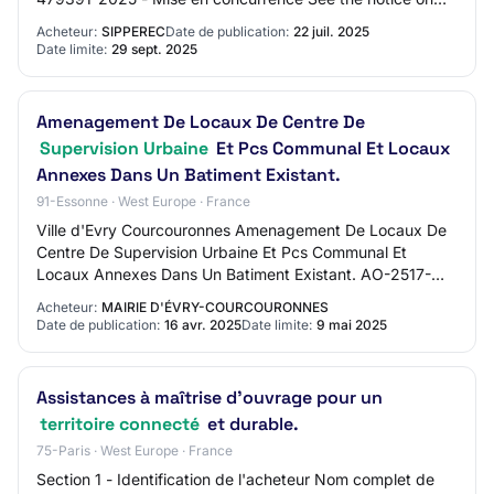
TED website 479391-2025 479391-2025 - Mi…
Acheteur:
SIPPEREC
Date de publication:
22 juil. 2025
Date limite:
29 sept. 2025
Amenagement De Locaux De Centre De
Supervision Urbaine
Et Pcs Communal Et Locaux
Annexes Dans Un Batiment Existant.
91-Essonne · West Europe · France
Ville d'Evry Courcouronnes Amenagement De Locaux De
Centre De Supervision Urbaine Et Pcs Communal Et
Locaux Annexes Dans Un Batiment Existant. AO-2517-
1215 91 - COURCOURONNES Travaux de bâtiment Proc…
Acheteur:
MAIRIE D'ÉVRY-COURCOURONNES
Date de publication:
16 avr. 2025
Date limite:
9 mai 2025
Assistances à maîtrise d'ouvrage pour un
territoire connecté
et durable.
75-Paris · West Europe · France
Section 1 - Identification de l'acheteur Nom complet de