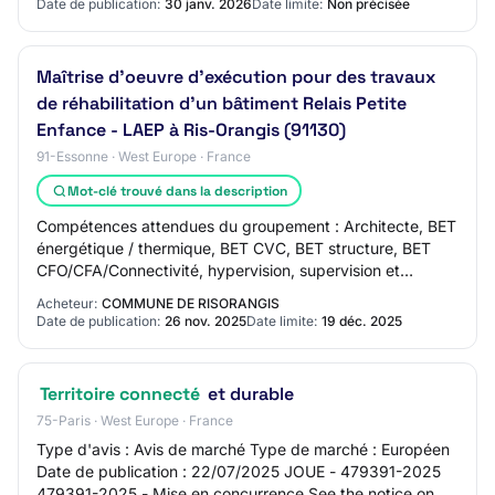
Date de publication:
30 janv. 2026
Date limite:
Non précisée
Maîtrise d'oeuvre d'exécution pour des travaux
de réhabilitation d'un bâtiment Relais Petite
Enfance - LAEP à Ris-Orangis (91130)
91-Essonne · West Europe · France
Mot-clé trouvé dans la description
Compétences attendues du groupement : Architecte, BET
énergétique / thermique, BET CVC, BET structure, BET
CFO/CFA/Connectivité, hypervision, supervision et
pilotage des équipements techniques, Econo…
Acheteur:
COMMUNE DE RISORANGIS
Date de publication:
26 nov. 2025
Date limite:
19 déc. 2025
Territoire connecté
et durable
75-Paris · West Europe · France
Type d'avis : Avis de marché Type de marché : Européen
Date de publication : 22/07/2025 JOUE - 479391-2025
479391-2025 - Mise en concurrence See the notice on