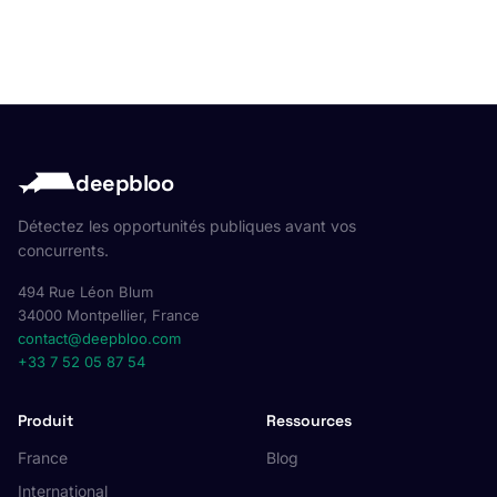
deepbloo
Détectez les opportunités publiques avant vos
concurrents.
494 Rue Léon Blum
34000 Montpellier, France
contact@deepbloo.com
+33 7 52 05 87 54
Produit
Ressources
France
Blog
International