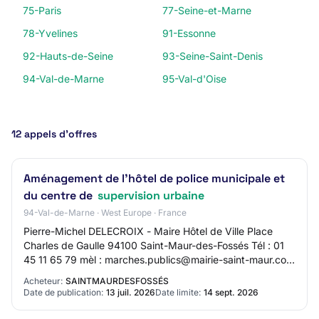
75-Paris
77-Seine-et-Marne
78-Yvelines
91-Essonne
92-Hauts-de-Seine
93-Seine-Saint-Denis
94-Val-de-Marne
95-Val-d'Oise
12 appels d’offres
Aménagement de l'hôtel de police municipale et
du centre de
supervision urbaine
94-Val-de-Marne · West Europe · France
Pierre-Michel DELECROIX - Maire Hôtel de Ville Place
Charles de Gaulle 94100 Saint-Maur-des-Fossés Tél : 01
45 11 65 79 mèl : marches.publics@mairie-saint-maur.com
web : https://www.saint-maur.com/ S…
Acheteur:
SAINTMAURDESFOSSÉS
Date de publication:
13 juil. 2026
Date limite:
14 sept. 2026