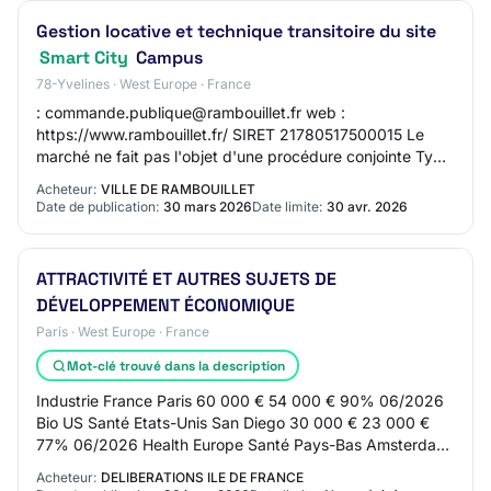
Gestion locative et technique transitoire du site
Smart City
Campus
78-Yvelines · West Europe · France
: commande.publique@rambouillet.fr web :
https://www.rambouillet.fr/ SIRET 21780517500015 Le
marché ne fait pas l'objet d'une procédure conjointe Type
de pouvoir adjudicateur : Collectivité territori…
Acheteur:
VILLE DE RAMBOUILLET
Date de publication:
30 mars 2026
Date limite:
30 avr. 2026
ATTRACTIVITÉ ET AUTRES SUJETS DE
DÉVELOPPEMENT ÉCONOMIQUE
Paris · West Europe · France
Mot-clé trouvé dans la description
Industrie France Paris 60 000 € 54 000 € 90% 06/2026
Bio US Santé Etats-Unis San Diego 30 000 € 23 000 €
77% 06/2026 Health Europe Santé Pays-Bas Amsterdam
24 000 € 13 200 € 55% 06/2026 Inside Quantu…
Acheteur:
DELIBERATIONS ILE DE FRANCE