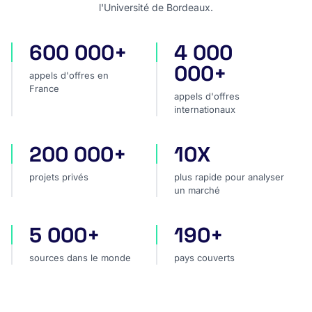
l'Université de Bordeaux.
600 000+
4 000
appels d'offres en France
appels d'offres internatio
000+
appels d'offres en
France
appels d'offres
internationaux
200 000+
10X
projets privés
plus rapide pour analyser
projets privés
plus rapide pour analyser
un marché
5 000+
190+
sources dans le monde
pays couverts
sources dans le monde
pays couverts