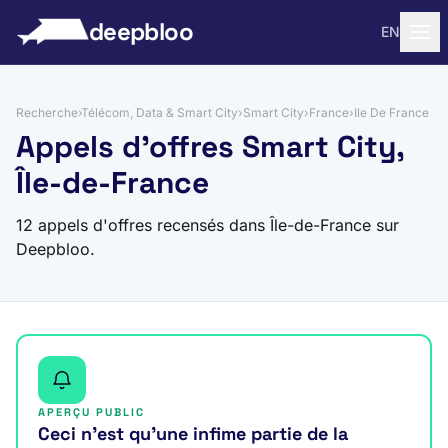
 au contenu
deepbloo
EN
Recherche
›
Télécom, Data & Smart City
›
Smart City
›
France
›
Ile De France
Appels d'offres Smart City,
Île-de-France
12 appels d'offres recensés dans Île-de-France sur
Deepbloo.
APERÇU PUBLIC
Ceci n’est qu’une infime partie de la