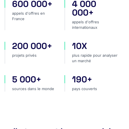
600 000+
4 000
appels d'offres en France
appels d'offres internatio
000+
appels d'offres en
France
appels d'offres
internationaux
200 000+
10X
projets privés
plus rapide pour analyser
projets privés
plus rapide pour analyser
un marché
5 000+
190+
sources dans le monde
pays couverts
sources dans le monde
pays couverts