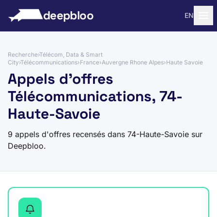
 au contenu
deepbloo
EN
Recherche
›
Télécom, Data & Smart
City
›
Télécommunications
›
France
›
Auvergne Rhone Alpes
›
Haute Savoie
Appels d'offres
Télécommunications, 74-
Haute-Savoie
9 appels d'offres recensés dans 74-Haute-Savoie sur
Deepbloo.