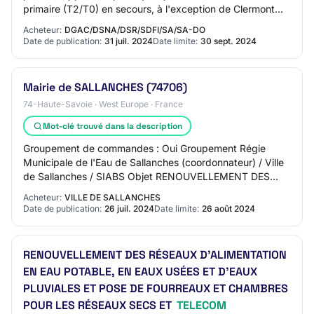
primaire (T2/T0) en secours, à l'exception de Clermont
Ferrand. Une architecture réseau sera fournie…
Acheteur:
DGAC/DSNA/DSR/SDFI/SA/SA-DO
Date de publication:
31 juil. 2024
Date limite:
30 sept. 2024
Mairie de SALLANCHES (74706)
74-Haute-Savoie · West Europe · France
Mot-clé trouvé dans la description
Groupement de commandes : Oui Groupement Régie
Municipale de l'Eau de Sallanches (coordonnateur) / Ville
de Sallanches / SIABS Objet RENOUVELLEMENT DES
RÉSEAUX D'ALIMENTATION EN EAU POTABLE, EN
Acheteur:
VILLE DE SALLANCHES
EAUX…
Date de publication:
26 juil. 2024
Date limite:
26 août 2024
RENOUVELLEMENT DES RÉSEAUX D'ALIMENTATION
EN EAU POTABLE, EN EAUX USÉES ET D'EAUX
PLUVIALES ET POSE DE FOURREAUX ET CHAMBRES
POUR LES RÉSEAUX SECS ET
TELECOM