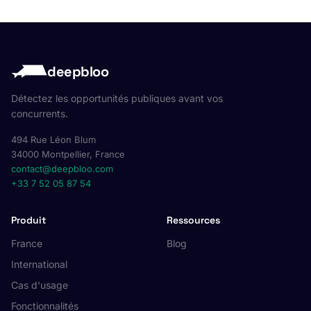
deepbloo
Détectez les opportunités publiques avant vos
concurrents.
494 Rue Léon Blum
34000 Montpellier, France
contact@deepbloo.com
+33 7 52 05 87 54
Produit
Ressources
France
Blog
International
Cas d'usage
Fonctionnalités