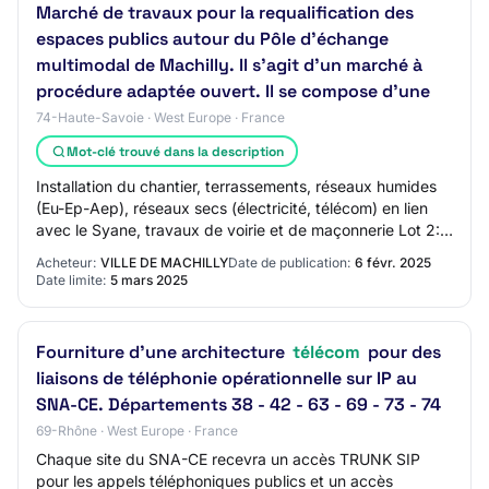
Marché de travaux pour la requalification des
espaces publics autour du Pôle d'échange
multimodal de Machilly. Il s'agit d'un marché à
procédure adaptée ouvert. Il se compose d'une
74-Haute-Savoie · West Europe · France
Mot-clé trouvé dans la description
Installation du chantier, terrassements, réseaux humides
(Eu-Ep-Aep), réseaux secs (électricité, télécom) en lien
avec le Syane, travaux de voirie et de maçonnerie Lot 2:
Lot 2 - 2 : Bordures et revê…
Acheteur:
VILLE DE MACHILLY
Date de publication:
6 févr. 2025
Date limite:
5 mars 2025
Fourniture d'une architecture
télécom
pour des
liaisons de téléphonie opérationnelle sur IP au
SNA-CE. Départements 38 - 42 - 63 - 69 - 73 - 74
69-Rhône · West Europe · France
Chaque site du SNA-CE recevra un accès TRUNK SIP
pour les appels téléphoniques publics et un accès