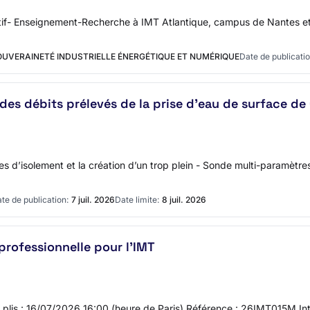
tratif- Enseignement-Recherche à IMT Atlantique, campus de Nantes e
SOUVERAINETÉ INDUSTRIELLE ÉNERGÉTIQUE ET NUMÉRIQUE
Date de publicatio
i des débits prélevés de la prise d’eau de surface de
 d’isolement et la création d’un trop plein - Sonde multi-paramètres s
te de publication:
7 juil. 2026
Date limite:
8 juil. 2026
professionnelle pour l'IMT
es plis : 16/07/2026 16:00 (heure de Paris) Référence : 26IMT015M Int