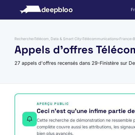
 au contenu
deepbloo
F
Recherche
›
Télécom, Data & Smart City
›
Télécommunications
›
France
›
B
Appels d'offres Téléco
27 appels d'offres recensés dans 29-Finistère sur D
APERÇU PUBLIC
Ceci n’est qu’une infime partie d
Cette recherche de démonstration ne ressemble pa
complète couvre aussi les attributions, les signau
bien plus avancés.