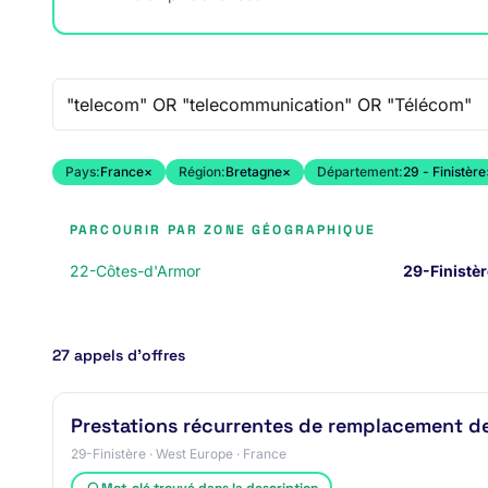
Recherche libre
Pays:
France
×
Région:
Bretagne
×
Département:
29 - Finistère
PARCOURIR PAR ZONE GÉOGRAPHIQUE
22-Côtes-d'Armor
29-Finistèr
27 appels d’offres
Prestations récurrentes de remplacement de s
29-Finistère · West Europe · France
Mot-clé trouvé dans la description