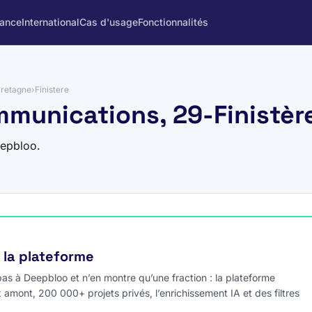
rance
International
Cas d'usage
Fonctionnalités
retagne
›
Finistere
mmunications, 29-Finistèr
eepbloo.
e la plateforme
s à Deepbloo et n’en montre qu’une fraction : la plateforme
x amont, 200 000+ projets privés, l’enrichissement IA et des filtres