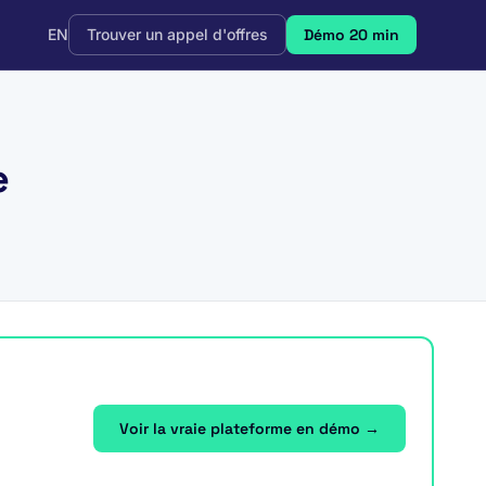
EN
Trouver un appel d'offres
Démo 20 min
e
Voir la vraie plateforme en démo →