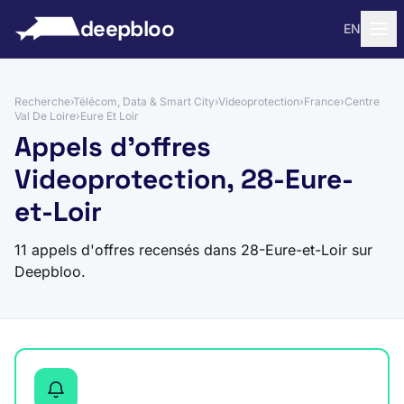
 au contenu
deepbloo
EN
Recherche
›
Télécom, Data & Smart City
›
Videoprotection
›
France
›
Centre
Val De Loire
›
Eure Et Loir
Appels d'offres
Videoprotection, 28-Eure-
et-Loir
11 appels d'offres recensés dans 28-Eure-et-Loir sur
Deepbloo.