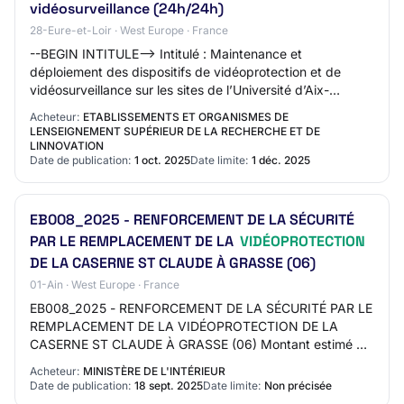
vidéosurveillance (24h/24h)
28-Eure-et-Loir · West Europe · France
--BEGIN INTITULE--> Intitulé : Maintenance et
déploiement des dispositifs de vidéoprotection et de
vidéosurveillance sur les sites de l’Université d’Aix-
Marseille <!
Acheteur:
ETABLISSEMENTS ET ORGANISMES DE
LENSEIGNEMENT SUPÉRIEUR DE LA RECHERCHE ET DE
LINNOVATION
Date de publication:
1 oct. 2025
Date limite:
1 déc. 2025
EB008_2025 - RENFORCEMENT DE LA SÉCURITÉ
PAR LE REMPLACEMENT DE LA
VIDÉOPROTECTION
DE LA CASERNE ST CLAUDE À GRASSE (06)
01-Ain · West Europe · France
EB008_2025 - RENFORCEMENT DE LA SÉCURITÉ PAR LE
REMPLACEMENT DE LA VIDÉOPROTECTION DE LA
CASERNE ST CLAUDE À GRASSE (06) Montant estimé du
marché: 50000 EURO Date cible de publication (Attention
Acheteur:
MINISTÈRE DE L'INTÉRIEUR
: Da…
Date de publication:
18 sept. 2025
Date limite:
Non précisée