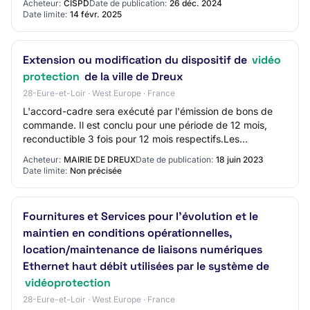
Acheteur:
CISPD
Date de publication:
26 déc. 2024
Date limite:
14 févr. 2025
Extension ou modification du dispositif de
vidéo
protection
de la ville de Dreux
28-Eure-et-Loir · West Europe · France
L'accord-cadre sera exécuté par l'émission de bons de
commande. Il est conclu pour une période de 12 mois,
reconductible 3 fois pour 12 mois respectifs.Les
prestations sont réglées par des prix unita…
Acheteur:
MAIRIE DE DREUX
Date de publication:
18 juin 2023
Date limite:
Non précisée
Fournitures et Services pour l'évolution et le
maintien en conditions opérationnelles,
location/maintenance de liaisons numériques
Ethernet haut débit utilisées par le système de
vidéoprotection
28-Eure-et-Loir · West Europe · France