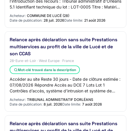
l’introduction des recours : Tribunal administratif d'Orléans
5.1 Identifiant technique du lot : LOT-0005 Titre : Matériel
de vidéoprotection Descri…
Acheteur:
COMMUNE DE LUCÉ (28)
Date de publication:
28 juil. 2026
Date limite:
21 août 2026
Relance après déclaration sans suite Prestations
multiservices au profit de la ville de Lucé et de
son CCAS
28-Eure-et-Loir · West Europe · France
Mot-clé trouvé dans la description
Accéder au site Reste 30 jours - Date de clôture estimée :
07/08/2026 Répondre Accès au DCE 7 Lots Lot 1
Contrôles d’accès, système d’intrusion et système de
PPMS Lot 2 Onduleurs Lot 3 Maintenance de…
Acheteur:
TRIBUNAL ADMINISTRATIF DORLÉANS
Date de publication:
8 juil. 2026
Date limite:
7 août 2026
Relance après déclaration sans suite Prestations
multiservices au profit de la ville de Lucé et de