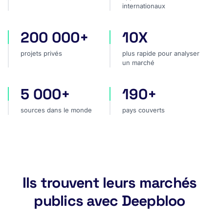
internationaux
200 000+
10X
projets privés
plus rapide pour analyser
projets privés
plus rapide pour analyser
un marché
5 000+
190+
sources dans le monde
pays couverts
sources dans le monde
pays couverts
Ils trouvent leurs marchés
publics avec Deepbloo