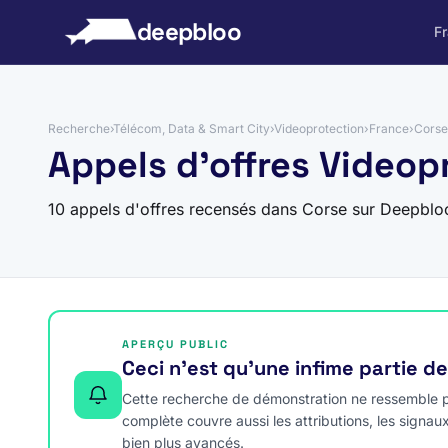
 au contenu
deepbloo
F
Recherche
›
Télécom, Data & Smart City
›
Videoprotection
›
France
›
Corse
Appels d'offres Videop
10 appels d'offres recensés dans Corse sur Deepblo
APERÇU PUBLIC
Ceci n’est qu’une infime partie d
Cette recherche de démonstration ne ressemble pa
complète couvre aussi les attributions, les signau
bien plus avancés.