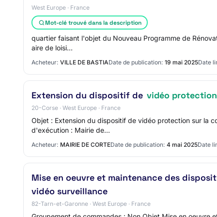
West Europe · France
Mot-clé trouvé dans la description
quartier faisant l'objet du Nouveau Programme de Rénovatio
aire de loisi…
Acheteur:
VILLE DE BASTIA
Date de publication:
19 mai 2025
Date li
Extension du dispositif de
vidéo protection
20-Corse · West Europe · France
Objet : Extension du dispositif de vidéo protection sur l
d'exécution : Mairie de…
Acheteur:
MAIRIE DE CORTE
Date de publication:
4 mai 2025
Date li
Mise en oeuvre et maintenance des disposit
vidéo surveillance
82-Tarn-et-Garonne · West Europe · France
Groupement de commandes : Non Objet Mise en oeuvre et m