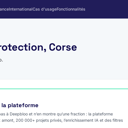
rance
International
Cas d'usage
Fonctionnalités
rotection, Corse
o.
e la plateforme
s à Deepbloo et n’en montre qu’une fraction : la plateforme
x amont, 200 000+ projets privés, l’enrichissement IA et des filtres