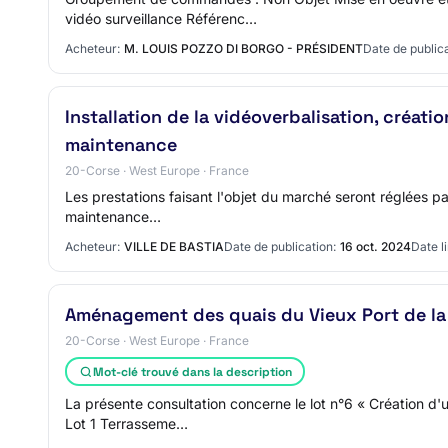
vidéo surveillance Référenc…
Acheteur:
M. LOUIS POZZO DI BORGO - PRÉSIDENT
Date de publica
Installation de la vidéoverbalisation, créat
maintenance
20-Corse · West Europe · France
Les prestations faisant l'objet du marché seront réglées pa
maintenance…
Acheteur:
VILLE DE BASTIA
Date de publication:
16 oct. 2024
Date l
Aménagement des quais du Vieux Port de la Vi
20-Corse · West Europe · France
Mot-clé trouvé dans la description
La présente consultation concerne le lot n°6 « Création d
Lot 1 Terrasseme…