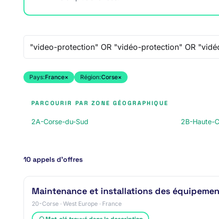
Recherche libre
Pays:
France
×
Région:
Corse
×
PARCOURIR PAR ZONE GÉOGRAPHIQUE
2A-Corse-du-Sud
2B-Haute-C
10 appels d’offres
Maintenance et installations des équipement
20-Corse · West Europe · France
Mot-clé trouvé dans la description