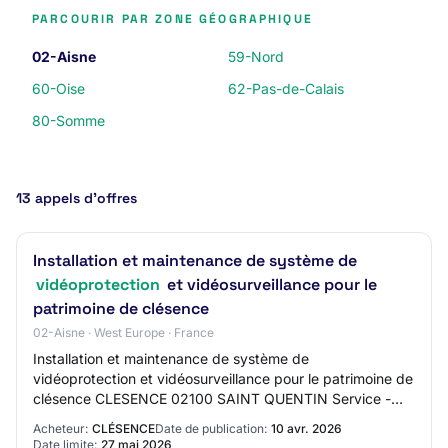
PARCOURIR PAR ZONE GÉOGRAPHIQUE
02-Aisne
59-Nord
60-Oise
62-Pas-de-Calais
80-Somme
13 appels d’offres
Installation et maintenance de système de
vidéoprotection
et vidéosurveillance pour le
patrimoine de clésence
02-Aisne · West Europe · France
Installation et maintenance de système de
vidéoprotection et vidéosurveillance pour le patrimoine de
clésence CLESENCE 02100 SAINT QUENTIN Service -
Appel d'Offres Ouvert € Marché > 90 000 € Date lim…
Acheteur:
CLÉSENCE
Date de publication:
10 avr. 2026
Date limite:
27 mai 2026