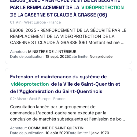
EB008_2025 - RENFORCEMENT DE LA SÉCURITÉ
PAR LE REMPLACEMENT DE LA
VIDÉOPROTECTION
DE LA CASERNE ST CLAUDE À GRASSE (06)
01-Ain · West Europe · France
EB008_2025 - RENFORCEMENT DE LA SÉCURITÉ PAR LE
REMPLACEMENT DE LA VIDÉOPROTECTION DE LA
CASERNE ST CLAUDE À GRASSE (06) Montant estimé du
marché: 50000 EURO Date cible de publication (Attention
Acheteur:
MINISTÈRE DE L'INTÉRIEUR
: Da…
Date de publication:
18 sept. 2025
Date limite:
Non précisée
Extension et maintenance du système de
vidéoprotection
de la Ville de Saint-Quentin et
de l'Agglomération du Saint-Quentinois
02-Aisne · West Europe · France
Consultation lancée par un groupement de
commandes.L'accord-cadre sera exécuté par la
conclusion de marchés subséquents et l'émission de bons
de commande dans les conditions du cahier des
Acheteur:
COMMUNE DE SAINT QUENTIN
charges.Les…
Date de publication:
10 août 2023
Date limite:
1 janv. 1970