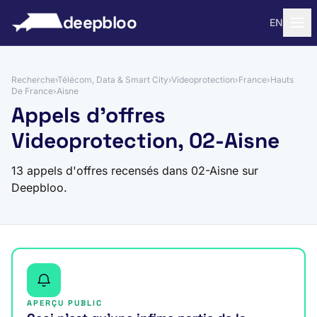
 au contenu
deepbloo
EN
Recherche
›
Télécom, Data & Smart City
›
Videoprotection
›
France
›
Hauts
De France
›
Aisne
Appels d'offres
Videoprotection, 02-Aisne
13 appels d'offres recensés dans 02-Aisne sur
Deepbloo.
APERÇU PUBLIC