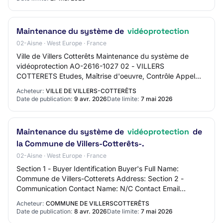
Maintenance du système de
vidéoprotection
02-Aisne · West Europe · France
Ville de Villers Cotterêts Maintenance du système de
vidéoprotection AO-2616-1027 02 - VILLERS
COTTERETS Etudes, Maîtrise d'oeuvre, Contrôle Appel
d'offres restreint Mise en ligne : 09/04/2026 Limite…
Acheteur:
VILLE DE VILLERS-COTTERÊTS
Date de publication:
9 avr. 2026
Date limite:
7 mai 2026
Maintenance du système de
vidéoprotection
de
la Commune de Villers-Cotterêts-.
02-Aisne · West Europe · France
Section 1 - Buyer Identification Buyer's Full Name:
Commune de Villers-Cotterets Address: Section 2 -
Communication Contact Name: N/C Contact Email
Address: N/C Contact Phone Number: N/C Section 3 -…
Acheteur:
COMMUNE DE VILLERSCOTTERÊTS
Date de publication:
8 avr. 2026
Date limite:
7 mai 2026