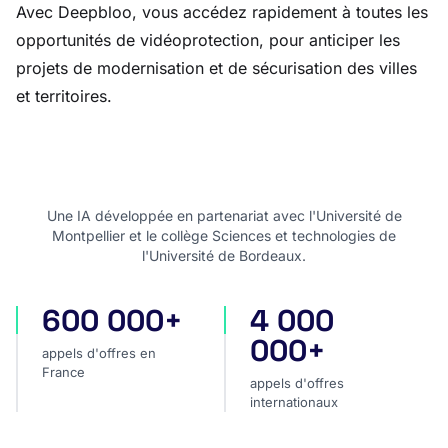
Avec Deepbloo, vous accédez rapidement à toutes les
opportunités de vidéoprotection, pour anticiper les
projets de modernisation et de sécurisation des villes
et territoires.
Une IA développée en partenariat avec l'Université de
Montpellier et le collège Sciences et technologies de
l'Université de Bordeaux.
600 000+
4 000
appels d'offres en France
appels d'offres internatio
000+
appels d'offres en
France
appels d'offres
internationaux