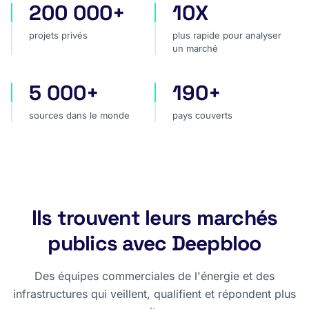
200 000+
10X
projets privés
plus rapide pour analyser
projets privés
plus rapide pour analyser
un marché
5 000+
190+
sources dans le monde
pays couverts
sources dans le monde
pays couverts
Ils trouvent leurs marchés
publics avec Deepbloo
Des équipes commerciales de l'énergie et des
infrastructures qui veillent, qualifient et répondent plus