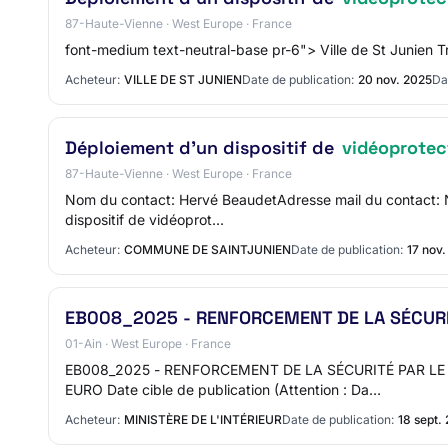
87-Haute-Vienne · West Europe · France
font-medium text-neutral-base pr-6"> Ville de St Junien T
Acheteur:
VILLE DE ST JUNIEN
Date de publication:
20 nov. 2025
Dat
Déploiement d’un dispositif de
vidéoprotec
87-Haute-Vienne · West Europe · France
Nom du contact: Hervé BeaudetAdresse mail du contact: N
dispositif de vidéoprot…
Acheteur:
COMMUNE DE SAINTJUNIEN
Date de publication:
17 nov
EB008_2025 - RENFORCEMENT DE LA SÉCUR
01-Ain · West Europe · France
EB008_2025 - RENFORCEMENT DE LA SÉCURITÉ PAR LE
EURO Date cible de publication (Attention : Da…
Acheteur:
MINISTÈRE DE L'INTÉRIEUR
Date de publication:
18 sept.