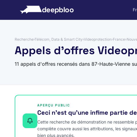
 au contenu
deepbloo
F
Recherche
›
Télécom, Data & Smart City
›
Videoprotection
›
France
›
Nouve
Appels d'offres Videop
11 appels d'offres recensés dans 87-Haute-Vienne s
APERÇU PUBLIC
Ceci n’est qu’une infime partie d
Cette recherche de démonstration ne ressemble pa
complète couvre aussi les attributions, les signau
bien plus avancés.