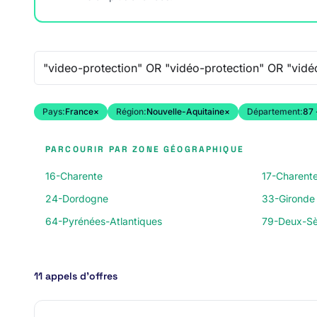
Recherche libre
Pays:
France
×
Région:
Nouvelle-Aquitaine
×
Département:
87 
PARCOURIR PAR ZONE GÉOGRAPHIQUE
16-Charente
17-Charent
24-Dordogne
33-Gironde
64-Pyrénées-Atlantiques
79-Deux-Sè
11 appels d’offres