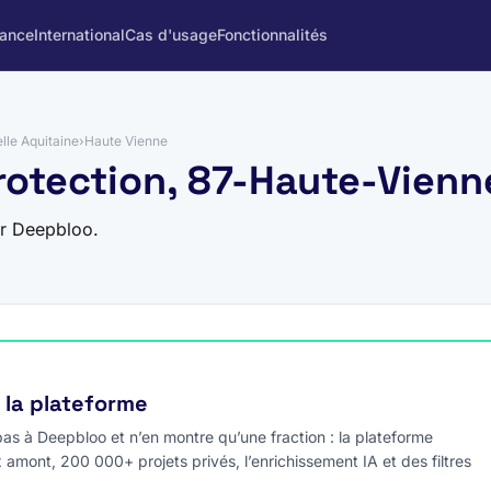
rance
International
Cas d'usage
Fonctionnalités
lle Aquitaine
›
Haute Vienne
rotection, 87-Haute-Vienn
ur Deepbloo.
e la plateforme
s à Deepbloo et n’en montre qu’une fraction : la plateforme
x amont, 200 000+ projets privés, l’enrichissement IA et des filtres