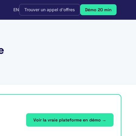
EN
Trouver un appel d'offres
Démo 20 min
e
Voir la vraie plateforme en démo →