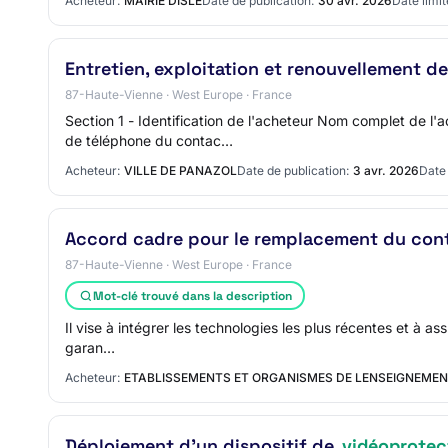
Acheteur:
MAIRIE DISLE
Date de publication:
30 avr. 2026
Date limit
Entretien, exploitation et renouvellement de
87-Haute-Vienne · West Europe · France
Section 1 - Identification de l'acheteur Nom complet de 
de téléphone du contac…
Acheteur:
VILLE DE PANAZOL
Date de publication:
3 avr. 2026
Date 
Accord cadre pour le remplacement du contr
87-Haute-Vienne · West Europe · France
Mot-clé trouvé dans la description
Il vise à intégrer les technologies les plus récentes et à as
garan…
Acheteur:
ETABLISSEMENTS ET ORGANISMES DE LENSEIGNEMENT
Déploiement d'un dispositif de
vidéoprotec