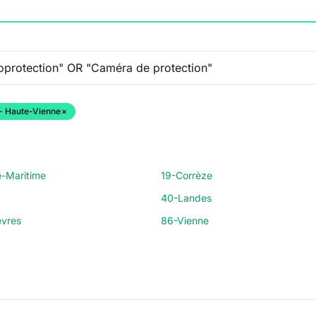
- Haute-Vienne
×
e-Maritime
19-Corrèze
40-Landes
vres
86-Vienne