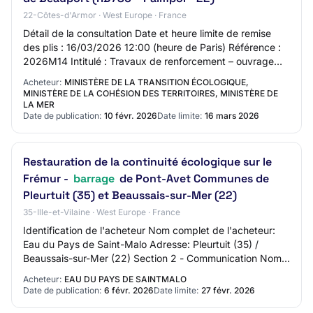
22-Côtes-d'Armor · West Europe · France
Détail de la consultation Date et heure limite de remise
des plis : 16/03/2026 12:00 (heure de Paris) Référence :
2026M14 Intitulé : Travaux de renforcement – ouvrage
hydraulique de l’étang de Beaupo…
Acheteur:
MINISTÈRE DE LA TRANSITION ÉCOLOGIQUE,
MINISTÈRE DE LA COHÉSION DES TERRITOIRES, MINISTÈRE DE
LA MER
Date de publication:
10 févr. 2026
Date limite:
16 mars 2026
Restauration de la continuité écologique sur le
Frémur -
barrage
de Pont-Avet Communes de
Pleurtuit (35) et Beaussais-sur-Mer (22)
35-Ille-et-Vilaine · West Europe · France
Identification de l'acheteur Nom complet de l'acheteur:
Eau du Pays de Saint-Malo Adresse: Pleurtuit (35) /
Beaussais-sur-Mer (22) Section 2 - Communication Nom
du contact: Monsieur Jean-Francis RICH…
Acheteur:
EAU DU PAYS DE SAINTMALO
Date de publication:
6 févr. 2026
Date limite:
27 févr. 2026