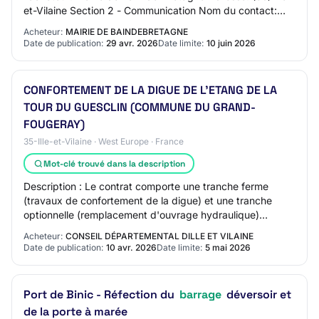
et-Vilaine Section 2 - Communication Nom du contact:
Madame Le Maire Adresse mail du…
Acheteur:
MAIRIE DE BAINDEBRETAGNE
Date de publication:
29 avr. 2026
Date limite:
10 juin 2026
CONFORTEMENT DE LA DIGUE DE L'ETANG DE LA
TOUR DU GUESCLIN (COMMUNE DU GRAND-
FOUGERAY)
35-Ille-et-Vilaine · West Europe · France
Mot-clé trouvé dans la description
Description : Le contrat comporte une tranche ferme
(travaux de confortement de la digue) et une tranche
optionnelle (remplacement d'ouvrage hydraulique)
Classification CPV : Principale : 45247212 -…
Acheteur:
CONSEIL DÉPARTEMENTAL DILLE ET VILAINE
Date de publication:
10 avr. 2026
Date limite:
5 mai 2026
Port de Binic - Réfection du
barrage
déversoir et
de la porte à marée