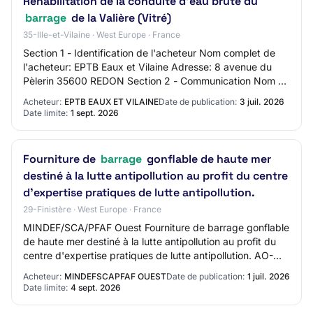
Réhabilitation de la conduite d’eau brute du
barrage
de la Valière (Vitré)
35-Ille-et-Vilaine · West Europe · France
Section 1 - Identification de l'acheteur Nom complet de
l'acheteur: EPTB Eaux et Vilaine Adresse: 8 avenue du
Pèlerin 35600 REDON Section 2 - Communication Nom du
contact: N/C Adresse mail du contact…
Acheteur:
EPTB EAUX ET VILAINE
Date de publication:
3 juil. 2026
Date limite:
1 sept. 2026
Fourniture de
barrage
gonflable de haute mer
destiné à la lutte antipollution au profit du centre
d'expertise pratiques de lutte antipollution.
29-Finistère · West Europe · France
MINDEF/SCA/PFAF Ouest Fourniture de barrage gonflable
de haute mer destiné à la lutte antipollution au profit du
centre d'expertise pratiques de lutte antipollution. AO-
2628-0491 29 - MINISTERE DES A…
Acheteur:
MINDEFSCAPFAF OUEST
Date de publication:
1 juil. 2026
Date limite:
4 sept. 2026