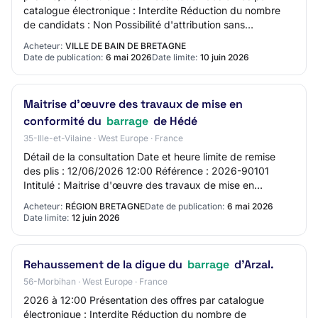
catalogue électronique : Interdite Réduction du nombre
de candidats : Non Possibilité d'attribution sans
négociation : Oui L'acheteur exige la pr…
Acheteur:
VILLE DE BAIN DE BRETAGNE
Date de publication:
6 mai 2026
Date limite:
10 juin 2026
Maitrise d'œuvre des travaux de mise en
conformité du
barrage
de Hédé
35-Ille-et-Vilaine · West Europe · France
Détail de la consultation Date et heure limite de remise
des plis : 12/06/2026 12:00 Référence : 2026-90101
Intitulé : Maitrise d'œuvre des travaux de mise en
conformité du barrage de Hédé Objet : Ma…
Acheteur:
RÉGION BRETAGNE
Date de publication:
6 mai 2026
Date limite:
12 juin 2026
Rehaussement de la digue du
barrage
d'Arzal.
56-Morbihan · West Europe · France
2026 à 12:00 Présentation des offres par catalogue
électronique : Interdite Réduction du nombre de