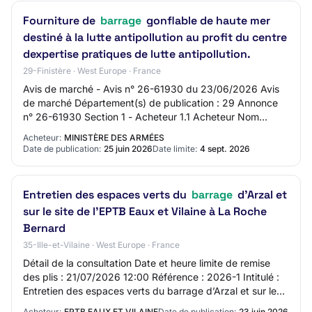
Fourniture de
barrage
gonflable de haute mer
destiné à la lutte antipollution au profit du centre
dexpertise pratiques de lutte antipollution.
29-Finistère · West Europe · France
Avis de marché - Avis n° 26-61930 du 23/06/2026 Avis
de marché Département(s) de publication : 29 Annonce
n° 26-61930 Section 1 - Acheteur 1.1 Acheteur Nom
officiel : MINARM/SCA/PFC BREST Forme jurid…
Acheteur:
MINISTÈRE DES ARMÉES
Date de publication:
25 juin 2026
Date limite:
4 sept. 2026
Entretien des espaces verts du
barrage
d’Arzal et
sur le site de l'EPTB Eaux et Vilaine à La Roche
Bernard
35-Ille-et-Vilaine · West Europe · France
Détail de la consultation Date et heure limite de remise
des plis : 21/07/2026 12:00 Référence : 2026-1 Intitulé :
Entretien des espaces verts du barrage d’Arzal et sur le
site de l'EPTB Eaux et Vila…
Acheteur:
EPTB EAUX ET VILAINE
Date de publication:
23 juin 2026