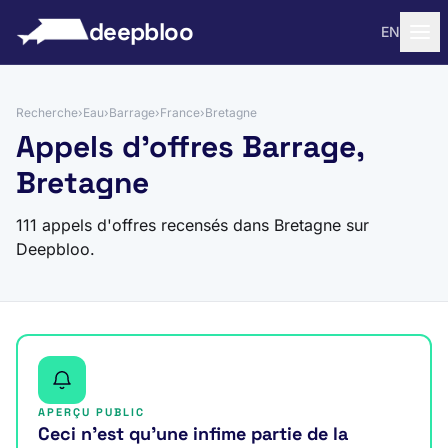
 au contenu
deepbloo
EN
Recherche
›
Eau
›
Barrage
›
France
›
Bretagne
Appels d'offres Barrage,
Bretagne
111 appels d'offres recensés dans Bretagne sur
Deepbloo.
APERÇU PUBLIC
Ceci n’est qu’une infime partie de la