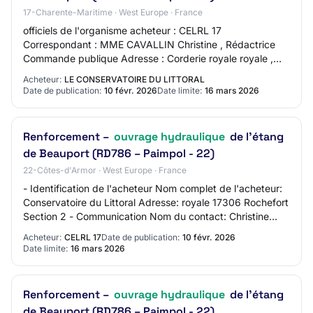
17-Charente-Maritime · West Europe · France
officiels de l'organisme acheteur : CELRL 17
Correspondant : MME CAVALLIN Christine , Rédactrice
Commande publique Adresse : Corderie royale royale ,
17306 Rochefort Coordonnées : Courriel : c.cavall…
Acheteur:
LE CONSERVATOIRE DU LITTORAL
Date de publication:
10 févr. 2026
Date limite:
16 mars 2026
Renforcement –
ouvrage hydraulique
de l’étang
de Beauport (RD786 – Paimpol - 22)
22-Côtes-d'Armor · West Europe · France
- Identification de l'acheteur Nom complet de l'acheteur:
Conservatoire du Littoral Adresse: royale 17306 Rochefort
Section 2 - Communication Nom du contact: Christine
CAVALLIN - Rédactrice Commande…
Acheteur:
CELRL 17
Date de publication:
10 févr. 2026
Date limite:
16 mars 2026
Renforcement –
ouvrage hydraulique
de l’étang
de Beauport (RD786 – Paimpol - 22)