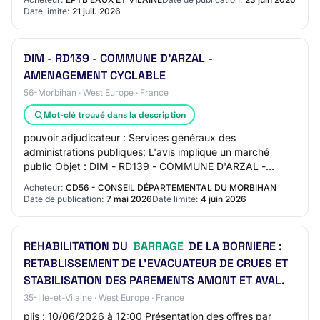
Date limite:
21 juil. 2026
DIM - RD139 - COMMUNE D'ARZAL -
AMENAGEMENT CYCLABLE
56-Morbihan · West Europe · France
Mot-clé trouvé dans la description
pouvoir adjudicateur : Services généraux des
administrations publiques; L'avis implique un marché
public Objet : DIM - RD139 - COMMUNE D'ARZAL -
AMENAGEMENT CYCLABLE Réference acheteur :
Acheteur:
CD56 - CONSEIL DÉPARTEMENTAL DU MORBIHAN
26AQT09VEL T…
Date de publication:
7 mai 2026
Date limite:
4 juin 2026
REHABILITATION DU
BARRAGE
DE LA BORNIERE :
RETABLISSEMENT DE L'EVACUATEUR DE CRUES ET
STABILISATION DES PAREMENTS AMONT ET AVAL.
35-Ille-et-Vilaine · West Europe · France
plis : 10/06/2026 à 12:00 Présentation des offres par