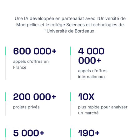
Une IA développée en partenariat avec l'Université de
Montpellier et le collège Sciences et technologies de
l'Université de Bordeaux.
600 000+
4 000
appels d'offres en France
appels d'offres internatio
000+
appels d'offres en
France
appels d'offres
internationaux
200 000+
10X
projets privés
plus rapide pour analyser
projets privés
plus rapide pour analyser
un marché
5 000+
190+
sources dans le monde
pays couverts