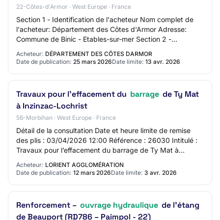
22-Côtes-d'Armor · West Europe · France
Section 1 - Identification de l'acheteur Nom complet de
l'acheteur: Département des Côtes d'Armor Adresse:
Commune de Binic - Etables-sur-mer Section 2 -
Communication Nom du contact: Service command…
Acheteur:
DÉPARTEMENT DES CÔTES DARMOR
Date de publication:
25 mars 2026
Date limite:
13 avr. 2026
Travaux pour l’effacement du
barrage
de Ty Mat
à Inzinzac-Lochrist
56-Morbihan · West Europe · France
Détail de la consultation Date et heure limite de remise
des plis : 03/04/2026 12:00 Référence : 26030 Intitulé :
Travaux pour l’effacement du barrage de Ty Mat à
Inzinzac-Lochrist Objet : Travaux po…
Acheteur:
LORIENT AGGLOMÉRATION
Date de publication:
12 mars 2026
Date limite:
3 avr. 2026
Renforcement –
ouvrage hydraulique
de l’étang
de Beauport (RD786 – Paimpol - 22)