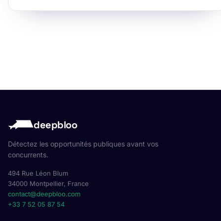
deepbloo
Détectez les opportunités publiques avant vos
concurrents.
494 Rue Léon Blum
34000 Montpellier, France
contact@deepbloo.com
+33 7 52 05 87 54