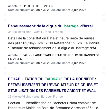
Oui L'acheteur exige la présentations d…
Acheteur:
EPTB EAUX ET VILAINE
Date de publication:
30 avr. 2026
Date limite:
9 juin 2026
Rehaussement de la digue du
barrage
d'Arzal
35-Ille-et-Vilaine · West Europe · France
Détail de la consultation Date et heure limite de remise
des plis : 09/06/2026 12:00 Référence : 2026-34 Intitulé
: Travaux de rehaussement de la digue du barrage d'Arzal
Objet : Travaux de rehaussem…
Acheteur:
EAUXVILAINE ETABLISSEMENT PUBLIC DU BASSIN DE
LA VILAINE
Date de publication:
30 avr. 2026
Date limite:
9 juin 2026
REHABILITATION DU
BARRAGE
DE LA BORNIERE :
RETABLISSEMENT DE L’EVACUATEUR DE CRUES ET
STABILISATION DES PAREMENTS AMONT ET AVAL
35-Ille-et-Vilaine · West Europe · France
Section 1 - Identification de l'acheteur Nom complet de
l'acheteur: Mairie de Bain-de-Bretagne Adresse: (35) Ille-