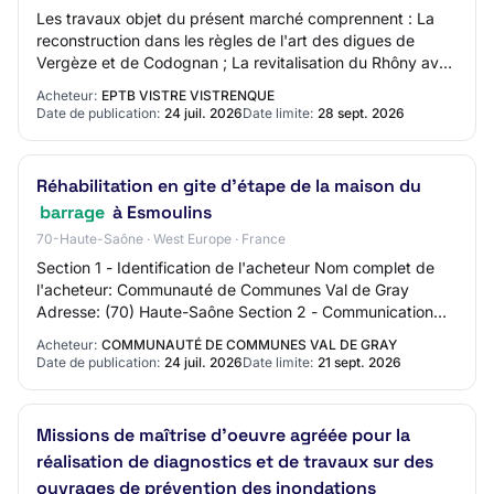
Les travaux objet du présent marché comprennent : La
reconstruction dans les règles de l'art des digues de
Vergèze et de Codognan ; La revitalisation du Rhôny avec
ou sans déviation de son lit ; La c…
Acheteur:
EPTB VISTRE VISTRENQUE
Date de publication:
24 juil. 2026
Date limite:
28 sept. 2026
Réhabilitation en gite d'étape de la maison du
barrage
à Esmoulins
70-Haute-Saône · West Europe · France
Section 1 - Identification de l'acheteur Nom complet de
l'acheteur: Communauté de Communes Val de Gray
Adresse: (70) Haute-Saône Section 2 - Communication
Nom du contact: Service commande publique Ad…
Acheteur:
COMMUNAUTÉ DE COMMUNES VAL DE GRAY
Date de publication:
24 juil. 2026
Date limite:
21 sept. 2026
Missions de maîtrise d'oeuvre agréée pour la
réalisation de diagnostics et de travaux sur des
ouvrages de prévention des inondations