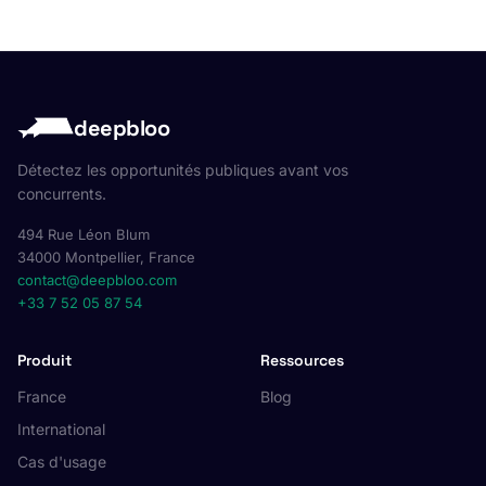
deepbloo
Détectez les opportunités publiques avant vos
concurrents.
494 Rue Léon Blum
34000 Montpellier, France
contact@deepbloo.com
+33 7 52 05 87 54
Produit
Ressources
France
Blog
International
Cas d'usage