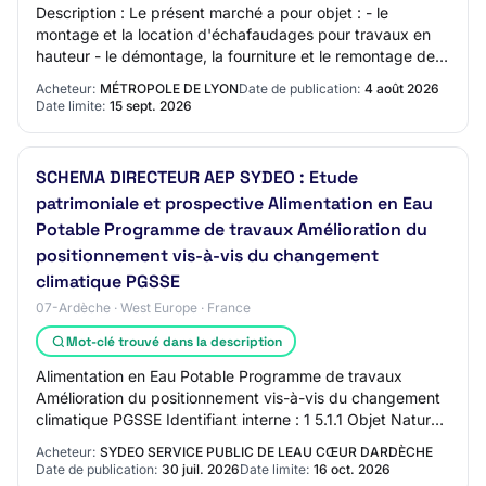
Description : Le présent marché a pour objet : - le
montage et la location d'échafaudages pour travaux en
hauteur - le démontage, la fourniture et le remontage de
calorifuge, matelas de protection th…
Acheteur:
MÉTROPOLE DE LYON
Date de publication:
4 août 2026
Date limite:
15 sept. 2026
SCHEMA DIRECTEUR AEP SYDEO : Etude
patrimoniale et prospective Alimentation en Eau
Potable Programme de travaux Amélioration du
positionnement vis-à-vis du changement
climatique PGSSE
07-Ardèche · West Europe · France
Mot-clé trouvé dans la description
Alimentation en Eau Potable Programme de travaux
Amélioration du positionnement vis-à-vis du changement
climatique PGSSE Identifiant interne : 1 5.1.1 Objet Nature
du marché : Services Nomenclature p…
Acheteur:
SYDEO SERVICE PUBLIC DE LEAU CŒUR DARDÈCHE
Date de publication:
30 juil. 2026
Date limite:
16 oct. 2026