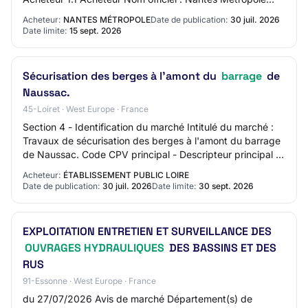
Forme juridique de l’acheteur : Autorité lo…
Acheteur:
NANTES MÉTROPOLE
Date de publication:
30 juil. 2026
Date limite:
15 sept. 2026
Sécurisation des berges à l'amont du
barrage
de
Naussac.
45-Loiret · West Europe · France
Section 4 - Identification du marché Intitulé du marché :
Travaux de sécurisation des berges à l'amont du barrage
de Naussac. Code CPV principal - Descripteur principal :
45246200 Type de marché : Tr…
Acheteur:
ÉTABLISSEMENT PUBLIC LOIRE
Date de publication:
30 juil. 2026
Date limite:
30 sept. 2026
EXPLOITATION ENTRETIEN ET SURVEILLANCE DES
OUVRAGES HYDRAULIQUES
DES BASSINS ET DES
RUS
91-Essonne · West Europe · France
du 27/07/2026 Avis de marché Département(s) de