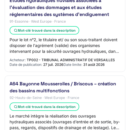
Etudes hydrauliques fluviales associées à
l'évaluation des dommages et aux études
réglementaires des systèmes d'endiguement
91-Essonne · West Europe · France
Mot-clé trouvé dans la description
Pour le lot n°2, le titulaire et/ ou son sous-traitant doivent
disposer de l'agrément (valide) des organismes
intervenant pour la sécurité ouvrages hydrauliques, dans
la catégorie C « Barrages de cla…
Acheteur:
TP002 - TRIBUNAL ADMINISTRATIF DE VERSAILLES
Date de publication:
27 juil. 2026
Date limite:
31 août 2026
A64 Bayonne Mousserolles / Briscous – création
des bassins multifonctions
92-Hauts-de-Seine · West Europe · France
Mot-clé trouvé dans la description
Le marché intègre la réalisation des ouvrages
hydrauliques associés (ouvrages d’entrée et de sortie, by-
pass, regards, dispositifs de drainage et de lestage). Les