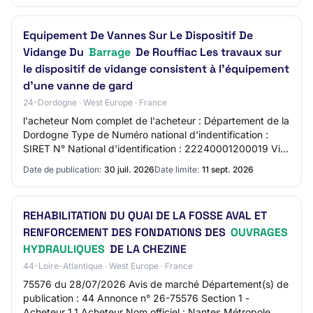
Equipement De Vannes Sur Le Dispositif De
Vidange Du
Barrage
De Rouffiac Les travaux sur
le dispositif de vidange consistent à l'équipement
d'une vanne de gard
24-Dordogne · West Europe · France
l'acheteur Nom complet de l'acheteur : Département de la
Dordogne Type de Numéro national d'indentification :
SIRET N° National d'identification : 22240001200019 Ville
: PERIGUEUX Code postal : 24019…
Date de publication:
30 juil. 2026
Date limite:
11 sept. 2026
REHABILITATION DU QUAI DE LA FOSSE AVAL ET
RENFORCEMENT DES FONDATIONS DES
OUVRAGES
HYDRAULIQUES
DE LA CHEZINE
44-Loire-Atlantique · West Europe · France
75576 du 28/07/2026 Avis de marché Département(s) de
publication : 44 Annonce n° 26-75576 Section 1 -
Acheteur 1.1 Acheteur Nom officiel : Nantes Métropole