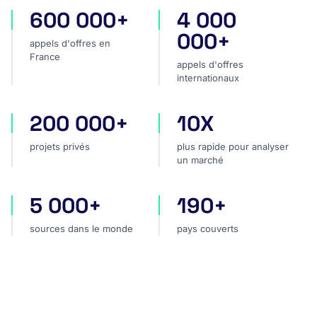
600 000+
4 000
appels d'offres en France
appels d'offres internatio
000+
appels d'offres en
France
appels d'offres
internationaux
200 000+
10X
projets privés
plus rapide pour analyser
projets privés
plus rapide pour analyser
un marché
5 000+
190+
sources dans le monde
pays couverts
sources dans le monde
pays couverts