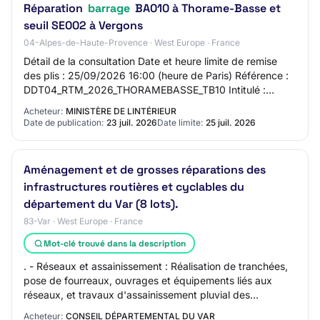
Réparation
barrage
BA010 à Thorame-Basse et
seuil SE002 à Vergons
04-Alpes-de-Haute-Provence · West Europe · France
Détail de la consultation Date et heure limite de remise
des plis : 25/09/2026 16:00 (heure de Paris) Référence :
DDT04_RTM_2026_THORAMEBASSE_TB10 Intitulé :
Réparation barrage BA010 à Thorame-Basse…
Acheteur:
MINISTÈRE DE LINTÉRIEUR
Date de publication:
23 juil. 2026
Date limite:
25 juil. 2026
Aménagement et de grosses réparations des
infrastructures routières et cyclables du
département du Var (8 lots).
83-Var · West Europe · France
Mot-clé trouvé dans la description
. - Réseaux et assainissement : Réalisation de tranchées,
pose de fourreaux, ouvrages et équipements liés aux
réseaux, et travaux d'assainissement pluvial des
infrastructures (gestion des eaux, fossé…
Acheteur:
CONSEIL DÉPARTEMENTAL DU VAR