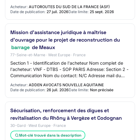
travaux comprennent également les di…
Acheteur:
AUTOROUTES DU SUD DE LA FRANCE (ASF)
Date de publication:
27 juil. 2026
Date limite:
25 sept. 2026
Mission d’assistance juridique à maîtrise
d’ouvrage pour le projet de reconstruction du
barrage
de Meaux
77-Seine-et-Marne · West Europe · France
Section 1 - Identification de l'acheteur Nom complet de
l'acheteur: VNF - DTBS - SOP PARIS Adresse: Section 2 -
Communication Nom du contact: N/C Adresse mail du
contact: N/C Numéro de téléphone du c…
Acheteur:
ADDEN AVOCATS NOUVELLE AQUITAINE
Date de publication:
26 juil. 2026
Date limite:
Non précisée
Sécurisation, renforcement des digues et
revitalisation du Rhôny à Vergèze et Codognan
30-Gard · West Europe · France
Mot-clé trouvé dans la description