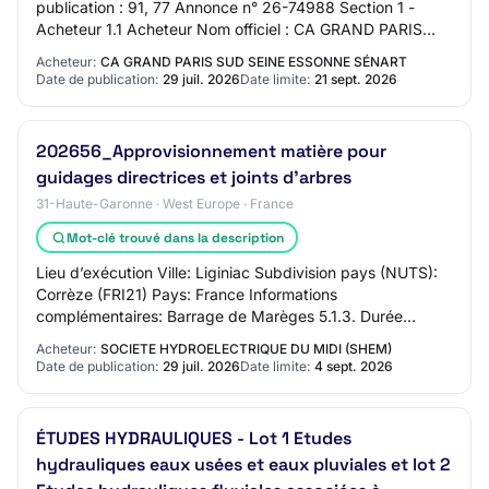
publication : 91, 77 Annonce n° 26-74988 Section 1 -
Acheteur 1.1 Acheteur Nom officiel : CA GRAND PARIS
SUD SEINE ESSONNE SENART Forme juridique de l’a…
Acheteur:
CA GRAND PARIS SUD SEINE ESSONNE SÉNART
Date de publication:
29 juil. 2026
Date limite:
21 sept. 2026
202656_Approvisionnement matière pour
guidages directrices et joints d'arbres
31-Haute-Garonne · West Europe · France
Mot-clé trouvé dans la description
Lieu d’exécution Ville: Liginiac Subdivision pays (NUTS):
Corrèze (FRI21) Pays: France Informations
complémentaires: Barrage de Marèges 5.1.3. Durée
estimée Date de fin de durée: 18/03/2027 Autre dur…
Acheteur:
SOCIETE HYDROELECTRIQUE DU MIDI (SHEM)
Date de publication:
29 juil. 2026
Date limite:
4 sept. 2026
ÉTUDES HYDRAULIQUES - Lot 1 Etudes
hydrauliques eaux usées et eaux pluviales et lot 2