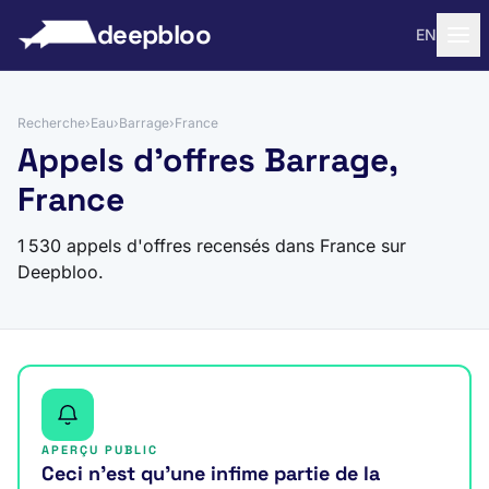
 au contenu
deepbloo
EN
Recherche
›
Eau
›
Barrage
›
France
Appels d'offres Barrage,
France
1 530 appels d'offres recensés dans France sur
Deepbloo.
APERÇU PUBLIC
Ceci n’est qu’une infime partie de la