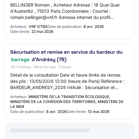
BELLINGER Romain , Acheteur Adresse : 18 Quai Quai
d'Austerlitz , 75013 Paris Coordonnées : Courriel :
romain.bellinger@vnf.fr Adresse internet du profil
d'acheteur : https://www.marches-publics.gouv…
Acheteur:
VNF DTBS
Date de publication:
8 avr. 2026
Date limite:
22 mai 2026
Sécurisation et remise en service du bardeur du
barrage
d’Andrésy (78)
78-Yvelines · West Europe · France
Détail de la consultation Date et heure limite de remise
des plis : 13/05/2026 12:00 (heure de Paris) Référence :
BARDEUR_ANDRESY_2026 Intitulé : Sécurisation et
remise en service du bardeur du barra…
Acheteur:
MINISTÈRE DE LA TRANSITION ÉCOLOGIQUE,
MINISTÈRE DE LA COHÉSION DES TERRITOIRES, MINISTÈRE DE
LA MER
Date de publication:
8 avr. 2026
Date limite:
13 mai 2026