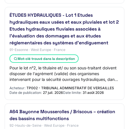
ÉTUDES HYDRAULIQUES - Lot 1 Etudes
hydrauliques eaux usées et eaux pluviales et lot 2
Etudes hydrauliques fluviales associées à
l'évaluation des dommages et aux études
réglementaires des systèmes d'endiguement
91-Essonne · West Europe · France
Mot-clé trouvé dans la description
Pour le lot n°2, le titulaire et/ ou son sous-traitant doivent
disposer de l'agrément (valide) des organismes
intervenant pour la sécurité ouvrages hydrauliques, dans
la catégorie C « Barrages de cla…
Acheteur:
TP002 - TRIBUNAL ADMINISTRATIF DE VERSAILLES
Date de publication:
27 juil. 2026
Date limite:
31 août 2026
A64 Bayonne Mousserolles / Briscous – création
des bassins multifonctions
92-Hauts-de-Seine · West Europe · France