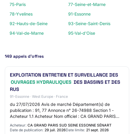
75-Paris
77-Seine-et-Marne
78-Yvelines
91-Essonne
92-Hauts-de-Seine
93-Seine-Saint-Denis
94-Val-de-Marne
95-Val-d'Oise
149 appels d’offres
EXPLOITATION ENTRETIEN ET SURVEILLANCE DES
OUVRAGES HYDRAULIQUES
DES BASSINS ET DES
RUS
91-Essonne · West Europe · France
du 27/07/2026 Avis de marché Département(s) de
publication : 91, 77 Annonce n° 26-74988 Section 1 -
Acheteur 1.1 Acheteur Nom officiel : CA GRAND PARIS
SUD SEINE ESSONNE SENART Forme juridique de l’a…
Acheteur:
CA GRAND PARIS SUD SEINE ESSONNE SÉNART
Date de publication:
29 juil. 2026
Date limite:
21 sept. 2026