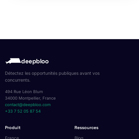
deepbloo
Détectez les opportunités publiques avant vos
concurrents.
494 Rue Léon Blum
34000 Montpellier, France
contact@deepbloo.com
+33 7 52 05 87 54
Produit
Ressources
France
Blog