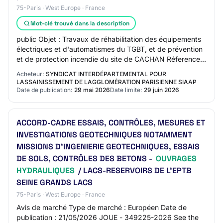
75-Paris · West Europe · France
Mot-clé trouvé dans la description
public Objet : Travaux de réhabilitation des équipements
électriques et d'automatismes du TGBT, et de prévention
et de protection incendie du site de CACHAN Réference
acheteur : 20250510 Type de marc…
Acheteur:
SYNDICAT INTERDÉPARTEMENTAL POUR
LASSAINISSEMENT DE LAGGLOMÉRATION PARISIENNE SIAAP
Date de publication:
29 mai 2026
Date limite:
29 juin 2026
ACCORD-CADRE ESSAIS, CONTRÔLES, MESURES ET
INVESTIGATIONS GEOTECHNIQUES NOTAMMENT
MISSIONS D'INGENIERIE GEOTECHNIQUES, ESSAIS
DE SOLS, CONTRÔLES DES BETONS -
OUVRAGES
HYDRAULIQUES
/ LACS-RESERVOIRS DE L'EPTB
SEINE GRANDS LACS
75-Paris · West Europe · France
Avis de marché Type de marché : Européen Date de
publication : 21/05/2026 JOUE - 349225-2026 See the