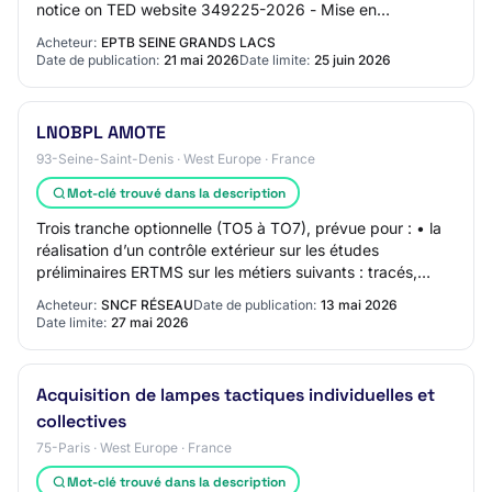
notice on TED website 349225-2026 - Mise en
concurrence 349225-2026 349225-2026 - Mise en
Acheteur:
EPTB SEINE GRANDS LACS
concurre…
Date de publication:
21 mai 2026
Date limite:
25 juin 2026
LNOBPL AMOTE
93-Seine-Saint-Denis · West Europe · France
Mot-clé trouvé dans la description
Trois tranche optionnelle (TO5 à TO7), prévue pour : • la
réalisation d’un contrôle extérieur sur les études
préliminaires ERTMS sur les métiers suivants : tracés,
caténaires, énergie électrique, tél…
Acheteur:
SNCF RÉSEAU
Date de publication:
13 mai 2026
Date limite:
27 mai 2026
Acquisition de lampes tactiques individuelles et
collectives
75-Paris · West Europe · France
Mot-clé trouvé dans la description