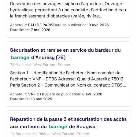
Description des ouvrages : siphon d'aqueduc : Ouvrage
hydraulique permettant à une conduite d'adduction d'eau
le franchissement d'obstacles (vallée, rivière,
infrastructure etc.), en faisant transite…
Acheteur:
EAU DE PARIS
Date de publication:
9 avr. 2026
Date limite:
7 mai 2026
Sécurisation et remise en service du bardeur du
barrage
d’Andrésy (78)
78-Yvelines · West Europe · France
Section 1 - Identification de l'acheteur Nom complet de
l'acheteur: VNF - DTBS Adresse: Quai d'Austerlitz 75013
Paris Section 2 - Communication Nom du contact: DTBS
Bureau de la commande publique - D…
Acheteur:
VNF DTBS
Date de publication:
8 avr. 2026
Date limite:
13 mai 2026
Réparation de la passe 3 et sécurisation des accès
aux moteurs du
barrage
de Bougival
13-Bouches-du-Rhône · West Europe · France