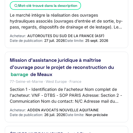
Mot-clé trouvé dans la description
Le marché intègre la réalisation des ouvrages
hydrauliques associés (ouvrages d’entrée et de sortie, by-
pass, regards, dispositifs de drainage et de lestage). Les
travaux comprennent également les di…
Acheteur:
AUTOROUTES DU SUD DE LA FRANCE (ASF)
Date de publication:
27 juil. 2026
Date limite:
25 sept. 2026
Mission d’assistance juridique à maîtrise
d’ouvrage pour le projet de reconstruction du
barrage
de Meaux
77-Seine-et-Marne · West Europe · France
Section 1 - Identification de l'acheteur Nom complet de
l'acheteur: VNF - DTBS - SOP PARIS Adresse: Section 2 -
Communication Nom du contact: N/C Adresse mail du
contact: N/C Numéro de téléphone du c…
Acheteur:
ADDEN AVOCATS NOUVELLE AQUITAINE
Date de publication:
26 juil. 2026
Date limite:
Non précisée