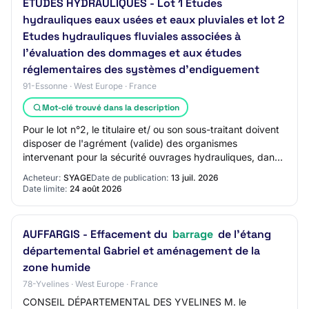
ÉTUDES HYDRAULIQUES - Lot 1 Etudes
hydrauliques eaux usées et eaux pluviales et lot 2
Etudes hydrauliques fluviales associées à
l'évaluation des dommages et aux études
réglementaires des systèmes d'endiguement
91-Essonne · West Europe · France
Mot-clé trouvé dans la description
Pour le lot n°2, le titulaire et/ ou son sous-traitant doivent
disposer de l'agrément (valide) des organismes
intervenant pour la sécurité ouvrages hydrauliques, dans
la catégorie C « Barrages de cla…
Acheteur:
SYAGE
Date de publication:
13 juil. 2026
Date limite:
24 août 2026
AUFFARGIS - Effacement du
barrage
de l'étang
départemental Gabriel et aménagement de la
zone humide
78-Yvelines · West Europe · France
CONSEIL DÉPARTEMENTAL DES YVELINES M. le