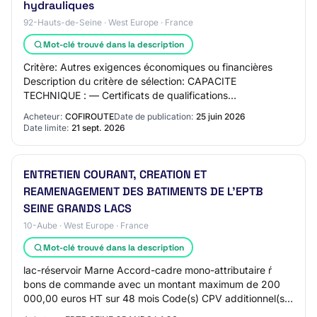
hydrauliques
92-Hauts-de-Seine · West Europe · France
Mot-clé trouvé dans la description
Critère: Autres exigences économiques ou financières
Description du critère de sélection: CAPACITE
TECHNIQUE : — Certificats de qualifications
professionnelles établis par des organismes
Acheteur:
COFIROUTE
Date de publication:
25 juin 2026
indépendants…
Date limite:
21 sept. 2026
ENTRETIEN COURANT, CREATION ET
REAMENAGEMENT DES BATIMENTS DE L'EPTB
SEINE GRANDS LACS
10-Aube · West Europe · France
Mot-clé trouvé dans la description
lac-réservoir Marne Accord-cadre mono-attributaire ŕ
bons de commande avec un montant maximum de 200
000,00 euros HT sur 48 mois Code(s) CPV additionnel(s)
- Descripteur principal : 45421000 Estimati…