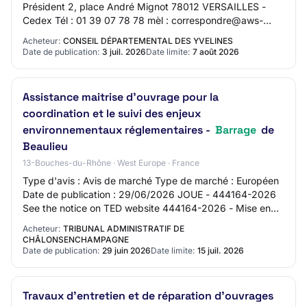
Président 2, place André Mignot 78012 VERSAILLES -
Cedex Tél : 01 39 07 78 78 mèl : correspondre@aws-
france.com web : http://www.yvelines.fr SIRET
Acheteur:
CONSEIL DÉPARTEMENTAL DES YVELINES
22780646000…
Date de publication:
3 juil. 2026
Date limite:
7 août 2026
Assistance maitrise d'ouvrage pour la
coordination et le suivi des enjeux
environnementaux réglementaires -
Barrage
de
Beaulieu
13-Bouches-du-Rhône · West Europe · France
Type d'avis : Avis de marché Type de marché : Européen
Date de publication : 29/06/2026 JOUE - 444164-2026
See the notice on TED website 444164-2026 - Mise en
concurrence 444164-2026 444164-2026 - Mi…
Acheteur:
TRIBUNAL ADMINISTRATIF DE
CHÂLONSENCHAMPAGNE
Date de publication:
29 juin 2026
Date limite:
15 juil. 2026
Travaux d’entretien et de réparation d’ouvrages