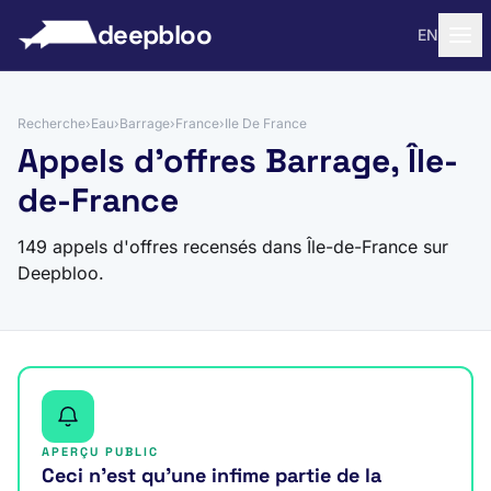
 au contenu
deepbloo
EN
Recherche
›
Eau
›
Barrage
›
France
›
Ile De France
Appels d'offres Barrage, Île-
de-France
149 appels d'offres recensés dans Île-de-France sur
Deepbloo.
APERÇU PUBLIC
Ceci n’est qu’une infime partie de la