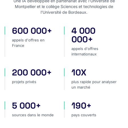
Une IA développée en partenariat avec l'Université de
Montpellier et le collège Sciences et technologies de
l'Université de Bordeaux.
600 000+
4 000
appels d'offres en France
appels d'offres internatio
000+
appels d'offres en
France
appels d'offres
internationaux
200 000+
10X
projets privés
plus rapide pour analyser
projets privés
plus rapide pour analyser
un marché
5 000+
190+
sources dans le monde
pays couverts
sources dans le monde
pays couverts