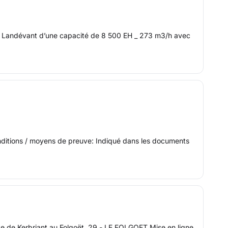
de Landévant d’une capacité de 8 500 EH _ 273 m3/h avec
onditions / moyens de preuve: Indiqué dans les documents
 de Kerbriant au Folgoët. 29 - LE FOLGOET Mise en ligne