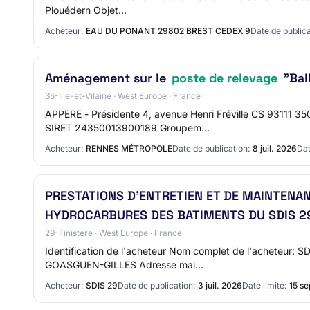
Plouédern Objet…
Acheteur:
EAU DU PONANT 29802 BREST CEDEX 9
Date de publica
Aménagement sur le
poste de relevage
"Bal
35-Ille-et-Vilaine · West Europe · France
APPERE - Présidente 4, avenue Henri Fréville CS 93111 
SIRET 24350013900189 Groupem…
Acheteur:
RENNES MÉTROPOLE
Date de publication:
8 juil. 2026
Dat
PRESTATIONS D’ENTRETIEN ET DE MAINTENA
HYDROCARBURES DES BATIMENTS DU SDIS 2
29-Finistère · West Europe · France
Identification de l'acheteur Nom complet de l'acheteur
GOASGUEN-GILLES Adresse mai…
Acheteur:
SDIS 29
Date de publication:
3 juil. 2026
Date limite:
15 se