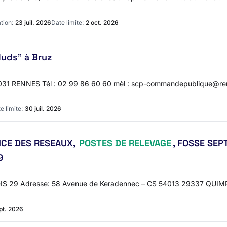
tion:
23 juil. 2026
Date limite:
2 oct. 2026
luds" à Bruz
35031 RENNES Tél : 02 99 86 60 60 mèl : scp-commandepublique@ren
e limite:
30 juil. 2026
NCE DES RESEAUX,
POSTES DE RELEVAGE
, FOSSE SEP
9
: SDIS 29 Adresse: 58 Avenue de Keradennec – CS 54013 29337 QUIM
pt. 2026