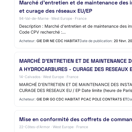
Marché d'entretien et de maintenance des in
et curage des réseaux EU/EP
94-Val-de-Marne · West Europe · France
Description : Marché d'entretien et de maintenance des in
Code CPV recherché :…
Acheteur:
GIE DIR NE CDC HABITAT
Date de publication:
20 févr. 2
MARCHÉ D'ENTRETIEN ET DE MAINTENANCE DE
A HYDROCARBURES - CURAGE DES RESEAUX E
14-Calvados · West Europe · France
MARCHÉ D'ENTRETIEN ET DE MAINTENANCE DES INSTAL
CURAGE DES RESEAUX EU / EP Date limite (heure de Pari
Acheteur:
GIE DIR GO CDC HABITAT PCAC POLE CONTRATS ET
Da
Mise en conformité des coffrets de comma
22-Côtes-d'Armor · West Europe · France