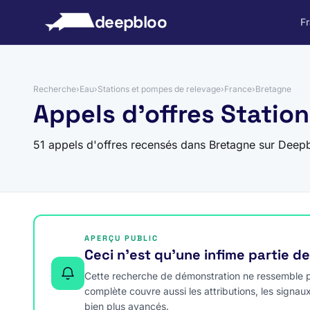
 au contenu
deepbloo
F
Recherche
›
Eau
›
Stations et pompes de relevage
›
France
›
Bretagne
Appels d'offres Statio
51 appels d'offres recensés dans Bretagne sur Deep
APERÇU PUBLIC
Ceci n’est qu’une infime partie d
Cette recherche de démonstration ne ressemble pa
complète couvre aussi les attributions, les signau
bien plus avancés.