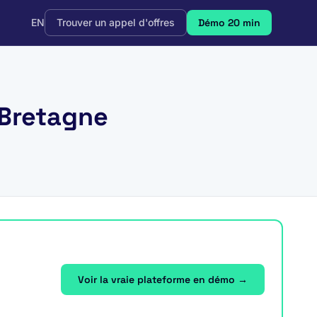
EN
Trouver un appel d'offres
Démo 20 min
 Bretagne
Voir la vraie plateforme en démo →