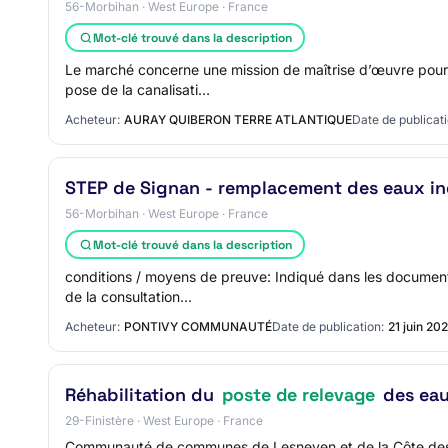
56-Morbihan · West Europe · France
Mot-clé trouvé dans la description
Le marché concerne une mission de maîtrise d’œuvre pour 
pose de la canalisati…
Acheteur:
AURAY QUIBERON TERRE ATLANTIQUE
Date de publicati
STEP de Signan - remplacement des eaux ind
56-Morbihan · West Europe · France
Mot-clé trouvé dans la description
conditions / moyens de preuve: Indiqué dans les document
de la consultation…
Acheteur:
PONTIVY COMMUNAUTÉ
Date de publication:
21 juin 20
Réhabilitation du
poste de relevage
des eau
29-Finistère · West Europe · France
Communauté de communes de Lesneven et de la Côte des L