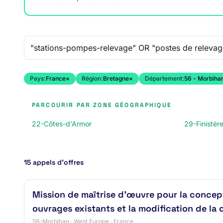
Recherche libre
Pays:
France
×
Région:
Bretagne
×
Département:
56 - Morbiha
PARCOURIR PAR ZONE GÉOGRAPHIQUE
22-Côtes-d'Armor
29-Finistèr
15 appels d’offres
Mission de maîtrise d’œuvre pour la concept
ouvrages existants et la modification de la 
56-Morbihan · West Europe · France