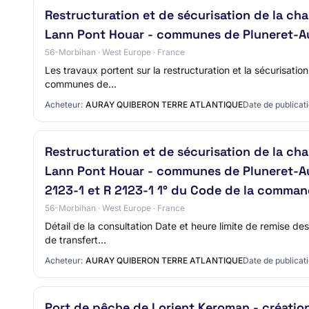
Restructuration et de sécurisation de la ch
Lann Pont Houar - communes de Pluneret-A
56-Morbihan · West Europe · France
Les travaux portent sur la restructuration et la sécurisati
communes de…
Acheteur:
AURAY QUIBERON TERRE ATLANTIQUE
Date de publicati
Restructuration et de sécurisation de la ch
Lann Pont Houar - communes de Pluneret-Aur
2123-1 et R 2123-1 1° du Code de la comman
56-Morbihan · West Europe · France
Détail de la consultation Date et heure limite de remise d
de transfert…
Acheteur:
AURAY QUIBERON TERRE ATLANTIQUE
Date de publicati
Port de pêche de Lorient Keroman - création