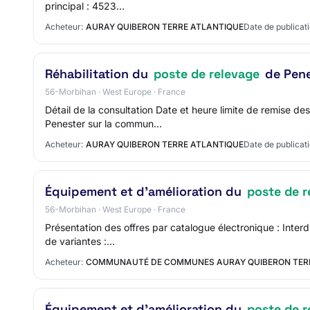
principal : 4523…
Acheteur:
AURAY QUIBERON TERRE ATLANTIQUE
Date de publicati
Réhabilitation du
poste de relevage
de Pene
56-Morbihan · West Europe · France
Détail de la consultation Date et heure limite de remise 
Penester sur la commun…
Acheteur:
AURAY QUIBERON TERRE ATLANTIQUE
Date de publicati
Équipement et d'amélioration du
poste de r
56-Morbihan · West Europe · France
Présentation des offres par catalogue électronique : Interd
de variantes :…
Acheteur:
COMMUNAUTÉ DE COMMUNES AURAY QUIBERON TER
Équipement et d'amélioration du
poste de r