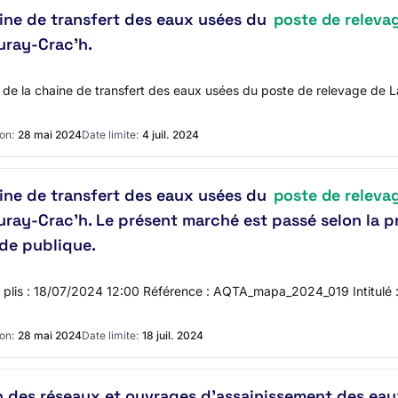
aine de transfert des eaux usées du
poste de releva
uray-Crac'h.
on de la chaine de transfert des eaux usées du poste de relevage de L
on:
28 mai 2024
Date limite:
4 juil. 2024
aine de transfert des eaux usées du
poste de releva
ay-Crac’h. Le présent marché est passé selon la pr
de publique.
es plis : 18/07/2024 12:00 Référence : AQTA_mapa_2024_019 Intitulé :
on:
28 mai 2024
Date limite:
18 juil. 2024
 des réseaux et ouvrages d'assainissement des eaux