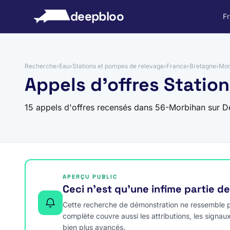
 au contenu
deepbloo
F
Recherche
›
Eau
›
Stations et pompes de relevage
›
France
›
Bretagne
›
Mor
Appels d'offres Statio
15 appels d'offres recensés dans 56-Morbihan sur D
APERÇU PUBLIC
Ceci n’est qu’une infime partie d
Cette recherche de démonstration ne ressemble pa
complète couvre aussi les attributions, les signau
bien plus avancés.