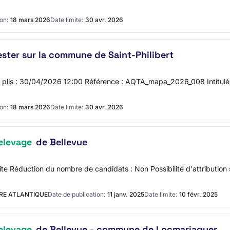
on:
18 mars 2026
Date limite:
30 avr. 2026
ster sur la commune de Saint-Philibert
des plis : 30/04/2026 12:00 Référence : AQTA_mapa_2026_008 Intitulé 
on:
18 mars 2026
Date limite:
30 avr. 2026
elevage
de Bellevue
ite Réduction du nombre de candidats : Non Possibilité d'attribution 
RE ATLANTIQUE
Date de publication:
11 janv. 2025
Date limite:
10 févr. 2025
elevage
de Bellevue - commune de Locmariaquer.