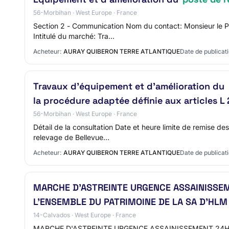
56-Morbihan · West Europe · France
Section 2 - Communication Nom du contact: Monsieur le P
Intitulé du marché: Tra…
Acheteur:
AURAY QUIBERON TERRE ATLANTIQUE
Date de publicati
Travaux d’équipement et d’amélioration du
la procédure adaptée définie aux articles 
56-Morbihan · West Europe · France
Détail de la consultation Date et heure limite de remise 
relevage de Bellevue…
Acheteur:
AURAY QUIBERON TERRE ATLANTIQUE
Date de publicati
MARCHE D'ASTREINTE URGENCE ASSAINISSEME
L'ENSEMBLE DU PATRIMOINE DE LA SA D'HLM
14-Calvados · West Europe · France
MARCHE D'ASTREINTE URGENCE ASSAINISSEMENT 24H/2