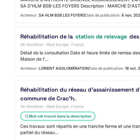
SA D'HLM BSB-LES FOYERS Description : MARCHE D'AS
Acheteur:
SA HLM BSB LES FOYERS
Date de publication:
6 nov. 20
Réhabilitation de la
station de relevage
des 
56-Morbihan · West Europe · France
Détail de la consultation Date et heure limite de remise de
Maison de l’…
Acheteur:
LORIENT AGGLOMÉRATION
Date de publication:
16 oct. 
Réhabilitation du réseau d'assainissement d
commune de Crac'h.
56-Morbihan · West Europe · France
Mot-clé trouvé dans la description
Ces travaux sont répartis en une tranche ferme et une tran
partiel du réseau…