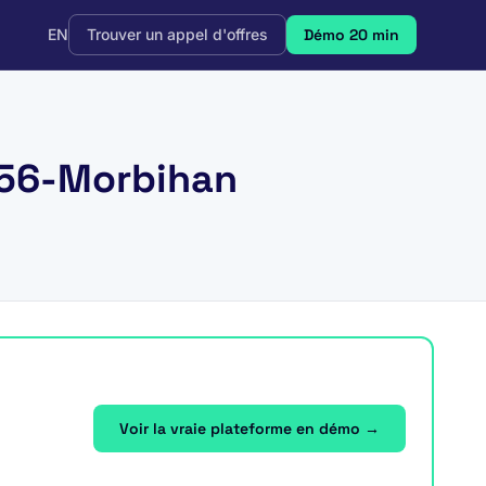
EN
Trouver un appel d'offres
Démo 20 min
, 56-Morbihan
Voir la vraie plateforme en démo →