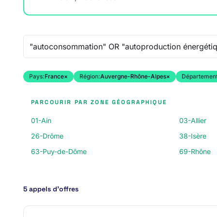
Recherche libre
Pays:
France
×
Région:
Auvergne-Rhône-Alpes
×
Département
PARCOURIR PAR ZONE GÉOGRAPHIQUE
01-Ain
03-Allier
26-Drôme
38-Isère
63-Puy-de-Dôme
69-Rhône
5 appels d’offres