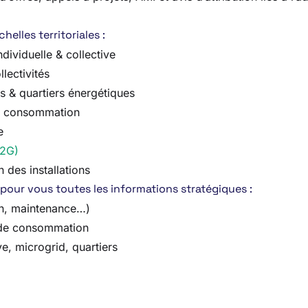
elles territoriales :
dividuelle & collective
lectivités
 & quartiers énergétiques
 la consommation
e
V2G)
 des installations
pour vous toutes les informations stratégiques :
on, maintenance…)
s de consommation
e, microgrid, quartiers