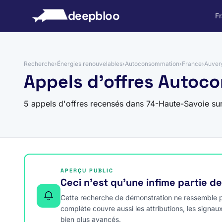
 au contenu
deepbloo
F
Recherche
›
Énergies renouvelables
›
Autoconsommation
›
France
›
Auver
Appels d'offres Autoc
5 appels d'offres recensés dans 74-Haute-Savoie su
APERÇU PUBLIC
Ceci n’est qu’une infime partie d
Cette recherche de démonstration ne ressemble pa
complète couvre aussi les attributions, les signau
bien plus avancés.