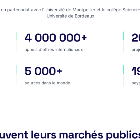
n partenariat avec l'Université de Montpellier et le collège Science
l'Université de Bordeaux.
4 000 000+
2
appels d'offres internationaux
pro
appels d'offres internationaux
proj
5 000+
1
hé
sources dans le monde
pay
sources dans le monde
pays
rouvent leurs marchés public