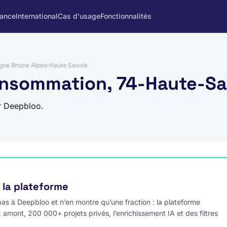
rance
International
Cas d'usage
Fonctionnalités
gne Rhone Alpes
›
Haute Savoie
onsommation, 74-Haute-Sa
r Deepbloo.
e la plateforme
s à Deepbloo et n’en montre qu’une fraction : la plateforme
x amont, 200 000+ projets privés, l’enrichissement IA et des filtres