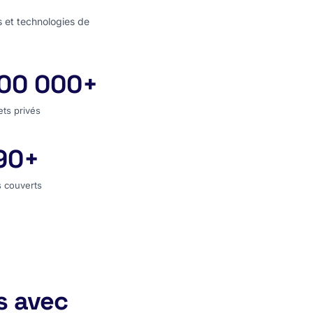
s et technologies de
00 000+
jets privés
ets privés
90+
s couverts
 couverts
s avec