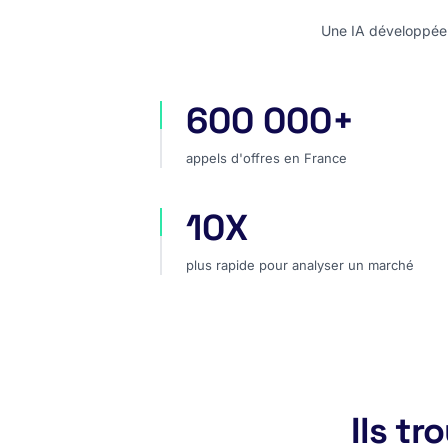
Une IA développée e
600 000+
appels d'offres en France
appels d'offres en France
10X
plus rapide pour analyser un marc
plus rapide pour analyser un marché
Ils t