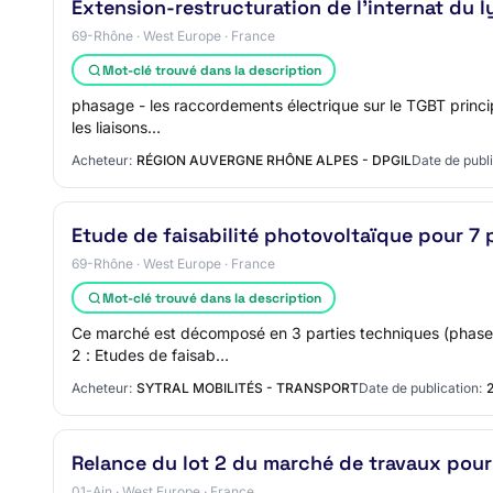
Extension-restructuration de l'internat du ly
69-Rhône · West Europe · France
Mot-clé trouvé dans la description
phasage - les raccordements électrique sur le TGBT principa
les liaisons…
Acheteur:
RÉGION AUVERGNE RHÔNE ALPES - DPGIL
Date de publi
Etude de faisabilité photovoltaïque pour 7
69-Rhône · West Europe · France
Mot-clé trouvé dans la description
Ce marché est décomposé en 3 parties techniques (phases)
2 : Etudes de faisab…
Acheteur:
SYTRAL MOBILITÉS - TRANSPORT
Date de publication:
Relance du lot 2 du marché de travaux pour 
01-Ain · West Europe · France