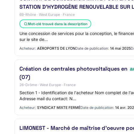
STATION D'HYDROGÈNE RENOUVELABLE SUR LE
69-Rhône · West Europe · France
Mot-clé trouvé dans la description
Une concession de services pour la conception, le financem
sur le site de…
Acheteur:
AÉROPORTS DE LYON
Date de publication:
14 mai 2025
Da
Création de centrales photovoltaïques en
a
(07)
26-Drôme · West Europe · France
Section 1 - Identification de l'acheteur Nom complet de 
Adresse mail du contact: N…
Acheteur:
SYNDICAT MIXTE FERMÉ
Date de publication:
14 avr. 20
LIMONEST - Marché de maîtrise d'oeuvre pour