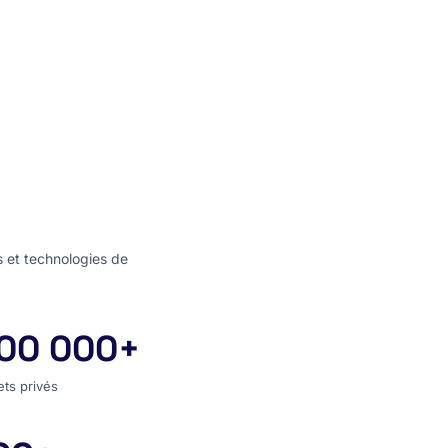
s et technologies de
00 000+
jets privés
ets privés
s couverts