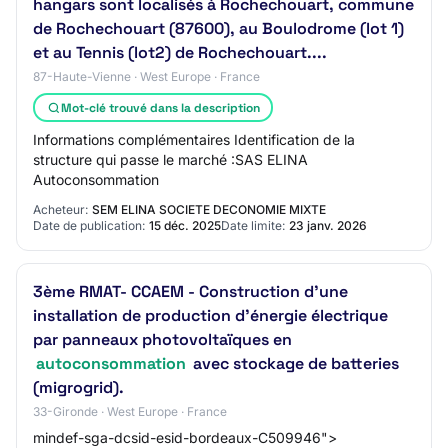
hangars sont localisés à Rochechouart, commune
de Rochechouart (87600), au Boulodrome (lot 1)
et au Tennis (lot2) de Rochechouart....
87-Haute-Vienne · West Europe · France
Mot-clé trouvé dans la description
Informations complémentaires Identification de la
structure qui passe le marché :SAS ELINA
Autoconsommation
Acheteur:
SEM ELINA SOCIETE DECONOMIE MIXTE
Date de publication:
15 déc. 2025
Date limite:
23 janv. 2026
3ème RMAT- CCAEM - Construction d'une
installation de production d'énergie électrique
par panneaux photovoltaïques en
autoconsommation
avec stockage de batteries
(migrogrid).
33-Gironde · West Europe · France
mindef-sga-dcsid-esid-bordeaux-C509946">