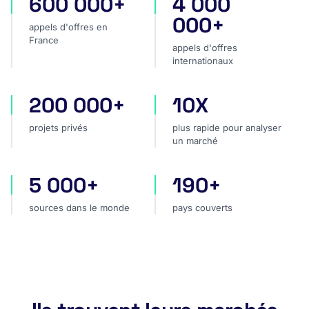
600 000+
4 000
appels d'offres en France
appels d'offres internatio
000+
appels d'offres en
France
appels d'offres
internationaux
200 000+
10X
projets privés
plus rapide pour analyser
projets privés
plus rapide pour analyser
un marché
5 000+
190+
sources dans le monde
pays couverts
sources dans le monde
pays couverts