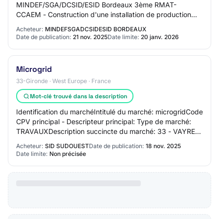
MINDEF/SGA/DCSID/ESID Bordeaux 3ème RMAT-
CCAEM - Construction d'une installation de production
d'énergie électrique par panneaux photovoltaïques en
Acheteur:
MINDEFSGADCSIDESID BORDEAUX
autoconso…
Date de publication:
21 nov. 2025
Date limite:
20 janv. 2026
Microgrid
33-Gironde · West Europe · France
Mot-clé trouvé dans la description
Identification du marchéIntitulé du marché: microgridCode
CPV principal - Descripteur principal: Type de marché:
TRAVAUXDescription succincte du marché: 33 - VAYRES
- 3ème RMAT- CCAEM - Construction…
Acheteur:
SID SUDOUEST
Date de publication:
18 nov. 2025
Date limite:
Non précisée