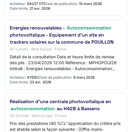
Adresse mail du contact: N/C Numéro…
Acheteur:
EAU17 (17)
Date de publication:
10 mars 2026
Date limite:
21 avr. 2026
Energies renouvelables -
Autoconsommation
photovoltaïque - Equipement d'un site en
trackers solaires sur la commune de POUILLON
40-Landes · West Europe · France
Détail de la consultation Date et heure limite de remise
des plis : 23/04/2026 12:00 Référence : MPHOPOUI26
Intitulé : Energies renouvelables - Autoconsommation
photovoltaïque - Equipement d'un site…
Acheteur:
SYDEC
Date de publication:
9 mars 2026
Date limite:
23 avr. 2026
Réalisation d'une centrale photovoltaïque en
autoconsommation
au H42B à Bassens
33-Gironde · West Europe · France
Prix des prestations (40 %):L''appréciation du critère prix
est établie selon la façon suivante : (Offre moins-