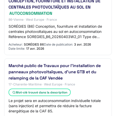
CONCEPTION, FOURNITURE ET INSTALLATION DE
CENTRALES PHOTOVOLTAÏQUES AU SOL EN
AUTOCONSOMMATION
86-Vienne · West Europe · France
SORÉGIES (86) Conception, fourniture et installation de
centrales photovoltaïques au sol en autoconsommation
Référence SOREGIES_86_20260403W2_01 Type de
marché / Type de prestation Public (Autres org…
Acheteur:
SORÉGIES 86
Date de publication:
3 avr. 2026
Date limite:
17 avr. 2026
Marché public de Travaux pour l'installation de
panneaux photovoltaïques, d'une GTB et du
relamping de la CAF Vendée
17-Charente-Maritime · West Europe · France
Mot-clé trouvé dans la description
Le projet sera en autoconsommation individuelle totale
(sans injection) et permettra de réduire la facture
énergétique de la CAF 85.