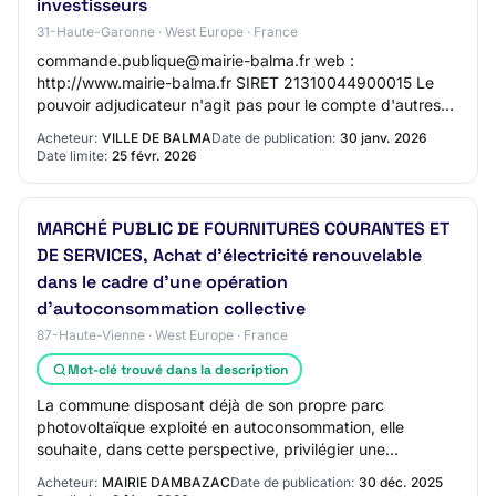
investisseurs
31-Haute-Garonne · West Europe · France
commande.publique@mairie-balma.fr web :
http://www.mairie-balma.fr SIRET 21310044900015 Le
pouvoir adjudicateur n'agit pas pour le compte d'autres
pouvoirs adjudicateurs Principale(s) activité(s) du…
Acheteur:
VILLE DE BALMA
Date de publication:
30 janv. 2026
Date limite:
25 févr. 2026
MARCHÉ PUBLIC DE FOURNITURES COURANTES ET
DE SERVICES, Achat d'électricité renouvelable
dans le cadre d'une opération
d'autoconsommation collective
87-Haute-Vienne · West Europe · France
Mot-clé trouvé dans la description
La commune disposant déjà de son propre parc
photovoltaïque exploité en autoconsommation, elle
souhaite, dans cette perspective, privilégier une
diversification de son mix énergétique en s'appuyant s…
Acheteur:
MAIRIE DAMBAZAC
Date de publication:
30 déc. 2025