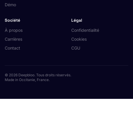
Démo
Société
Légal
À propos
Confidentialité
Carrières
Cookies
Contact
CGU
© 2026 Deepbloo. Tous droits réservés.
Made in Occitanie, France.