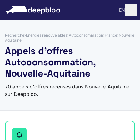
 au contenu
deepbloo
EN
Recherche
›
Énergies renouvelables
›
Autoconsommation
›
France
›
Nouvelle
Aquitaine
Appels d'offres
Autoconsommation,
Nouvelle-Aquitaine
70 appels d'offres recensés dans Nouvelle-Aquitaine
sur Deepbloo.