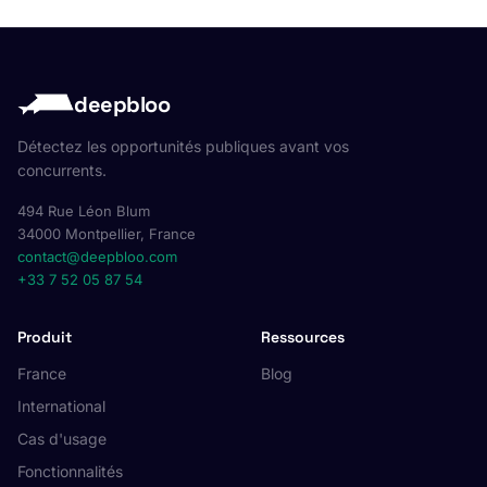
deepbloo
Détectez les opportunités publiques avant vos
concurrents.
494 Rue Léon Blum
34000 Montpellier, France
contact@deepbloo.com
+33 7 52 05 87 54
Produit
Ressources
France
Blog
International
Cas d'usage
Fonctionnalités