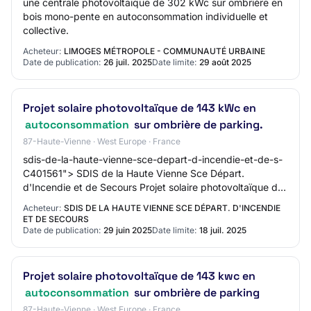
une centrale photovoltaïque de 302 kWc sur ombrière en
bois mono-pente en autoconsommation individuelle et
collective.
Acheteur:
LIMOGES MÉTROPOLE - COMMUNAUTÉ URBAINE
Date de publication:
26 juil. 2025
Date limite:
29 août 2025
Projet solaire photovoltaïque de 143 kWc en
autoconsommation
sur ombrière de parking.
87-Haute-Vienne · West Europe · France
sdis-de-la-haute-vienne-sce-depart-d-incendie-et-de-s-
C401561"> SDIS de la Haute Vienne Sce Départ.
d'Incendie et de Secours Projet solaire photovoltaïque de
143 kWc en autoconsommation
Acheteur:
SDIS DE LA HAUTE VIENNE SCE DÉPART. D'INCENDIE
ET DE SECOURS
Date de publication:
29 juin 2025
Date limite:
18 juil. 2025
Projet solaire photovoltaïque de 143 kwc en
autoconsommation
sur ombrière de parking
87-Haute-Vienne · West Europe · France