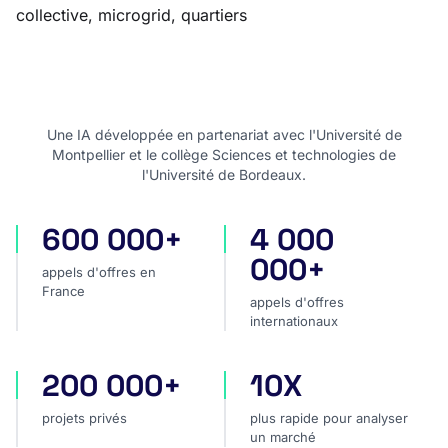
collective, microgrid, quartiers
Une IA développée en partenariat avec l'Université de
Montpellier et le collège Sciences et technologies de
l'Université de Bordeaux.
600 000+
4 000
appels d'offres en France
appels d'offres internatio
000+
appels d'offres en
France
appels d'offres
internationaux
200 000+
10X
projets privés
plus rapide pour analyser
projets privés
plus rapide pour analyser
un marché