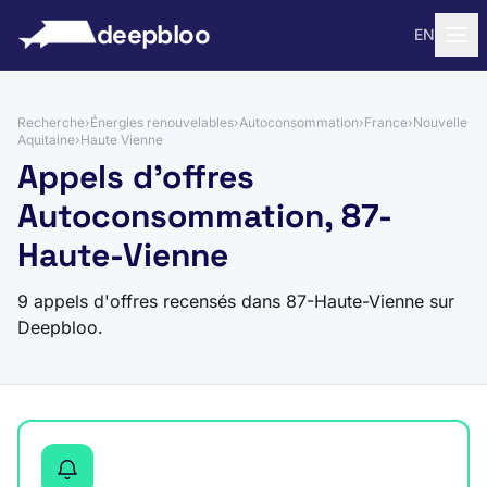
 au contenu
deepbloo
EN
Recherche
›
Énergies renouvelables
›
Autoconsommation
›
France
›
Nouvelle
Aquitaine
›
Haute Vienne
Appels d'offres
Autoconsommation, 87-
Haute-Vienne
9 appels d'offres recensés dans 87-Haute-Vienne sur
Deepbloo.