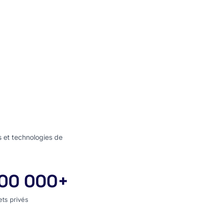
s et technologies de
00 000+
jets privés
ets privés