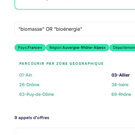
Recherche libre
Pays:
France
×
Région:
Auvergne-Rhône-Alpes
×
Département
PARCOURIR PAR ZONE GÉOGRAPHIQUE
01-Ain
03-Allier
26-Drôme
38-Isère
63-Puy-de-Dôme
69-Rhône
9 appels d’offres