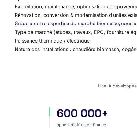
Exploitation, maintenance, optimisation et repowering
Rénovation, conversion & modernisation d’unités exis
Grâce à notre expertise du marché biomasse, nous ide
Type de marché (études, travaux, EPC, fourniture é
Puissance thermique / électrique
Nature des installations : chaudière biomasse, cogén
Une IA développée e
600 000+
appels d'offres en France
appels d'offres en France