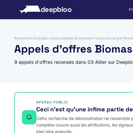
 au contenu
deepbloo
F
Recherche
›
Énergies renouvelables
›
Biomasse
›
France
›
Auvergne Rhone
Appels d'offres Biomass
9 appels d'offres recensés dans 03-Allier sur Deepbl
APERÇU PUBLIC
Ceci n’est qu’une infime partie d
Cette recherche de démonstration ne ressemble pa
complète couvre aussi les attributions, les signau
bien plus avancés.