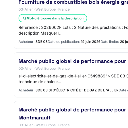
Fourniture de combustibles bois énergie gra
03-Allier · West Europe · France
Mot-clé trouvé dans la description
Référence : 2026002F Lots : 2 Nature des prestations : Fo
description Masquer l…
Acheteur:
SDE 03
Date de publication:
19 juin 2026
Date limite:
20 ju
Marché public global de performance pour l
03-Allier · West Europe · France
si-d-electricite-et-de-gaz-de-l-allier-C549889"> SDE 03 SI 
technique de chaleur…
Acheteur:
SDE 03 SI D'ÉLECTRICITÉ ET DE GAZ DE L 'ALLIER
Date 
Marché public global de performance pour l
Montmarault
03-Allier · West Europe · France