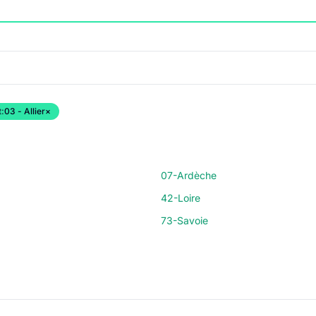
:
03 - Allier
×
07-Ardèche
42-Loire
73-Savoie