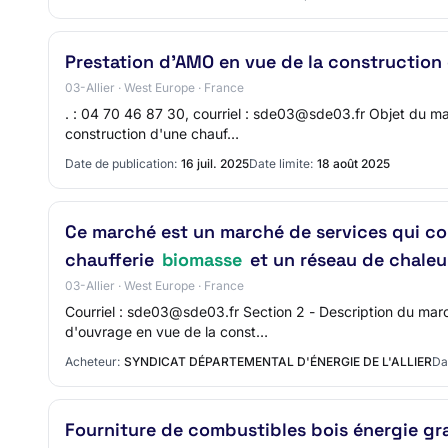
Prestation d'AMO en vue de la construction
03-Allier · West Europe · France
. : 04 70 46 87 30, courriel : sde03@sde03.fr Objet du ma
construction d'une chauf…
Date de publication:
16 juil. 2025
Date limite:
18 août 2025
Ce marché est un marché de services qui co
chaufferie
biomasse
et un réseau de chaleu
03-Allier · West Europe · France
Courriel : sde03@sde03.fr Section 2 - Description du mar
d'ouvrage en vue de la const…
Acheteur:
SYNDICAT DÉPARTEMENTAL D'ÉNERGIE DE L'ALLIER
Da
Fourniture de combustibles bois énergie gra