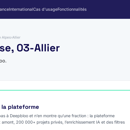
rance
International
Cas d'usage
Fonctionnalités
 Alpes
›
Allier
e, 03-Allier
oo.
e la plateforme
s à Deepbloo et n’en montre qu’une fraction : la plateforme
x amont, 200 000+ projets privés, l’enrichissement IA et des filtres