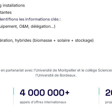
 installations
tantes
ntifions les informations clés :
quipement, O&M, délégation…)
ération, hybrides (biomasse + solaire + stockage)
n partenariat avec l'Université de Montpellier et le collège Science
l'Université de Bordeaux.
4 000 000+
2
appels d'offres internationaux
pro
appels d'offres internationaux
proj