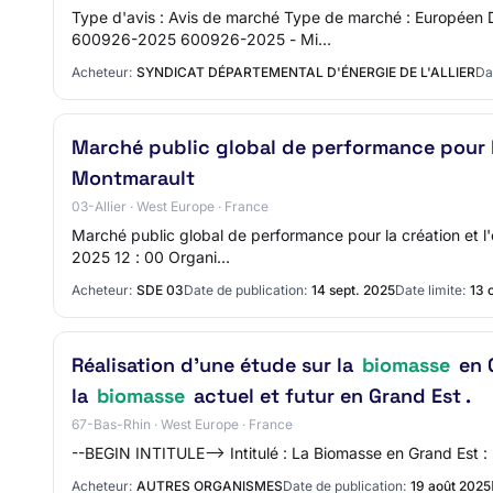
Type d'avis : Avis de marché Type de marché : Européen
600926-2025 600926-2025 - Mi…
Acheteur:
SYNDICAT DÉPARTEMENTAL D'ÉNERGIE DE L'ALLIER
Da
Marché public global de performance pour l
Montmarault
03-Allier · West Europe · France
Marché public global de performance pour la création et l
2025 12 : 00 Organi…
Acheteur:
SDE 03
Date de publication:
14 sept. 2025
Date limite:
13 
Réalisation d’une étude sur la
biomasse
en G
la
biomasse
actuel et futur en Grand Est .
67-Bas-Rhin · West Europe · France
--BEGIN INTITULE--> Intitulé : La Biomasse en Grand Est : 
Acheteur:
AUTRES ORGANISMES
Date de publication:
19 août 2025