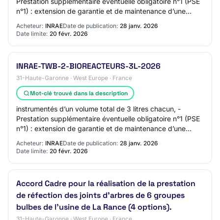
Prestation supplémentaire éventuelle obligatoire n°1 (PSE
n°1) : extension de garantie et de maintenance d’une
année s’agissant des matériels obje…
Acheteur:
INRAE
Date de publication:
28 janv. 2026
Date limite:
20 févr. 2026
INRAE-TWB-2-BIOREACTEURS-3L-2026
31-Haute-Garonne · West Europe · France
Mot-clé trouvé dans la description
instrumentés d’un volume total de 3 litres chacun, -
Prestation supplémentaire éventuelle obligatoire n°1 (PSE
n°1) : extension de garantie et de maintenance d’une
année s’agissant des matériels obje…
Acheteur:
INRAE
Date de publication:
28 janv. 2026
Date limite:
20 févr. 2026
Accord Cadre pour la réalisation de la prestation
de réfection des joints d’arbres de 6 groupes
bulbes de l’usine de La Rance (4 options).
31-Haute-Garonne · West Europe · France