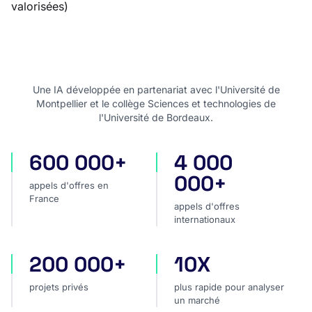
valorisées)
Une IA développée en partenariat avec l'Université de
Montpellier et le collège Sciences et technologies de
l'Université de Bordeaux.
600 000+
4 000
appels d'offres en France
appels d'offres internatio
000+
appels d'offres en
France
appels d'offres
internationaux
200 000+
10X
projets privés
plus rapide pour analyser
projets privés
plus rapide pour analyser
un marché