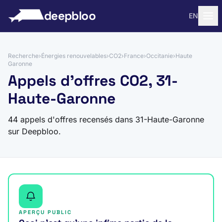
 au contenu
deepbloo
EN
Recherche
›
Énergies renouvelables
›
CO2
›
France
›
Occitanie
›
Haute
Garonne
Appels d'offres CO2, 31-
Haute-Garonne
44 appels d'offres recensés dans 31-Haute-Garonne
sur Deepbloo.
APERÇU PUBLIC