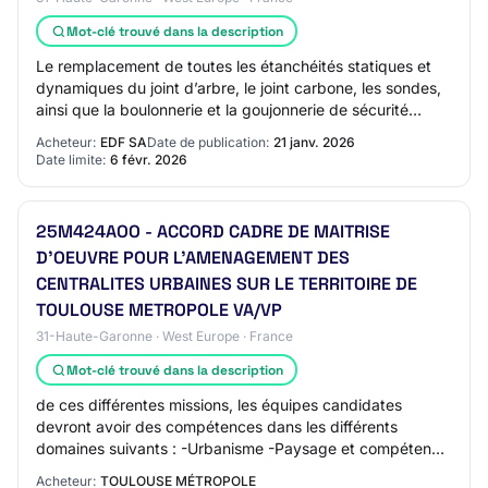
Mot-clé trouvé dans la description
Le remplacement de toutes les étanchéités statiques et
dynamiques du joint d’arbre, le joint carbone, les sondes,
ainsi que la boulonnerie et la goujonnerie de sécurité
fournies par EDF. Part ferme (…
Acheteur:
EDF SA
Date de publication:
21 janv. 2026
Date limite:
6 févr. 2026
25M424AOO - ACCORD CADRE DE MAITRISE
D'OEUVRE POUR L'AMENAGEMENT DES
CENTRALITES URBAINES SUR LE TERRITOIRE DE
TOULOUSE METROPOLE VA/VP
31-Haute-Garonne · West Europe · France
Mot-clé trouvé dans la description
de ces différentes missions, les équipes candidates
devront avoir des compétences dans les différents
domaines suivants : -Urbanisme -Paysage et compétence
arboriculture urbaine -Architecture -Voirie…
Acheteur:
TOULOUSE MÉTROPOLE