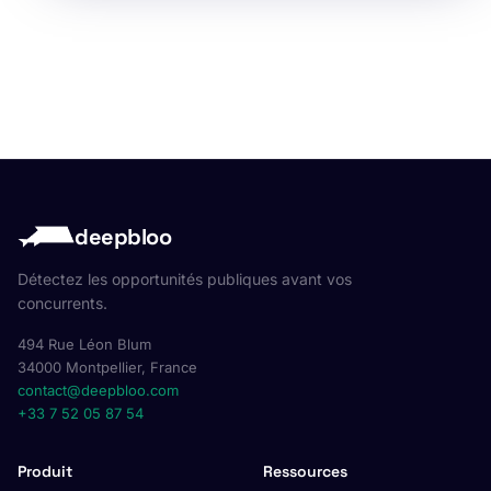
deepbloo
Détectez les opportunités publiques avant vos
concurrents.
494 Rue Léon Blum
34000 Montpellier, France
contact@deepbloo.com
+33 7 52 05 87 54
Produit
Ressources