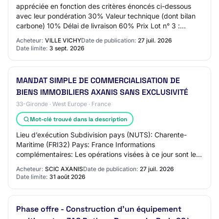
appréciée en fonction des critères énoncés ci-dessous
avec leur pondération 30% Valeur technique (dont bilan
carbone) 10% Délai de livraison 60% Prix Lot n° 3 :
Camion benne thermique VL - Service Pl…
Acheteur:
VILLE VICHY
Date de publication:
27 juil. 2026
Date limite:
3 sept. 2026
MANDAT SIMPLE DE COMMERCIALISATION DE
BIENS IMMOBILIERS AXANIS SANS EXCLUSIVITÉ
33-Gironde · West Europe · France
Mot-clé trouvé dans la description
Lieu d’exécution Subdivision pays (NUTS): Charente-
Maritime (FRI32) Pays: France Informations
complémentaires: Les opérations visées à ce jour sont les
suivantes : Aytré -ZAC Bongraine - Ilot E Aytré…
Acheteur:
SCIC AXANIS
Date de publication:
27 juil. 2026
Date limite:
31 août 2026
Phase offre - Construction d'un équipement