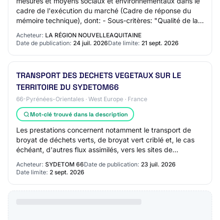
mesures et moyens sociaux et environnementaux dans le
cadre de l'exécution du marché (Cadre de réponse du
mémoire technique), dont: - Sous-critères: "Qualité de la
stratégie en matière d’accessibilit…
Acheteur:
LA RÉGION NOUVELLEAQUITAINE
Date de publication:
24 juil. 2026
Date limite:
21 sept. 2026
TRANSPORT DES DECHETS VEGETAUX SUR LE
TERRITOIRE DU SYDETOM66
66-Pyrénées-Orientales · West Europe · France
Mot-clé trouvé dans la description
Les prestations concernent notamment le transport de
broyat de déchets verts, de broyat vert criblé et, le cas
échéant, d'autres flux assimilés, vers les sites de
valorisation, de co-compostage ou to…
Acheteur:
SYDETOM 66
Date de publication:
23 juil. 2026
Date limite:
2 sept. 2026