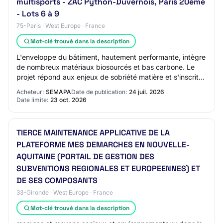
multisports - ZAC Python-Duvernois, Paris 20ème
- Lots 6 à 9
75-Paris · West Europe · France
Mot-clé trouvé dans la description
L'enveloppe du bâtiment, hautement performante, intègre
de nombreux matériaux biosourcés et bas carbone. Le
projet répond aux enjeux de sobriété matière et s'inscrit
dans une démarche de réemploi amb…
Acheteur:
SEMAPA
Date de publication:
24 juil. 2026
Date limite:
23 oct. 2026
TIERCE MAINTENANCE APPLICATIVE DE LA
PLATEFORME MES DEMARCHES EN NOUVELLE-
AQUITAINE (PORTAIL DE GESTION DES
SUBVENTIONS REGIONALES ET EUROPEENNES) ET
DE SES COMPOSANTS
33-Gironde · West Europe · France
Mot-clé trouvé dans la description