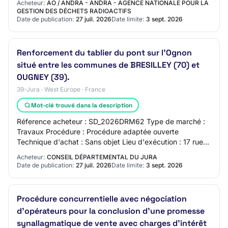
Acheteur:
AO / ANDRA - ANDRA - AGENCE NATIONALE POUR LA
GESTION DES DÉCHETS RADIOACTIFS
Date de publication:
27 juil. 2026
Date limite:
3 sept. 2026
Renforcement du tablier du pont sur l'Ognon
situé entre les communes de BRESILLEY (70) et
OUGNEY (39).
39-Jura · West Europe · France
Mot-clé trouvé dans la description
Réference acheteur : SD_2026DRM62 Type de marché :
Travaux Procédure : Procédure adaptée ouverte
Technique d'achat : Sans objet Lieu d'exécution : 17 rue
Rouget de Lisle 39039 LONS LE SAUNIER Descrip…
Acheteur:
CONSEIL DÉPARTEMENTAL DU JURA
Date de publication:
27 juil. 2026
Date limite:
3 sept. 2026
Procédure concurrentielle avec négociation
d'opérateurs pour la conclusion d'une promesse
synallagmatique de vente avec charges d'intérêt