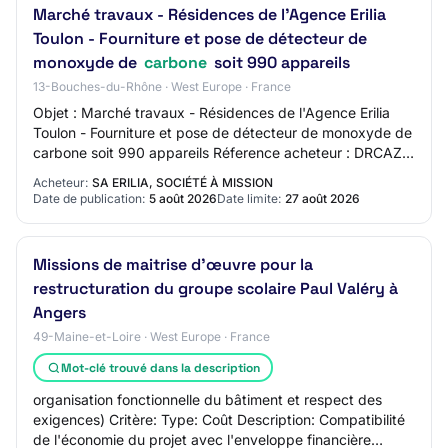
Marché travaux - Résidences de l'Agence Erilia
Toulon - Fourniture et pose de détecteur de
monoxyde de
carbone
soit 990 appareils
13-Bouches-du-Rhône · West Europe · France
Objet : Marché travaux - Résidences de l'Agence Erilia
Toulon - Fourniture et pose de détecteur de monoxyde de
carbone soit 990 appareils Réference acheteur : DRCAZ
N°45 Type de marché : Travaux Proc…
Acheteur:
SA ERILIA, SOCIÉTÉ À MISSION
Date de publication:
5 août 2026
Date limite:
27 août 2026
Missions de maitrise d’œuvre pour la
restructuration du groupe scolaire Paul Valéry à
Angers
49-Maine-et-Loire · West Europe · France
Mot-clé trouvé dans la description
organisation fonctionnelle du bâtiment et respect des
exigences) Critère: Type: Coût Description: Compatibilité
de l'économie du projet avec l'enveloppe financière