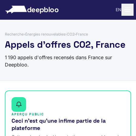
 au contenu
deepbloo
EN
Recherche
›
Énergies renouvelables
›
CO2
›
France
Appels d'offres CO2, France
1 190 appels d'offres recensés dans France sur
Deepbloo.
APERÇU PUBLIC
Ceci n’est qu’une infime partie de la
plateforme