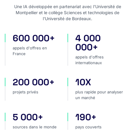
Une IA développée en partenariat avec l'Université de
Montpellier et le collège Sciences et technologies de
l'Université de Bordeaux.
600 000+
4 000
appels d'offres en France
appels d'offres internatio
000+
appels d'offres en
France
appels d'offres
internationaux
200 000+
10X
projets privés
plus rapide pour analyser
projets privés
plus rapide pour analyser
un marché
5 000+
190+
sources dans le monde
pays couverts
sources dans le monde
pays couverts