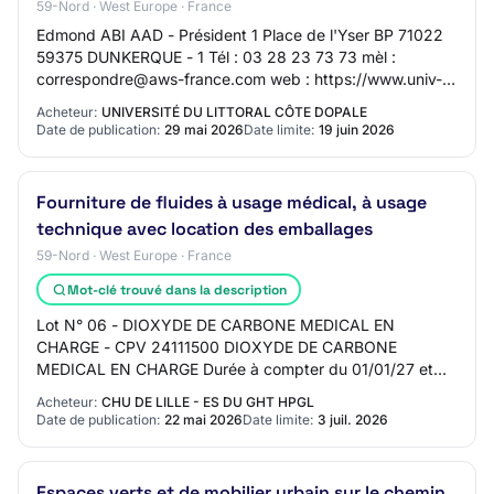
59-Nord · West Europe · France
Edmond ABI AAD - Président 1 Place de l'Yser BP 71022
59375 DUNKERQUE - 1 Tél : 03 28 23 73 73 mèl :
correspondre@aws-france.com web : https://www.univ-
littoral.fr SIRET 19594403800205 Principale(s)…
Acheteur:
UNIVERSITÉ DU LITTORAL CÔTE DOPALE
Date de publication:
29 mai 2026
Date limite:
19 juin 2026
Fourniture de fluides à usage médical, à usage
technique avec location des emballages
59-Nord · West Europe · France
Mot-clé trouvé dans la description
Lot N° 06 - DIOXYDE DE CARBONE MEDICAL EN
CHARGE - CPV 24111500 DIOXYDE DE CARBONE
MEDICAL EN CHARGE Durée à compter du 01/01/27 et
jusqu'au 31/12/27 Acceptation des variantes : Oui Options
Acheteur:
CHU DE LILLE - ES DU GHT HPGL
: Non Rec…
Date de publication:
22 mai 2026
Date limite:
3 juil. 2026
Espaces verts et de mobilier urbain sur le chemin