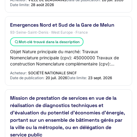
Date limite:
28 août 2026
Emergences Nord et Sud de la Gare de Melun
93-Seine-Saint-Denis · West Europe · France
Mot-clé trouvé dans la description
Objet Nature principale du marché: Travaux
Nomenclature principale (cpv): 45000000 Travaux de
construction Nomenclature complémentaire (cpv):
45223500 Structures en béton armé, 45223210
Acheteur:
SOCIÉTÉ NATIONALE SNCF
Ossatures mét…
Date de publication:
20 juil. 2026
Date limite:
23 sept. 2026
Mission de prestation de services en vue de la
réalisation de diagnostics techniques et
d’évaluation du potentiel d’économies d’énergie,
portant sur un ensemble de bâtiments gérés par
la ville ou la métropole, ou en délégation de
service public