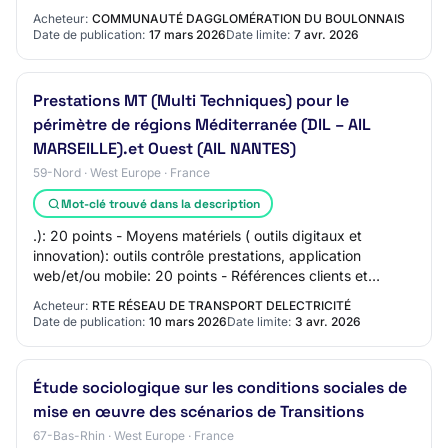
ci-dessous avec leur pondératio…
Acheteur:
COMMUNAUTÉ DAGGLOMÉRATION DU BOULONNAIS
Date de publication:
17 mars 2026
Date limite:
7 avr. 2026
Prestations MT (Multi Techniques) pour le
périmètre de régions Méditerranée (DIL – AIL
MARSEILLE).et Ouest (AIL NANTES)
59-Nord · West Europe · France
Mot-clé trouvé dans la description
.): 20 points - Moyens matériels ( outils digitaux et
innovation): outils contrôle prestations, application
web/et/ou mobile: 20 points - Références clients et
avantages concurrentiels : 20 points -…
Acheteur:
RTE RÉSEAU DE TRANSPORT DELECTRICITÉ
Date de publication:
10 mars 2026
Date limite:
3 avr. 2026
Étude sociologique sur les conditions sociales de
mise en œuvre des scénarios de Transitions
67-Bas-Rhin · West Europe · France