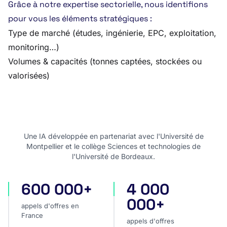
Grâce à notre expertise sectorielle, nous identifions
pour vous les éléments stratégiques :
Type de marché (études, ingénierie, EPC, exploitation,
monitoring…)
Volumes & capacités (tonnes captées, stockées ou
valorisées)
Une IA développée en partenariat avec l'Université de
Montpellier et le collège Sciences et technologies de
l'Université de Bordeaux.
600 000+
4 000
appels d'offres en France
appels d'offres internatio
000+
appels d'offres en
France
appels d'offres