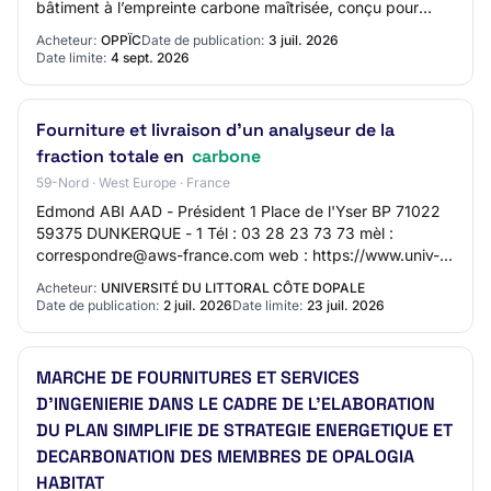
bâtiment à l’empreinte carbone maîtrisée, conçu pour
assurer sa pérennité et répondre au…
Acheteur:
OPPÏC
Date de publication:
3 juil. 2026
Date limite:
4 sept. 2026
Fourniture et livraison d'un analyseur de la
fraction totale en
carbone
59-Nord · West Europe · France
Edmond ABI AAD - Président 1 Place de l'Yser BP 71022
59375 DUNKERQUE - 1 Tél : 03 28 23 73 73 mèl :
correspondre@aws-france.com web : https://www.univ-
littoral.fr SIRET 19594403800205 Groupement de…
Acheteur:
UNIVERSITÉ DU LITTORAL CÔTE DOPALE
Date de publication:
2 juil. 2026
Date limite:
23 juil. 2026
MARCHE DE FOURNITURES ET SERVICES
D'INGENIERIE DANS LE CADRE DE L'ELABORATION
DU PLAN SIMPLIFIE DE STRATEGIE ENERGETIQUE ET
DECARBONATION DES MEMBRES DE OPALOGIA
HABITAT