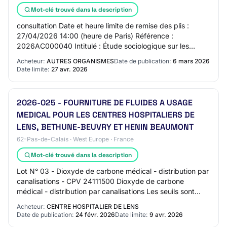
Mot-clé trouvé dans la description
consultation Date et heure limite de remise des plis :
27/04/2026 14:00 (heure de Paris) Référence :
2026AC000040 Intitulé : Étude sociologique sur les
conditions sociales de mise en œuvre des scénar…
Acheteur:
AUTRES ORGANISMES
Date de publication:
6 mars 2026
Date limite:
27 avr. 2026
2026-025 - FOURNITURE DE FLUIDES A USAGE
MEDICAL POUR LES CENTRES HOSPITALIERS DE
LENS, BETHUNE-BEUVRY ET HENIN BEAUMONT
62-Pas-de-Calais · West Europe · France
Mot-clé trouvé dans la description
Lot N° 03 - Dioxyde de carbone médical - distribution par
canalisations - CPV 24111500 Dioxyde de carbone
médical - distribution par canalisations Les seuils sont
exprimés en quantité au sein des doc…
Acheteur:
CENTRE HOSPITALIER DE LENS
Date de publication:
24 févr. 2026
Date limite:
9 avr. 2026