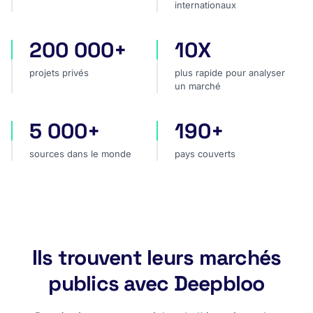
internationaux
200 000+
10X
projets privés
plus rapide pour analyser
projets privés
plus rapide pour analyser
un marché
5 000+
190+
sources dans le monde
pays couverts
sources dans le monde
pays couverts
Ils trouvent leurs marchés
publics avec Deepbloo