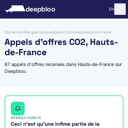
 au contenu
deepbloo
EN
Recherche
›
Énergies renouvelables
›
CO2
›
France
›
Hauts De France
Appels d'offres CO2, Hauts-
de-France
67 appels d'offres recensés dans Hauts-de-France sur
Deepbloo.
APERÇU PUBLIC
Ceci n’est qu’une infime partie de la