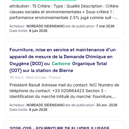
attribution : 15 Critère : Type : Qualité Description : Critère
clauses sociales et environnementales • Sous-critère 1 :
performance environnementale 2.5% jugé comme suit -
Conception éco-responsable…
Acheteur:
NOREADE SIDENSIAN
Date de publication:
7 mai 2026
Date limite:
8 juin 2026
Fourniture, mise en service et maintenance d'un
appareil de mesure de la Demande Chimique en
Oxygène (DCO) ou
Carbone
Organique Total
(COT) sur la station de Bierne
59-Nord · West Europe · France
Président Raoult Adresse mail du contact: N/C Numéro de
téléphone du contact: +33 020664423 Section 3 -
Identification du marché Intitulé du marché: Fourniture,
mise en service et maintenance d'un ap…
Acheteur:
NOREADE SIDENSIAN
Date de publication:
30 avr. 2026
Date limite:
8 juin 2026
2026-025 - FOURNITURE DE FLUIDES A USAGE