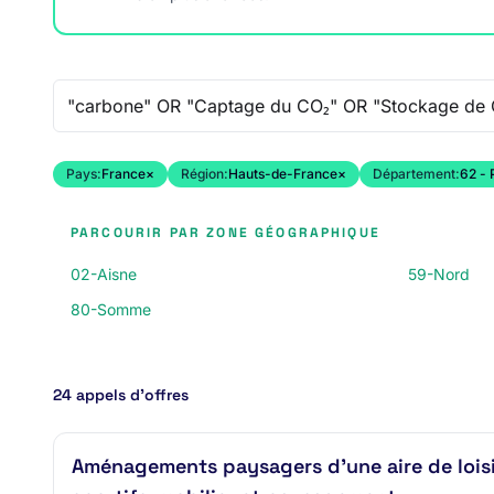
Recherche libre
Pays:
France
×
Région:
Hauts-de-France
×
Département:
62 - 
PARCOURIR PAR ZONE GÉOGRAPHIQUE
02-Aisne
59-Nord
80-Somme
24 appels d’offres
Aménagements paysagers d'une aire de lois