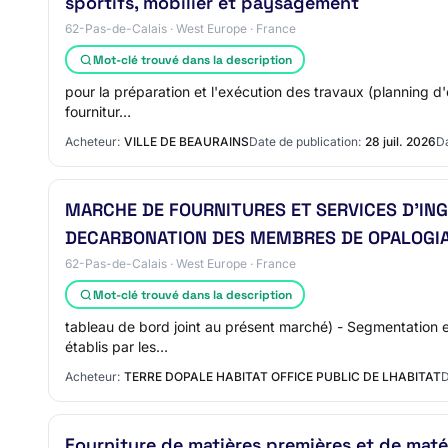
sportifs, mobilier et paysagement
62-Pas-de-Calais · West Europe · France
Mot-clé trouvé dans la description
pour la préparation et l'exécution des travaux (planning d'e
fournitur…
Acheteur:
VILLE DE BEAURAINS
Date de publication:
28 juil. 2026
Da
MARCHE DE FOURNITURES ET SERVICES D'ING
DECARBONATION DES MEMBRES DE OPALOGIA
62-Pas-de-Calais · West Europe · France
Mot-clé trouvé dans la description
tableau de bord joint au présent marché) - Segmentation et
établis par les…
Acheteur:
TERRE DOPALE HABITAT OFFICE PUBLIC DE LHABITAT
D
Fourniture de matières premières et de matér