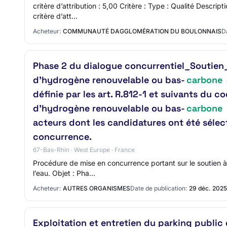
critère d’attribution : 5,00 Critère : Type : Qualité Descri
critère d’att…
Acheteur:
COMMUNAUTÉ DAGGLOMÉRATION DU BOULONNAIS
D
Phase 2 du dialogue concurrentiel_Soutien_
d’hydrogène renouvelable ou bas-
carbone
définie par les art. R.812-1 et suivants du c
d’hydrogène renouvelable ou bas-
carbone
acteurs dont les candidatures ont été sélec
concurrence.
67-Bas-Rhin · West Europe · France
Procédure de mise en concurrence portant sur le soutien à
l’eau. Objet : Pha…
Acheteur:
AUTRES ORGANISMES
Date de publication:
29 déc. 2025
Exploitation et entretien du parking public 