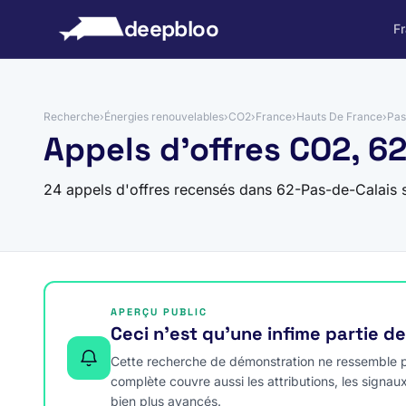
 au contenu
deepbloo
F
Recherche
›
Énergies renouvelables
›
CO2
›
France
›
Hauts De France
›
Pas
Appels d'offres CO2, 6
24 appels d'offres recensés dans 62-Pas-de-Calais 
APERÇU PUBLIC
Ceci n’est qu’une infime partie d
Cette recherche de démonstration ne ressemble pa
complète couvre aussi les attributions, les signau
bien plus avancés.