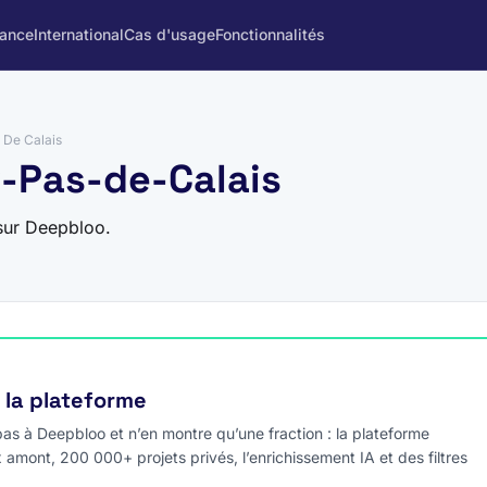
rance
International
Cas d'usage
Fonctionnalités
 De Calais
2-Pas-de-Calais
sur Deepbloo.
e la plateforme
s à Deepbloo et n’en montre qu’une fraction : la plateforme
x amont, 200 000+ projets privés, l’enrichissement IA et des filtres