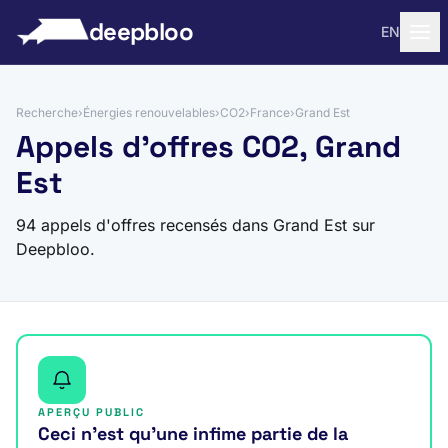
 au contenu
deepbloo
EN
Recherche
›
Énergies renouvelables
›
CO2
›
France
›
Grand Est
Appels d'offres CO2, Grand
Est
94 appels d'offres recensés dans Grand Est sur
Deepbloo.
APERÇU PUBLIC
Ceci n’est qu’une infime partie de la