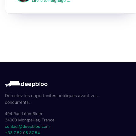
Lire le témoignage →
deepbloo
Détectez les opportunités publiques avant vos
concurrents.
494 Rue Léon Blum
34000 Montpellier, France
contact@deepbloo.com
+33 7 52 05 87 54