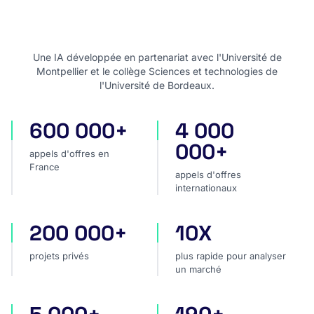
Une IA développée en partenariat avec l'Université de
Montpellier et le collège Sciences et technologies de
l'Université de Bordeaux.
600 000+
4 000
appels d'offres en France
appels d'offres internatio
000+
appels d'offres en
France
appels d'offres
internationaux
200 000+
10X
projets privés
plus rapide pour analyser
projets privés
plus rapide pour analyser
un marché
sources dans le monde
pays couverts