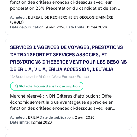
fonction des critères énoncés ci-dessous avec leur
pondération 25% Présentation du candidat et de son
organisation (présentation d'une note détaillée)…
Acheteur:
BUREAU DE RECHERCHE EN GÉOLOGIE MINIÈRE
(BRGM)
Date de publication:
9 avr. 2026
Date limite:
11 mai 2026
SERVICES D'AGENCES DE VOYAGES, PRESTATIONS
DE TRANSPORT ET SERVICES ASSOCIES, ET
PRESTATIONS D'HEBERGEMENT POUR LES BESOINS
DE ERILIA, VILIA, ERILIA ACCESSION, DELTALIA
13-Bouches-du-Rhône · West Europe · France
Mot-clé trouvé dans la description
Marché réservé : NON Critères d'attribution : Offre
économiquement la plus avantageuse appréciée en
fonction des critères énoncés ci-dessous avec leur
pondération 55% Valeur technique 5% Capacité et…
Acheteur:
ERILIA
Date de publication:
2 avr. 2026
Date limite:
12 mai 2026