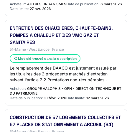
conditions sociales de mise en œuvre des scénar…
Acheteur:
AUTRES ORGANISMES
Date de publication:
6 mars 2026
Date limite:
27 avr. 2026
ENTRETIEN DES CHAUDIERES, CHAUFFE-BAINS,
POMPES A CHALEUR ET DES VMC GAZ ET
SANITAIRES
51-Marne · West Europe · France
Mot-clé trouvé dans la description
Le remplacement des DAACO est justement assuré par
les titulaires des 2 précédents marchés d'entretien
suivant l'article 2.2 Prestations non-récupérables -
Détecteur de monoxyde de carbone que vous m…
Acheteur:
GROUPE VALOPHIS - OPH - DIRECTION TECHNIQUE ET
DU PATRIMOINE
Date de publication:
10 févr. 2026
Date limite:
12 mars 2026
CONSTRUCTION DE 57 LOGEMENTS COLLECTIFS ET
57 PLACES DE STATIONNEMENT A ARCUEIL (94)
51-Marne · West Europe · France