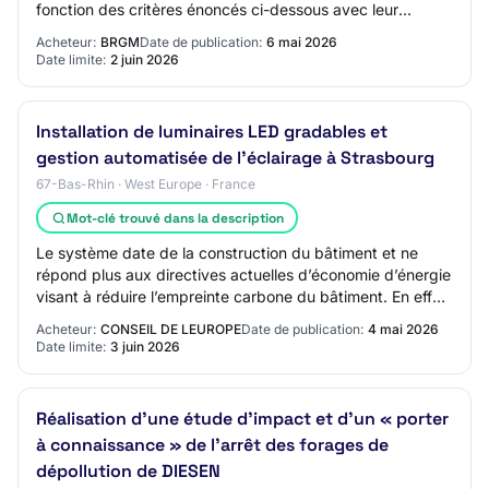
fonction des critères énoncés ci-dessous avec leur
pondération : - DPGF ET PRIX DE L'UNITE D'OUEVRE (45
Acheteur:
BRGM
Date de publication:
6 mai 2026
p…
Date limite:
2 juin 2026
Installation de luminaires LED gradables et
gestion automatisée de l’éclairage à Strasbourg
67-Bas-Rhin · West Europe · France
Mot-clé trouvé dans la description
Le système date de la construction du bâtiment et ne
répond plus aux directives actuelles d’économie d’énergie
visant à réduire l’empreinte carbone du bâtiment. En effet,
le décret BACS (Building Aut…
Acheteur:
CONSEIL DE LEUROPE
Date de publication:
4 mai 2026
Date limite:
3 juin 2026
Réalisation d'une étude d'impact et d'un « porter
à connaissance » de l'arrêt des forages de
dépollution de DIESEN