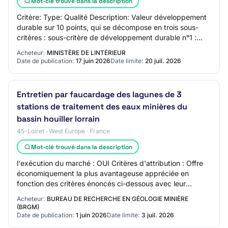
Mot-clé trouvé dans la description
Critère: Type: Qualité Description: Valeur développement
durable sur 10 points, qui se décompose en trois sous-
critères : sous-critère de développement durable n°1 :
Allègement de l'impact carbone de…
Acheteur:
MINISTÈRE DE LINTÉRIEUR
Date de publication:
17 juin 2026
Date limite:
20 juil. 2026
Entretien par faucardage des lagunes de 3
stations de traitement des eaux minières du
bassin houiller lorrain
45-Loiret · West Europe · France
Mot-clé trouvé dans la description
l'exécution du marché : OUI Critères d'attribution : Offre
économiquement la plus avantageuse appréciée en
fonction des critères énoncés ci-dessous avec leur
pondération 15% Présentation du candidat…
Acheteur:
BUREAU DE RECHERCHE EN GÉOLOGIE MINIÈRE
(BRGM)
Date de publication:
1 juin 2026
Date limite:
3 juil. 2026