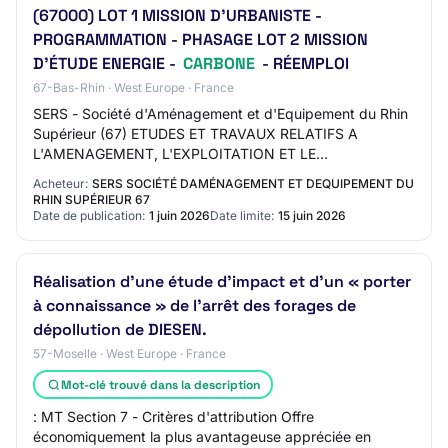
(67000) LOT 1 MISSION D'URBANISTE -
PROGRAMMATION - PHASAGE LOT 2 MISSION
D'ÉTUDE ENERGIE -
CARBONE
- RÉEMPLOI
67-Bas-Rhin · West Europe · France
SERS - Société d'Aménagement et d'Equipement du Rhin
Supérieur (67) ETUDES ET TRAVAUX RELATIFS A
L'AMENAGEMENT, L'EXPLOITATION ET LE
DEVELOPPEMENT DU MARCHE D'INTERET NATIONAL
Acheteur:
SERS SOCIÉTÉ DAMÉNAGEMENT ET DEQUIPEMENT DU
DE STRASBOURG (67000) L…
RHIN SUPÉRIEUR 67
Date de publication:
1 juin 2026
Date limite:
15 juin 2026
Réalisation d'une étude d'impact et d'un « porter
à connaissance » de l'arrêt des forages de
dépollution de DIESEN.
57-Moselle · West Europe · France
Mot-clé trouvé dans la description
: MT Section 7 - Critères d'attribution Offre
économiquement la plus avantageuse appréciée en