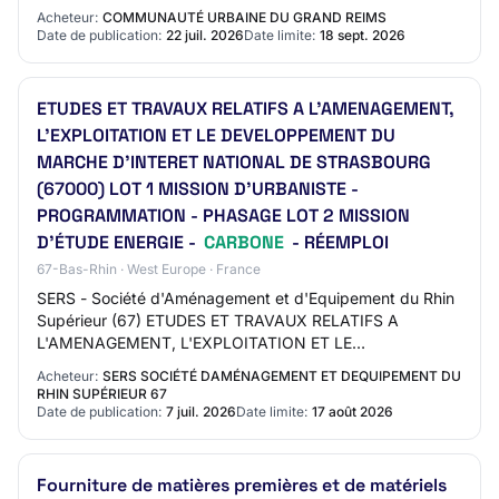
thermoluminescence / luminescence stimulée optiquem…
Acheteur:
COMMUNAUTÉ URBAINE DU GRAND REIMS
Date de publication:
22 juil. 2026
Date limite:
18 sept. 2026
ETUDES ET TRAVAUX RELATIFS A L'AMENAGEMENT,
L'EXPLOITATION ET LE DEVELOPPEMENT DU
MARCHE D'INTERET NATIONAL DE STRASBOURG
(67000) LOT 1 MISSION D'URBANISTE -
PROGRAMMATION - PHASAGE LOT 2 MISSION
D'ÉTUDE ENERGIE -
CARBONE
- RÉEMPLOI
67-Bas-Rhin · West Europe · France
SERS - Société d'Aménagement et d'Equipement du Rhin
Supérieur (67) ETUDES ET TRAVAUX RELATIFS A
L'AMENAGEMENT, L'EXPLOITATION ET LE
DEVELOPPEMENT DU MARCHE D'INTERET NATIONAL
Acheteur:
SERS SOCIÉTÉ DAMÉNAGEMENT ET DEQUIPEMENT DU
DE STRASBOURG (67000) L…
RHIN SUPÉRIEUR 67
Date de publication:
7 juil. 2026
Date limite:
17 août 2026
Fourniture de matières premières et de matériels