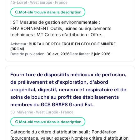
45-Loiret · West Europe · France
Mot-clé trouvé dans la description
: ST Mesures de gestion environnementale :
ENVIRONNEMENT Outils, usines ou équipements
techniques : MT Critères d'attribution : Offre
économiquement la plus avantageuse appréciée en
Acheteur:
BUREAU DE RECHERCHE EN GÉOLOGIE MINIÈRE
fonction des crit…
(BRGM)
Date de publication:
30 avr. 2026
Date limite:
2 juin 2026
Fourniture de dispositifs médicaux de perfusion,
de prélèvement et d'exploration, d'abord
urogénital, digestif, nerveux et respiratoire et de
soins de bouche au profit des établissements
membres du GCS GRAPS Grand Est.
53-Mayenne · West Europe · France
Mot-clé trouvé dans la description
Catégorie du critère d'attribution seuil : Pondération
(pourcentage, valeur exacte) Nombre critère d'attribution