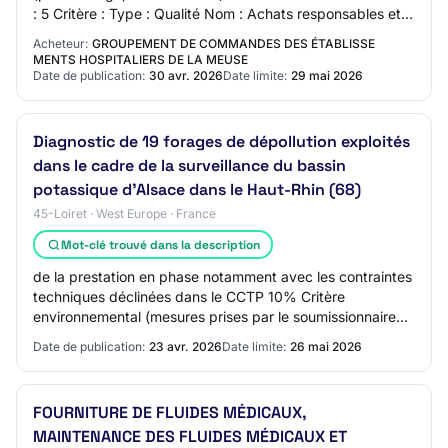
: 5 Critère : Type : Qualité Nom : Achats responsables et
démarche RSE Description : C…
Acheteur:
GROUPEMENT DE COMMANDES DES ÉTABLISSE
MENTS HOSPITALIERS DE LA MEUSE
Date de publication:
30 avr. 2026
Date limite:
29 mai 2026
Diagnostic de 19 forages de dépollution exploités
dans le cadre de la surveillance du bassin
potassique d'Alsace dans le Haut-Rhin (68)
45-Loiret · West Europe · France
Mot-clé trouvé dans la description
de la prestation en phase notamment avec les contraintes
techniques déclinées dans le CCTP 10% Critère
environnemental (mesures prises par le soumissionnaire
pour limiter son empreinte carbone en ter…
Date de publication:
23 avr. 2026
Date limite:
26 mai 2026
FOURNITURE DE FLUIDES MÉDICAUX,
MAINTENANCE DES FLUIDES MÉDICAUX ET