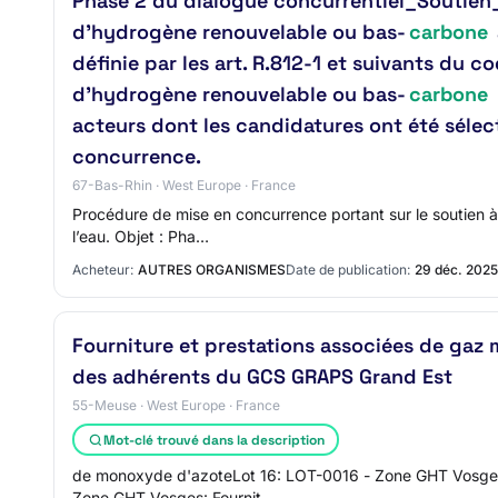
Phase 2 du dialogue concurrentiel_Soutien_
d’hydrogène renouvelable ou bas-
carbone
définie par les art. R.812-1 et suivants du c
d’hydrogène renouvelable ou bas-
carbone
acteurs dont les candidatures ont été sélec
concurrence.
67-Bas-Rhin · West Europe · France
Procédure de mise en concurrence portant sur le soutien à
l’eau. Objet : Pha…
Acheteur:
AUTRES ORGANISMES
Date de publication:
29 déc. 2025
Fourniture et prestations associées de gaz m
des adhérents du GCS GRAPS Grand Est
55-Meuse · West Europe · France
Mot-clé trouvé dans la description
de monoxyde d'azoteLot 16: LOT-0016 - Zone GHT Vosges: 
Zone GHT Vosges: Fournit…