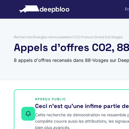
 au contenu
deepbloo
F
Recherche
›
Énergies renouvelables
›
CO2
›
France
›
Grand Est
›
Vosges
Appels d'offres CO2, 8
8 appels d'offres recensés dans 88-Vosges sur Deep
APERÇU PUBLIC
Ceci n’est qu’une infime partie d
Cette recherche de démonstration ne ressemble pa
complète couvre aussi les attributions, les signau
bien plus avancés.