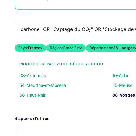
Recherche libre
Pays:
France
×
Région:
Grand Est
×
Département:
88 - Vosges
PARCOURIR PAR ZONE GÉOGRAPHIQUE
08-Ardennes
10-Aube
54-Meurthe-et-Moselle
55-Meuse
68-Haut-Rhin
88-Vosges
8 appels d’offres