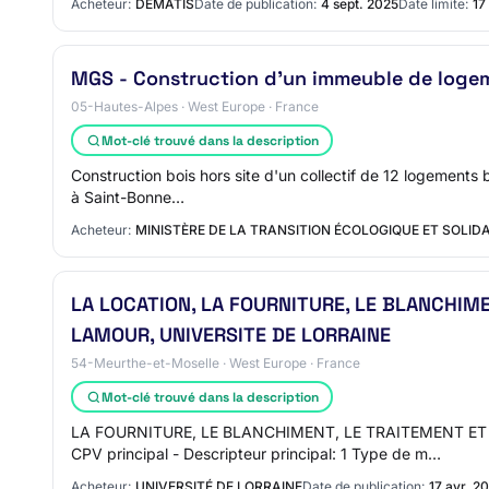
Acheteur:
DÉMATIS
Date de publication:
4 sept. 2025
Date limite:
17
MGS - Construction d'un immeuble de loge
05-Hautes-Alpes · West Europe · France
Mot-clé trouvé dans la description
Construction bois hors site d'un collectif de 12 logements
à Saint-Bonne…
Acheteur:
MINISTÈRE DE LA TRANSITION ÉCOLOGIQUE ET SOLIDA
LA LOCATION, LA FOURNITURE, LE BLANCHIME
LAMOUR, UNIVERSITE DE LORRAINE
54-Meurthe-et-Moselle · West Europe · France
Mot-clé trouvé dans la description
LA FOURNITURE, LE BLANCHIMENT, LE TRAITEMENT ET
CPV principal - Descripteur principal: 1 Type de m…
Acheteur:
UNIVERSITÉ DE LORRAINE
Date de publication:
17 avr. 2