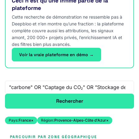
Ceci n’est qu’une infime partie de la
plateforme
Cette recherche de démonstration ne ressemble pas à
Deepbloo et n’en montre qu’une fraction : la plateforme
complète couvre aussi les attributions, les signaux
amont, 200 000+ projets privés, l’enrichissement IA et
des filtres bien plus avancés.
Voir la vraie plateforme en démo →
Recherche libre
Rechercher
Pays:
France
×
Région:
Provence-Alpes-Côte d'Azur
×
PARCOURIR PAR ZONE GÉOGRAPHIQUE