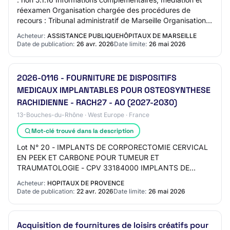
réexamen Organisation chargée des procédures de
recours : Tribunal administratif de Marseille Organisation
qui fournit des précisions concernan…
Acheteur:
ASSISTANCE PUBLIQUEHÔPITAUX DE MARSEILLE
Date de publication:
26 avr. 2026
Date limite:
26 mai 2026
2026-0116 - FOURNITURE DE DISPOSITIFS
MEDICAUX IMPLANTABLES POUR OSTEOSYNTHESE
RACHIDIENNE - RACH27 - AO (2027-2030)
13-Bouches-du-Rhône · West Europe · France
Mot-clé trouvé dans la description
Lot N° 20 - IMPLANTS DE CORPORECTOMIE CERVICAL
EN PEEK ET CARBONE POUR TUMEUR ET
TRAUMATOLOGIE - CPV 33184000 IMPLANTS DE
CORPORECTOMIE CERVICAL EN PEEK ET CARBONE
Acheteur:
HOPITAUX DE PROVENCE
POUR TUMEUR ET TRAUMATOLOGIE Coût e…
Date de publication:
22 avr. 2026
Date limite:
26 mai 2026
Acquisition de fournitures de loisirs créatifs pour