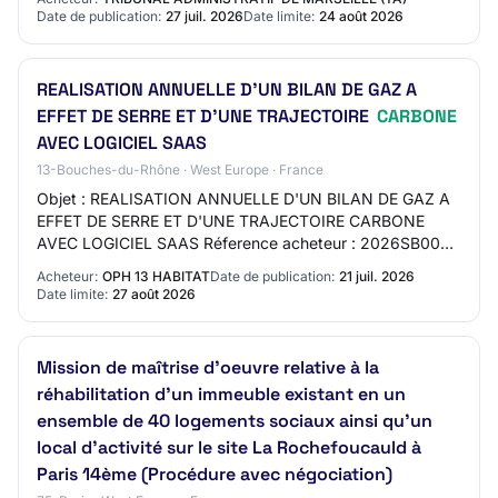
Date de publication:
27 juil. 2026
Date limite:
24 août 2026
REALISATION ANNUELLE D'UN BILAN DE GAZ A
EFFET DE SERRE ET D'UNE TRAJECTOIRE
CARBONE
AVEC LOGICIEL SAAS
13-Bouches-du-Rhône · West Europe · France
Objet : REALISATION ANNUELLE D'UN BILAN DE GAZ A
EFFET DE SERRE ET D'UNE TRAJECTOIRE CARBONE
AVEC LOGICIEL SAAS Réference acheteur : 2026SB0037
Type de marché : Services Procédure : Procédure
Acheteur:
OPH 13 HABITAT
Date de publication:
21 juil. 2026
adaptée…
Date limite:
27 août 2026
Mission de maîtrise d'oeuvre relative à la
réhabilitation d'un immeuble existant en un
ensemble de 40 logements sociaux ainsi qu'un
local d'activité sur le site La Rochefoucauld à
Paris 14ème (Procédure avec négociation)