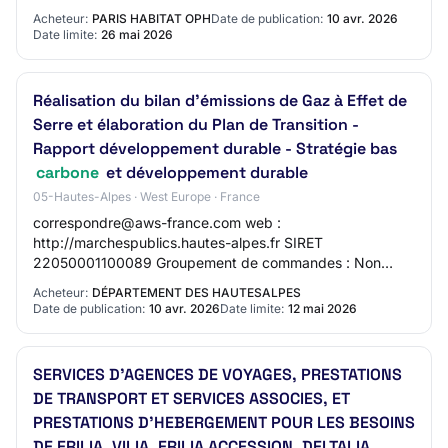
appréhender des problématiques st…
Acheteur:
PARIS HABITAT OPH
Date de publication:
10 avr. 2026
Date limite:
26 mai 2026
Réalisation du bilan d'émissions de Gaz à Effet de
Serre et élaboration du Plan de Transition -
Rapport développement durable - Stratégie bas
carbone
et développement durable
05-Hautes-Alpes · West Europe · France
correspondre@aws-france.com web :
http://marchespublics.hautes-alpes.fr SIRET
22050001100089 Groupement de commandes : Non
Principale(s) activité(s) du pouvoir adjudicateur : Services
Acheteur:
DÉPARTEMENT DES HAUTESALPES
généraux des ad…
Date de publication:
10 avr. 2026
Date limite:
12 mai 2026
SERVICES D'AGENCES DE VOYAGES, PRESTATIONS
DE TRANSPORT ET SERVICES ASSOCIES, ET
PRESTATIONS D'HEBERGEMENT POUR LES BESOINS
DE ERILIA, VILIA, ERILIA ACCESSION, DELTALIA