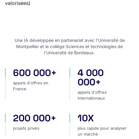
valorisées)
Une IA développée en partenariat avec l'Université de
Montpellier et le collège Sciences et technologies de
l'Université de Bordeaux.
600 000+
4 000
appels d'offres en France
appels d'offres internatio
000+
appels d'offres en
France
appels d'offres
internationaux
200 000+
10X
projets privés
plus rapide pour analyser
projets privés
plus rapide pour analyser
un marché