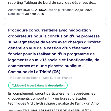
reporting Tableau de bord de suivi des dépenses de
voyage par collaborateur et par…
Acheteur:
DIGITAL AFRICA
Date de publication:
29 juil. 2026
Date limite:
30 août 2026
Procédure concurrentielle avec négociation
d'opérateurs pour la conclusion d'une promesse
synallagmatique de vente avec charges d'intérêt
général en vue de la cession d'un tènement
foncier pour la réalisation d'un programme de
logements en mixité sociale et fonctionnelle, de
commerces et d'une placette publique -
Commune de La Trinité (06)
13-Bouches-du-Rhône · West Europe · France
Mot-clé trouvé dans la description
En complément, seront particulièrement appréciés les
groupements comportant : - un bureau d'études
techniques Vrd ; hydraulique ; qualité de l'air ; - un Amo
conception durable/bas carbone ; - un Amo…
Acheteur:
TRIBUNAL ADMINISTRATIF DE MARSEILLE (TA)