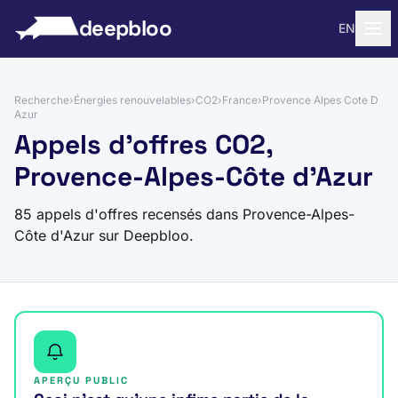
 au contenu
deepbloo
EN
Recherche
›
Énergies renouvelables
›
CO2
›
France
›
Provence Alpes Cote D
Azur
Appels d'offres CO2,
Provence-Alpes-Côte d'Azur
85 appels d'offres recensés dans Provence-Alpes-
Côte d'Azur sur Deepbloo.
APERÇU PUBLIC