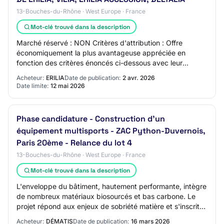
13-Bouches-du-Rhône · West Europe · France
Mot-clé trouvé dans la description
Marché réservé : NON Critères d'attribution : Offre
économiquement la plus avantageuse appréciée en
fonction des critères énoncés ci-dessous avec leur
pondération 55% Valeur technique 5% Capacité et…
Acheteur:
ERILIA
Date de publication:
2 avr. 2026
Date limite:
12 mai 2026
Phase candidature - Construction d'un
équipement multisports - ZAC Python-Duvernois,
Paris 20ème - Relance du lot 4
13-Bouches-du-Rhône · West Europe · France
Mot-clé trouvé dans la description
L'enveloppe du bâtiment, hautement performante, intègre
de nombreux matériaux biosourcés et bas carbone. Le
projet répond aux enjeux de sobriété matière et s'inscrit
dans une démarche de réemploi amb…
Acheteur:
DÉMATIS
Date de publication:
16 mars 2026