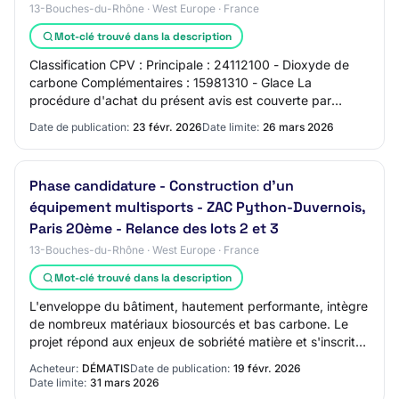
13-Bouches-du-Rhône · West Europe · France
Mot-clé trouvé dans la description
Classification CPV : Principale : 24112100 - Dioxyde de
carbone Complémentaires : 15981310 - Glace La
procédure d'achat du présent avis est couverte par
l'accord sur les marchés publics de l'OMC : OU…
Date de publication:
23 févr. 2026
Date limite:
26 mars 2026
Phase candidature - Construction d'un
équipement multisports - ZAC Python-Duvernois,
Paris 20ème - Relance des lots 2 et 3
13-Bouches-du-Rhône · West Europe · France
Mot-clé trouvé dans la description
L'enveloppe du bâtiment, hautement performante, intègre
de nombreux matériaux biosourcés et bas carbone. Le
projet répond aux enjeux de sobriété matière et s'inscrit
dans une démarche de réemploi amb…
Acheteur:
DÉMATIS
Date de publication:
19 févr. 2026
Date limite:
31 mars 2026