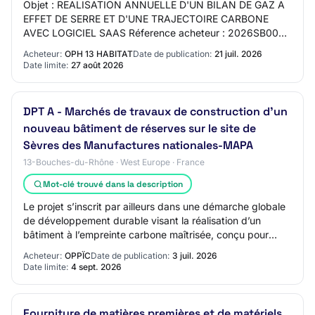
Objet : REALISATION ANNUELLE D'UN BILAN DE GAZ A
EFFET DE SERRE ET D'UNE TRAJECTOIRE CARBONE
AVEC LOGICIEL SAAS Réference acheteur : 2026SB0037
Type de marché : Services Procédure : Procédure
Acheteur:
OPH 13 HABITAT
Date de publication:
21 juil. 2026
adaptée…
Date limite:
27 août 2026
DPT A - Marchés de travaux de construction d'un
nouveau bâtiment de réserves sur le site de
Sèvres des Manufactures nationales-MAPA
13-Bouches-du-Rhône · West Europe · France
Mot-clé trouvé dans la description
Le projet s’inscrit par ailleurs dans une démarche globale
de développement durable visant la réalisation d’un
bâtiment à l’empreinte carbone maîtrisée, conçu pour
assurer sa pérennité et répondre au…
Acheteur:
OPPÏC
Date de publication:
3 juil. 2026
Date limite:
4 sept. 2026
Fourniture de matières premières et de matériels