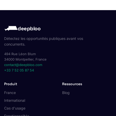
deepbloo
Détectez les opportunités publiques avant vos
concurrents.
494 Rue Léon Blum
34000 Montpellier, France
contact@deepbloo.com
+33 7 52 05 87 54
Produit
Ressources
France
Blog
International
Cas d'usage
Fonctionnalités