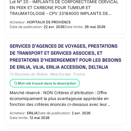
Lot N° 20 - IMPLANTS DE CORPORECTOMIE CERVICAL
EN PEEK ET CARBONE POUR TUMEUR ET
TRAUMATOLOGIE - CPV 33184000 IMPLANTS DE
CORPORECTOMIE CERVICAL EN PEEK ET CARBONE
Acheteur:
HOPITAUX DE PROVENCE
POUR TUMEUR ET TRAUMATOLOGIE Coût e…
Date de publication:
22 avr. 2026
Date limite:
26 mai 2026
SERVICES D'AGENCES DE VOYAGES, PRESTATIONS
DE TRANSPORT ET SERVICES ASSOCIES, ET
PRESTATIONS D'HEBERGEMENT POUR LES BESOINS
DE ERILIA, VILIA, ERILIA ACCESSION, DELTALIA
13-Bouches-du-Rhône · West Europe · France
Mot-clé trouvé dans la description
Marché réservé : NON Critères d'attribution : Offre
économiquement la plus avantageuse appréciée en
fonction des critères énoncés ci-dessous avec leur
pondération 55% Valeur technique 5% Capacité et…
Acheteur:
ERILIA
Date de publication:
2 avr. 2026
Date limite:
12 mai 2026