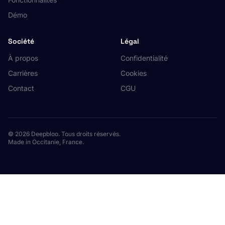
Démo
Société
Légal
À propos
Confidentialité
Carrières
Cookies
Contact
CGU
© 2026 Deepbloo. Tous droits réservés.
Made in Occitanie, France.