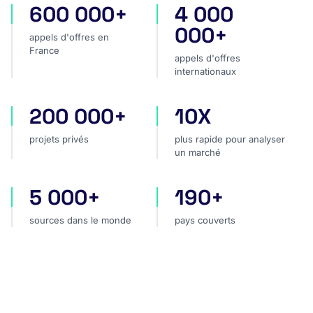
600 000+
4 000
appels d'offres en France
appels d'offres internatio
000+
appels d'offres en
France
appels d'offres
internationaux
200 000+
10X
projets privés
plus rapide pour analyser
projets privés
plus rapide pour analyser
un marché
5 000+
190+
sources dans le monde
pays couverts
sources dans le monde
pays couverts