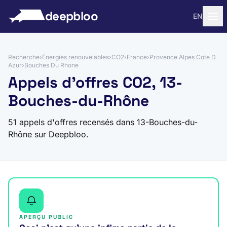
 au contenu
deepbloo
EN
Recherche
›
Énergies renouvelables
›
CO2
›
France
›
Provence Alpes Cote D
Azur
›
Bouches Du Rhone
Appels d'offres CO2, 13-
Bouches-du-Rhône
51 appels d'offres recensés dans 13-Bouches-du-
Rhône sur Deepbloo.
APERÇU PUBLIC