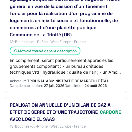
général en vue de la cession d'un tènement
foncier pour la réalisation d'un programme de
logements en mixité sociale et fonctionnelle, de
commerces et d'une placette publique -
Commune de La Trinité (06)
13-Bouches-du-Rhône · West Europe · France
Mot-clé trouvé dans la description
En complément, seront particulièrement appréciés les
groupements comportant : - un bureau d'études
techniques Vrd ; hydraulique ; qualité de l'air ; - un Amo
conception durable/bas carbone ; - un Amo…
Acheteur:
TRIBUNAL ADMINISTRATIF DE MARSEILLE (TA)
Date de publication:
27 juil. 2026
Date limite:
24 août 2026
REALISATION ANNUELLE D'UN BILAN DE GAZ A
EFFET DE SERRE ET D'UNE TRAJECTOIRE
CARBONE
AVEC LOGICIEL SAAS
13-Bouches-du-Rhône · West Europe · France