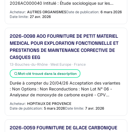
2026AC000040 Intitulé : Étude sociologique sur les
conditions sociales de mise en œuvre des scénar…
Acheteur:
AUTRES ORGANISMES
Date de publication:
6 mars 2026
Date limite:
27 avr. 2026
2026-0098 AOO FOURNITURE DE PETIT MATERIEL
MEDICAL POUR EXPLORATION FONCTIONNELLE ET
PRESTATIONS DE MAINTENANCE CORRECTIVE DE
CASQUES EEG
13-Bouches-du-Rhône · West Europe · France
Mot-clé trouvé dans la description
Durée à compter du 20/04/26 Acceptation des variantes
: Non Options : Non Reconductions : Non Lot N° 06 -
Analyseur de monoxyde de carbone expiré - CPV
33120000 Analyseur de monoxyde de carbone expir…
Acheteur:
HOPITAUX DE PROVENCE
Date de publication:
5 mars 2026
Date limite:
7 avr. 2026
2026-0059 FOURNITURE DE GLACE CARBONIQUE