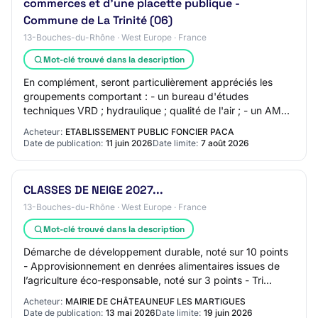
commerces et d'une placette publique -
Commune de La Trinité (06)
13-Bouches-du-Rhône · West Europe · France
Mot-clé trouvé dans la description
En complément, seront particulièrement appréciés les
groupements comportant : - un bureau d'études
techniques VRD ; hydraulique ; qualité de l'air ; - un AMO
conception durable/bas carbone ; - un AMO…
Acheteur:
ETABLISSEMENT PUBLIC FONCIER PACA
Date de publication:
11 juin 2026
Date limite:
7 août 2026
CLASSES DE NEIGE 2027...
13-Bouches-du-Rhône · West Europe · France
Mot-clé trouvé dans la description
Démarche de développement durable, noté sur 10 points
- Approvisionnement en denrées alimentaires issues de
l’agriculture éco-responsable, noté sur 3 points - Tri
sélectif des déchets sur le centre d…
Acheteur:
MAIRIE DE CHÂTEAUNEUF LES MARTIGUES
Date de publication:
13 mai 2026
Date limite:
19 juin 2026