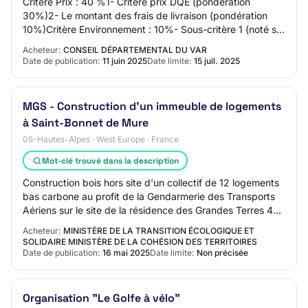
Critère Prix : 40 %1- Critère prix DQE (pondération
30%)2- Le montant des frais de livraison (pondération
10%)Critère Environnement : 10%- Sous-critère 1 (noté sur
5 points coefficient 2) : Descripti…
Acheteur:
CONSEIL DÉPARTEMENTAL DU VAR
Date de publication:
11 juin 2025
Date limite:
15 juil. 2025
MGS - Construction d'un immeuble de logements
à Saint-Bonnet de Mure
05-Hautes-Alpes · West Europe · France
Mot-clé trouvé dans la description
Construction bois hors site d'un collectif de 12 logements
bas carbone au profit de la Gendarmerie des Transports
Aériens sur le site de la résidence des Grandes Terres 4
rue de Luyzine à Saint-Bonne…
Acheteur:
MINISTÈRE DE LA TRANSITION ÉCOLOGIQUE ET
SOLIDAIRE MINISTÈRE DE LA COHÉSION DES TERRITOIRES
Date de publication:
16 mai 2025
Date limite:
Non précisée
Organisation "Le Golfe à vélo"