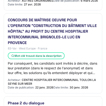
Acheteur:
AUTRES ORGANISMES
Date de publication:
6 mars 2026
Date limite:
27 avr. 2026
CONCOURS DE MAÎTRISE OEUVRE POUR
L'OPERATION "CONSTRUCTION DU BÂTIMENT VILLE
HÔPITAL" AU PROFIT DU CENTRE HOSPITALIER
INTERCOMMUNAL BRIGNOLES-LE LUC EN
PROVENCE
83-Var · West Europe · France
Mot-clé trouvé dans la description
Par conséquent, les candidats sont invités à décrire, dans
leur prestation (dans le respect de l'anonymat) et dans
leur offre, les solutions qu'ils entendent déployer et qui
témoignent de leur capaci…
Acheteur:
CENTRE HOSPITALIER INTERCOMMUNAL TOULON LA
SEYNE SUR MEER
Date de publication:
22 janv. 2026
Date limite:
30 janv. 2026
Phase 2 du dialogue