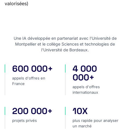
valorisées)
Une IA développée en partenariat avec l'Université de
Montpellier et le collège Sciences et technologies de
l'Université de Bordeaux.
600 000+
4 000
appels d'offres en France
appels d'offres internatio
000+
appels d'offres en
France
appels d'offres
internationaux
200 000+
10X
projets privés
plus rapide pour analyser
projets privés
plus rapide pour analyser
un marché