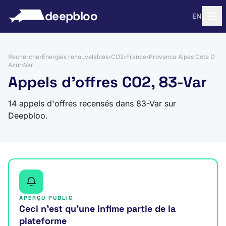
 au contenu
deepbloo
EN
Recherche
›
Énergies renouvelables
›
CO2
›
France
›
Provence Alpes Cote D
Azur
›
Var
Appels d'offres CO2, 83-Var
14 appels d'offres recensés dans 83-Var sur
Deepbloo.
APERÇU PUBLIC
Ceci n’est qu’une infime partie de la
plateforme