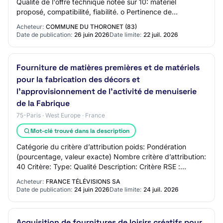
Qualité de l'offre technique notée sur 10: matériel
proposé, compatibilité, fiabilité. o Pertinence de
l'organisation de l'installation notée sur…
Acheteur:
COMMUNE DU THORONET (83)
Date de publication:
26 juin 2026
Date limite:
22 juil. 2026
Fourniture de matières premières et de matériels
pour la fabrication des décors et
l’approvisionnement de l’activité de menuiserie
de la Fabrique
75-Paris · West Europe · France
Mot-clé trouvé dans la description
Catégorie du critère d’attribution poids: Pondération
(pourcentage, valeur exacte) Nombre critère d’attribution:
40 Critère: Type: Qualité Description: Critère RSE :
Performance environnementale des…
Acheteur:
FRANCE TÉLÉVISIONS SA
Date de publication:
24 juin 2026
Date limite:
24 juil. 2026
Acquisition de fournitures de loisirs créatifs pour