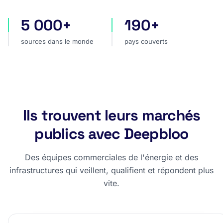
5 000+
190+
sources dans le monde
pays couverts
sources dans le monde
pays couverts
Ils trouvent leurs marchés
publics avec Deepbloo
Des équipes commerciales de l'énergie et des
infrastructures qui veillent, qualifient et répondent plus
vite.