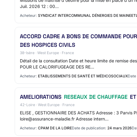
Missions de maîtrise d'oeuvre pour la mise en place d'un 
Juil. 2026 12 : 00…
Acheteur:
SYNDICAT INTERCOMMUNAL DÉNERGIES DE MAINEETL
ACCORD CADRE A BONS DE COMMANDE POUR
DES HOSPICES CIVILS
38-Isère · West Europe · France
Détail de la consultation Date et heure limite de remi
POUR LE CALORIFUGEAGE DES RE…
Acheteur:
ETABLISSEMENTS DE SANTÉ ET MÉDICOSOCIAUX
Date 
AMELIORATIONS
RESEAUX DE CHAUFFAGE
ET
42-Loire · West Europe · France
ELISE , GESTIONNAIRE DES ACHATS Adresse : 3 Parvis Pi
loire@assurance-maladie.fr Adresse intern…
Acheteur:
CPAM DE LA LOIRE
Date de publication:
24 mars 2026
Dat