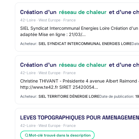
Création d'un
réseau de chaleur
et d'une ch
42-Loire · West Europe · France
SIEL Syndicat Intercommunal Energies Loire Création d'
adaptée Mise en ligne : 21/03/…
Acheteur:
SIEL SYNDICAT INTERCOMMUNAL ENERGIES LOIRE
Date
Création d'un
réseau de chaleur
et d'une ch
42-Loire · West Europe · France
Christine THIVANT - Présidente 4 avenue Albert Raimond 42
http://www.te42.fr SIRET 25420054…
Acheteur:
SIEL TERRITOIRE DÉNERGIE LOIRE
Date de publication:
1
LEVES TOPOGRAPHIQUES POUR AMENAGEMEN
42-Loire · West Europe · France
Mot-clé trouvé dans la description