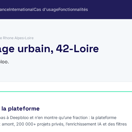
rance
International
Cas d'usage
Fonctionnalités
e Rhone Alpes
›
Loire
age urbain, 42-Loire
loo.
e la plateforme
s à Deepbloo et n’en montre qu’une fraction : la plateforme
x amont, 200 000+ projets privés, l’enrichissement IA et des filtres