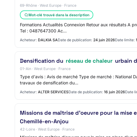
69-Rhône · West Europe · France
Mot-clé trouvé dans la description
Formations Actualités Connexion Retour aux résultats A p
Tel : 0487647300 Ac…
Acheteur:
DALKIA SA
Date de publication:
24 juin 2026
Date limite:
Densification du
réseau de chaleur
urbain d
01-Ain · West Europe · France
Type d'avis : Avis de marché Type de marché : National 
travaux de densification du…
Acheteur:
ALTER SERVICES
Date de publication:
16 juin 2026
Date li
Missions de maîtrise d'oeuvre pour la mise 
Chemillé-en-Anjou
42-Loire · West Europe · France