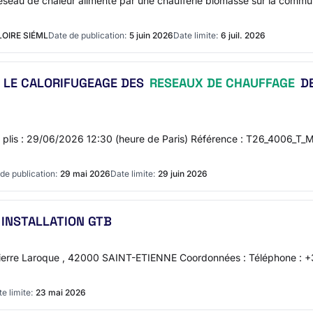
réseau de chaleur alimenté par une chaufferie biomasse sur la commu
OIRE SIÉML
Date de publication:
5 juin 2026
Date limite:
6 juil. 2026
 LE CALORIFUGEAGE DES
RESEAUX DE CHAUFFAGE
DE
se des plis : 29/06/2026 12:30 (heure de Paris) Référence : T26_4
de publication:
29 mai 2026
Date limite:
29 juin 2026
 INSTALLATION GTB
erre Laroque , 42000 SAINT-ETIENNE Coordonnées : Téléphone : +3
e limite:
23 mai 2026