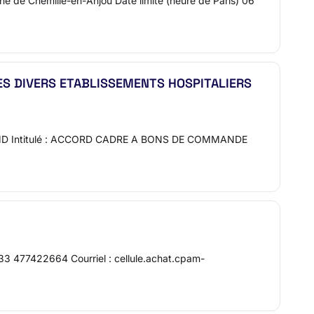
ne de Chemillé-en-Anjou Date limite (heure de Paris) 06
S DIVERS ETABLISSEMENTS HOSPITALIERS
006_T_MD Intitulé : ACCORD CADRE A BONS DE COMMANDE
3 477422664 Courriel : cellule.achat.cpam-