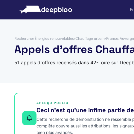
 au contenu
deepbloo
F
Recherche
›
Énergies renouvelables
›
Chauffage urbain
›
France
›
Auvergn
Appels d'offres Chauff
51 appels d'offres recensés dans 42-Loire sur Deepb
APERÇU PUBLIC
Ceci n’est qu’une infime partie d
Cette recherche de démonstration ne ressemble pa
complète couvre aussi les attributions, les signau
bien plus avancés.