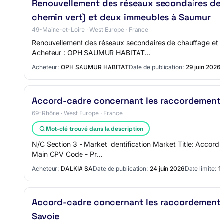
Renouvellement des réseaux secondaires de 
chemin vert) et deux immeubles à Saumur
49-Maine-et-Loire · West Europe · France
Renouvellement des réseaux secondaires de chauffage et 
Acheteur : OPH SAUMUR HABITAT…
Acheteur:
OPH SAUMUR HABITAT
Date de publication:
29 juin 202
Accord-cadre concernant les raccordements 
69-Rhône · West Europe · France
Mot-clé trouvé dans la description
N/C Section 3 - Market Identification Market Title: Acco
Main CPV Code - Pr…
Acheteur:
DALKIA SA
Date de publication:
24 juin 2026
Date limite:
Accord-cadre concernant les raccordements 
Savoie