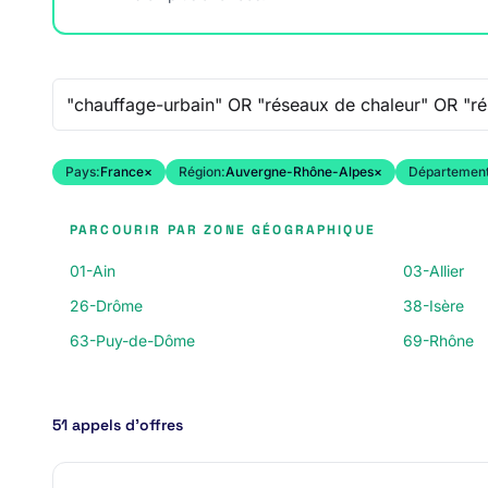
Recherche libre
Pays:
France
×
Région:
Auvergne-Rhône-Alpes
×
Département
PARCOURIR PAR ZONE GÉOGRAPHIQUE
01-Ain
03-Allier
26-Drôme
38-Isère
63-Puy-de-Dôme
69-Rhône
51 appels d’offres