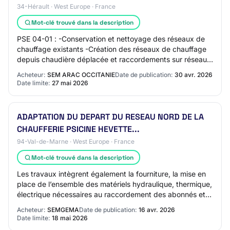
34-Hérault · West Europe · France
Mot-clé trouvé dans la description
PSE 04-01 : -Conservation et nettoyage des réseaux de
chauffage existants -Création des réseaux de chauffage
depuis chaudière déplacée et raccordements sur réseaux
existants -Conservation et nettoyag…
Acheteur:
SEM ARAC OCCITANIE
Date de publication:
30 avr. 2026
Date limite:
27 mai 2026
ADAPTATION DU DEPART DU RESEAU NORD DE LA
CHAUFFERIE PSICINE HEVETTE...
94-Val-de-Marne · West Europe · France
Mot-clé trouvé dans la description
Les travaux intègrent également la fourniture, la mise en
place de l’ensemble des matériels hydraulique, thermique,
électrique nécessaires au raccordement des abonnés et à
l’alimentation de ceux-ci p…
Acheteur:
SEMGEMA
Date de publication:
16 avr. 2026
Date limite:
18 mai 2026