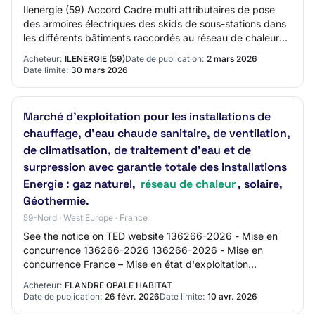
Ilenergie (59) Accord Cadre multi attributaires de pose
des armoires électriques des skids de sous-stations dans
les différents bâtiments raccordés au réseau de chaleur
de la MEL Référence Ilenergie_…
Acheteur:
ILENERGIE (59)
Date de publication:
2 mars 2026
Date limite:
30 mars 2026
Marché d'exploitation pour les installations de
chauffage, d'eau chaude sanitaire, de ventilation,
de climatisation, de traitement d'eau et de
surpression avec garantie totale des installations
Energie : gaz naturel,
réseau de chaleur
, solaire,
Géothermie.
59-Nord · West Europe · France
See the notice on TED website 136266-2026 - Mise en
concurrence 136266-2026 136266-2026 - Mise en
concurrence France – Mise en état d'exploitation
d'installations de chauffage – Marché d'exploitation…
Acheteur:
FLANDRE OPALE HABITAT
Date de publication:
26 févr. 2026
Date limite:
10 avr. 2026