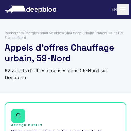
 au contenu
deepbloo
EN
Recherche
›
Énergies renouvelables
›
Chauffage urbain
›
France
›
Hauts De
France
›
Nord
Appels d'offres Chauffage
urbain, 59-Nord
92 appels d'offres recensés dans 59-Nord sur
Deepbloo.
APERÇU PUBLIC