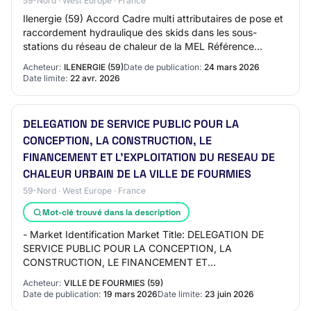
59-Nord · West Europe · France
Ilenergie (59) Accord Cadre multi attributaires de pose et
raccordement hydraulique des skids dans les sous-
stations du réseau de chaleur de la MEL Référence
Ilenergie_59_A_20260317W2_1 Type de march…
Acheteur:
ILENERGIE (59)
Date de publication:
24 mars 2026
Date limite:
22 avr. 2026
DELEGATION DE SERVICE PUBLIC POUR LA
CONCEPTION, LA CONSTRUCTION, LE
FINANCEMENT ET L'EXPLOITATION DU RESEAU DE
CHALEUR URBAIN DE LA VILLE DE FOURMIES
59-Nord · West Europe · France
Mot-clé trouvé dans la description
- Market Identification Market Title: DELEGATION DE
SERVICE PUBLIC POUR LA CONCEPTION, LA
CONSTRUCTION, LE FINANCEMENT ET
L'EXPLOITATION DU RESEAU DE CHALEUR URBAIN DE
Acheteur:
VILLE DE FOURMIES (59)
LA VILLE DE FOURMIES Main CPV C…
Date de publication:
19 mars 2026
Date limite:
23 juin 2026