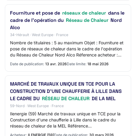
Fourniture et pose de
réseaux de chaleur
dans le
cadre de l'opération du
Réseau de Chaleur
Nord
Alco
34-Hérault · West Europe · France
Nombre de titulaires : 5 au maximum Objet : Fourniture et
pose de réseaux de chaleur dans le cadre de l'opération
du Réseau de Chaleur Nord Alco Réference acheteur :
202608NA21 T26.01-05 Type de marc…
Date de publication:
13 avr. 2026
Date limite:
18 mai 2026
MARCHÉ DE TRAVAUX UNIQUE EN TCE POUR LA
CONSTRUCTION D'UNE CHAUFFERIE À LILLE DANS
LE CADRE DU
RÉSEAU DE CHALEUR
DE LA MEL
59-Nord · West Europe · France
Ilenergie (59) Marché de travaux unique en TCE pour la
Construction d'une chaufferie à Lille dans le cadre du
réseau de chaleur de la MEL Référence
Ilenergie_59_A_20260325W2_3 Type de marché / Type
Acheteur:
ILENERGIE (59)
Date de publication:
30 mars 2026