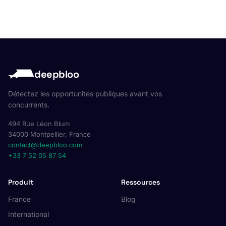
deepbloo
Détectez les opportunités publiques avant vos
concurrents.
494 Rue Léon Blum
34000 Montpellier, France
contact@deepbloo.com
+33 7 52 05 87 54
Produit
Ressources
France
Blog
International