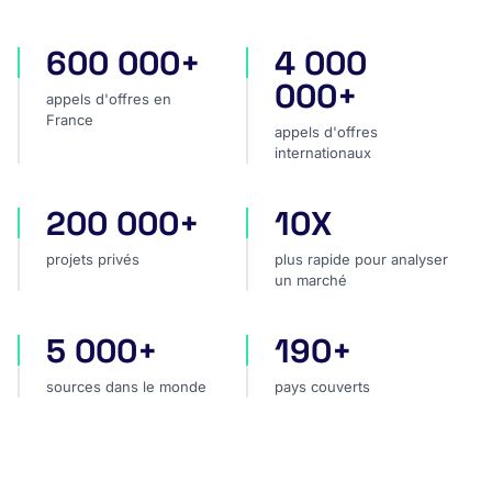
600 000+
4 000
appels d'offres en France
appels d'offres internatio
000+
appels d'offres en
France
appels d'offres
internationaux
200 000+
10X
projets privés
plus rapide pour analyser
projets privés
plus rapide pour analyser
un marché
5 000+
190+
sources dans le monde
pays couverts
sources dans le monde
pays couverts