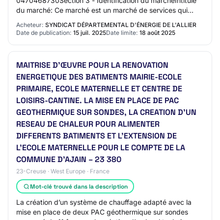
0470468730Section 3 - Identification du marchéIntitulé
du marché: Ce marché est un marché de services qui
concerne une prestation d'assistance à maitrise d'ouv…
Acheteur:
SYNDICAT DÉPARTEMENTAL D'ÉNERGIE DE L'ALLIER
Date de publication:
15 juil. 2025
Date limite:
18 août 2025
MAITRISE D’ŒUVRE POUR LA RENOVATION
ENERGETIQUE DES BATIMENTS MAIRIE-ECOLE
PRIMAIRE, ECOLE MATERNELLE ET CENTRE DE
LOISIRS-CANTINE. LA MISE EN PLACE DE PAC
GEOTHERMIQUE SUR SONDES, LA CREATION D’UN
RESEAU DE CHALEUR POUR ALIMENTER
DIFFERENTS BATIMENTS ET L’EXTENSION DE
L’ECOLE MATERNELLE POUR LE COMPTE DE LA
COMMUNE D’AJAIN – 23 380
23-Creuse · West Europe · France
Mot-clé trouvé dans la description
La création d’un système de chauffage adapté avec la
mise en place de deux PAC géothermique sur sondes