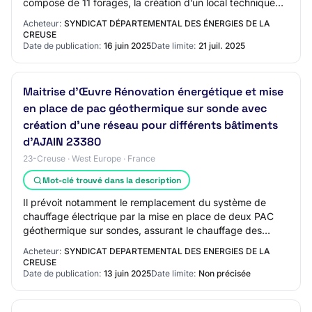
composé de 11 forages, la création d’un local technique
dans la cave ainsi que dans la future ex…
Acheteur:
SYNDICAT DÉPARTEMENTAL DES ÉNERGIES DE LA
CREUSE
Date de publication:
16 juin 2025
Date limite:
21 juil. 2025
Maitrise d'Œuvre Rénovation énergétique et mise
en place de pac géothermique sur sonde avec
création d'une réseau pour différents bâtiments
d'AJAIN 23380
23-Creuse · West Europe · France
Mot-clé trouvé dans la description
Il prévoit notamment le remplacement du système de
chauffage électrique par la mise en place de deux PAC
géothermique sur sondes, assurant le chauffage des
quatre bâtiments via un réseau de chaleur e…
Acheteur:
SYNDICAT DEPARTEMENTAL DES ENERGIES DE LA
CREUSE
Date de publication:
13 juin 2025
Date limite:
Non précisée