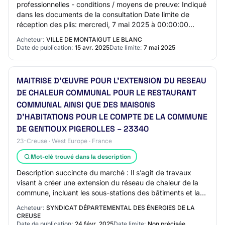
professionnelles - conditions / moyens de preuve: Indiqué
dans les documents de la consultation Date limite de
réception des plis: mercredi, 7 mai 2025 à 00:00:00
Critères d'attribution: - 0: Indiqué…
Acheteur:
VILLE DE MONTAIGUT LE BLANC
Date de publication:
15 avr. 2025
Date limite:
7 mai 2025
MAITRISE D’ŒUVRE POUR L’EXTENSION DU RESEAU
DE CHALEUR COMMUNAL POUR LE RESTAURANT
COMMUNAL AINSI QUE DES MAISONS
D’HABITATIONS POUR LE COMPTE DE LA COMMUNE
DE GENTIOUX PIGEROLLES – 23340
23-Creuse · West Europe · France
Mot-clé trouvé dans la description
Description succincte du marché : Il s’agit de travaux
visant à créer une extension du réseau de chaleur de la
commune, incluant les sous-stations des bâtiments et la
réfection de la voirie. Modifica…
Acheteur:
SYNDICAT DÉPARTEMENTAL DES ÉNERGIES DE LA
CREUSE
Date de publication:
24 févr. 2025
Date limite:
Non précisée