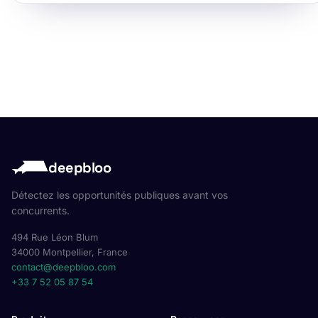
deepbloo
Détectez les opportunités publiques avant vos
concurrents.
494 Rue Léon Blum
34000 Montpellier, France
contact@deepbloo.com
+33 7 52 05 87 54