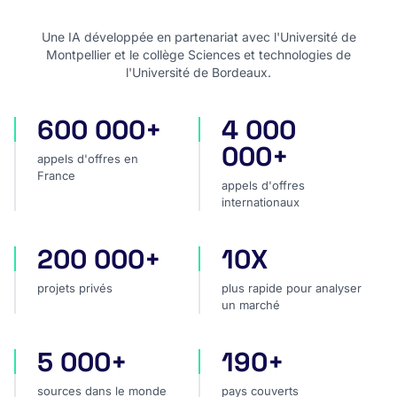
Une IA développée en partenariat avec l'Université de
Montpellier et le collège Sciences et technologies de
l'Université de Bordeaux.
600 000+
4 000
appels d'offres en France
appels d'offres internatio
000+
appels d'offres en
France
appels d'offres
internationaux
200 000+
10X
projets privés
plus rapide pour analyser
projets privés
plus rapide pour analyser
un marché
5 000+
190+
sources dans le monde
pays couverts
sources dans le monde
pays couverts