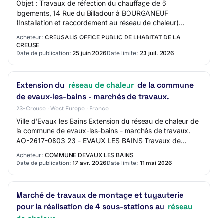
Objet : Travaux de réfection du chauffage de 6
logements, 14 Rue du Billadour à BOURGANEUF
(Installation et raccordement au réseau de chaleur)
Réference acheteur : 26M003 Type de marché : Travaux
Acheteur:
CREUSALIS OFFICE PUBLIC DE LHABITAT DE LA
Pro…
CREUSE
Date de publication:
25 juin 2026
Date limite:
23 juil. 2026
Extension du
réseau de chaleur
de la commune
de evaux-les-bains - marchés de travaux.
23-Creuse · West Europe · France
Ville d'Evaux les Bains Extension du réseau de chaleur de
la commune de evaux-les-bains - marchés de travaux.
AO-2617-0803 23 - EVAUX LES BAINS Travaux de
bâtiment Procédure adaptée Mise en ligne : 1…
Acheteur:
COMMUNE DEVAUX LES BAINS
Date de publication:
17 avr. 2026
Date limite:
11 mai 2026
Marché de travaux de montage et tuyauterie
pour la réalisation de 4 sous-stations au
réseau