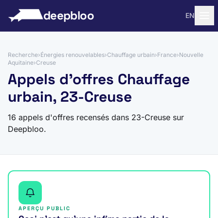
 au contenu
deepbloo
EN
Recherche
›
Énergies renouvelables
›
Chauffage urbain
›
France
›
Nouvelle
Aquitaine
›
Creuse
Appels d'offres Chauffage
urbain, 23-Creuse
16 appels d'offres recensés dans 23-Creuse sur
Deepbloo.
APERÇU PUBLIC